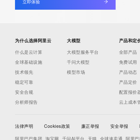
立即体验
under contract with the Internet Corporation for Assigned Nam
Numbers. Whois information from other top-level domains is p
a third-party under license to Tucows Registry.
This service is intended only for query-based access. By using 
为什么选择阿里云
大模型
产品和定
service, you agree that you will use any data presented only for
什么是云计算
大模型服务平台
全部产品
purposes and that, under no circumstances will you use (a) da
全球基础设施
千问大模型
免费试用
acquired for the purpose of allowing, enabling, or otherwise su
the transmission by e-mail, telephone, facsimile or other
技术领先
模型市场
产品动态
communications mechanism of mass  unsolicited, commercial a
稳定可靠
产品定价
or solicitations to entities other than your existing  customers; o
安全合规
配置报价
(b) this service to enable high volume, automated, electronic 
分析师报告
云上成本
that send queries or data to the systems of any Registrar or an
Registry except as reasonably necessary to register domain n
modify existing domain name registrations.
法律声明
Cookies政策
廉正举报
安全举报
Tucows Registry reserves the right to modify these terms at an
阿里巴巴集团
淘宝网
千问AI平台
天猫
全球速卖通
阿里巴