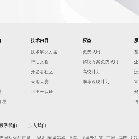
es and
rovided by
this
价
技术内容
权益
服
 lawful
技术解决方案
免费试用
基
ta
帮助文档
解决方案免费试用
企
pporting
开发者社区
高校计划
迁
dvertising
天池大赛
推荐返现计划
官
r
器
阿里云认证
健
processes
管理
信
y
ames or
联系我们
加入我们
y time. By
巴国际交易市场
1688
阿里妈妈
飞猪
阿里云计算
万网
高德
UC