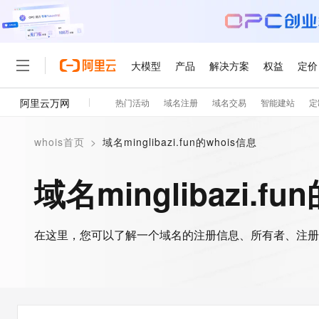
大模型
产品
解决方案
权益
定价
阿里云万网
热门活动
域名注册
域名交易
智能建站
定
大模型
产品
解决方案
权益
定价
云市场
伙伴
服务
了解阿里云
精选产品
精选解决方案
普惠上云
产品定价
精选商城
成为销售伙伴
售前咨询
为什么选择阿里云
千问AI平台
whois首页
>
域名minglibazi.fun的whois信息
了解云产品的定价详情
大模型服务平台百炼
千问办公，解锁你的工作
普惠上云 官方力荐
分销伙伴
在线服务
网站建设
什么是云计算
大
大模型服务与应用平台
企业级Agent产品，直接
云服务器38元/年起，超
域名minglibazi.fu
咨询伙伴
多端小程序
技术领先
云上成本管理
售后服务
轻量应用服务器
Agency Agents：拥
官方推荐返现计划
大模型
精选产品
精选解决方案
Salesforce 国际版订阅
稳定可靠
管理和优化成本
推荐新用户得奖励，单订单
销售伙伴合作计划
自助服务
友盟天域
安全合规
人工智能与机器学习
AI
文本生成
在这里，您可以了解一个域名的注册信息、所有者、注册
云数据库 RDS
HappyHorse 打造一
云工开物
无影生态合作计划
在线服务
观测云
分析师报告
高校专属算力普惠，学生认
计算
互联网应用开发
Qwen3.8-Max
HOT
Salesforce On Alibaba C
工单服务
智能体时代全能旗舰模型
Tuya 物联网平台阿里云
研究报告与白皮书
人工智能平台 PAI
快速拥有专属 OpenClaw
大模
Consulting Partner 合
大数据
容器
免费试用
短信专区
一站式AI开发、训练和推
蓝凌 OA
Qwen3.7-Plus
AI 大模型销售与服务生
现代化应用