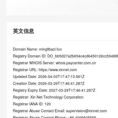
快速部署 Dify，高效搭建 
迁移与运维管理
10 分钟在聊天系统中增加
专有云
英文信息
Domain Name: minglibazi.fun
Registry Domain ID: DO_bb5d27a2b654c4cd6450126cc50488
Registrar WHOIS Server: whois.paycenter.com.cn
Registrar URL: https://www.xinnet.com
Updated Date: 2026-04-03T17:47:13.561Z
Creation Date: 2026-03-29T17:46:41.287Z
Registry Expiry Date: 2027-03-29T17:46:41.287Z
Registrar: Xin Net Technology Corporation
Registrar IANA ID: 120
Registrar Abuse Contact Email: supervision@xinnet.com
Registrar Abuse Contact Phone: +86.4006605555