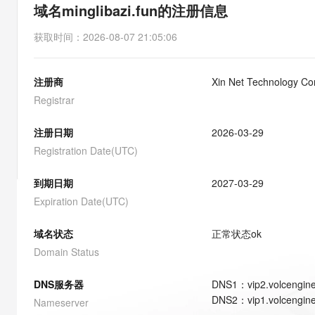
存储
天池大赛
能看、能想、能动手的多模
域名minglibazi.fun的注册信息
云解析DNS
解决方案免费试用 新老
电子合同
最高领取价值200元试用
安全
网络与CDN
AI 算法大赛
Qwen3-VL-Plus
获取时间
：
2026-08-07 21:05:06
畅捷通
大数据开发治理平台 Data
AI 产品 免费试用
网络
安全
云开发大赛
Tableau 订阅
1亿+ 大模型 tokens 和 
注册商
Xin Net Technology Co
可观测
入门学习赛
中间件
AI空中课堂在线直播课
云防火墙
140+云产品 免费试用
Registrar
大模型服务
上云与迁云
云原生的云上边界网络安全
产品新客免费试用，最长1
数据库
生态解决方案
注册日期
2026-03-29
千问AI平台-Token Plan
企业出海
大模型ACA认证体验
大数据计算
Registration Date(UTC)
助力企业全员 AI 认知与能
行业生态解决方案
政企业务
媒体服务
千问AI平台-模型体验
到期日期
2027-03-29
开发者生态解决方案
在线体验全尺寸、多种模态
Expiration Date(UTC)
企业服务与云通信
AI 开发和 AI 应用解决
Happy 系列大模型
域名与网站
域名状态
正常状态
ok
Domain Status
终端用户计算
DNS服务器
DNS
1
：
vip2.volcengin
Serverless
大模型解决方案
DNS
2
：
vip1.volcengin
Nameserver
开发工具