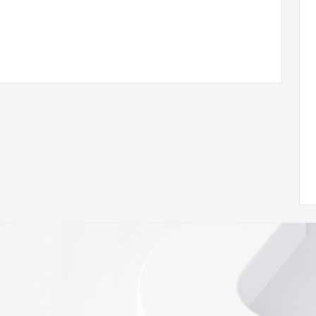
ann.org/wicf
04Z <<<
s://icann.org/epp
ed
rmational
Registry is
tes