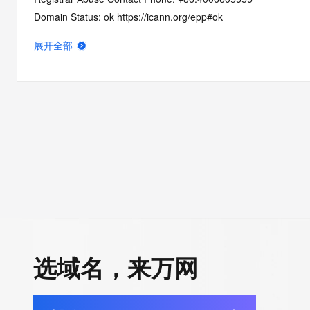
Domain Status: ok https://icann.org/epp#ok
Name Server: vip2.volcengine-dns.com
展开全部
Name Server: vip1.volcengine-dns.com
DNSSEC: unsigned
URL of the ICANN RDDS Inaccuracy Complaint Form: https://ic
>>> Last update of WHOIS database: 2026-06-10T19:15:34.5
For more information on domain status codes, please visit http
The WHOIS information provided in this page has been redact
in compliance with ICANN's Temporary Specification for gTLD
Registration Data.
选域名，来万网
The data in this record is provided by Tucows Registry for info
purposes only, and it does not guarantee its accuracy. Tucows 
authoritative for whois information in top-level domains it opera