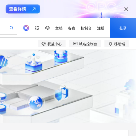
文档
备案
控制台
注册
登录
权益中心
域名控制台
移动端
验
作计划
器
AI 活动
专业服务
服务伙伴合作计划
开发者社区
加入我们
产品动态
服务平台百炼
阿里云 OPC 创新助力计划
一站式生成采购清单，支持单品或批量购买
io：打造专属 AI 语音助手
S产品伙伴计划（繁花）
峰会
CS
造的大模型服务与应用开发平台
一句话生成原生可编辑精美 PPT 文稿
AI 生产力先锋
Al MaaS 服务伙伴赋能合作
域名
博文
Careers
至高可申请百万元
Qwen3.8-Max 模型上线
开启高性价比 AI 编程新体验
弹性可伸缩的云计算服务
Qwen-Audio-3.0-Realtime 端到端实时语音角色扮演
输入一句话想法, 轻松生成专业的 PPT
先锋实践拓展 AI 生产力的边界
Token 补贴，五大权
计划
海大会
伙伴信用分合作计划
商标
问答
社会招聘
益加速 OPC 成功
eek-V4-Pro
SS
一键部署幻兽帕鲁游戏服务器
飞天发布时刻
HOT
Open Search 向量检索版支
划
备案
电子书
校园招聘
pSeek-V4-Pro
视频创作，一键激活电商全链路生产力
稳定、安全、高性价比、高性能的云存储服务
一键购买专属联机服务器，轻松开启游戏
所见，即是所愿
持视频检索 Pipeline 功能
更多支持
划
公司注册
镜像站
视频生成
语音识别与合成
专属 QwenPaw
漫剧工坊：一站式动画创作平台
AI 实训营
HOT
应用身份服务 (IDaaS)
合作伙伴培训与认证
划
上云迁移
站生成，高效打造优质广告素材
全接入的云上超级电脑
从聊天伙伴进化为能主动干活的本地数字员工
快速生产连贯的高质量长漫剧
从基础到进阶，Agent 创客手把手教你
OpenClaw 管理能力上线
e-1.1-T2V
Qwen3-TTS-Flash
lScope
我要反馈
查询合作伙伴
畅细腻的高质量视频
离线语音合成大模型，多语言方言自适应，低延迟高稳定
n Alibaba Cloud ISV 合作
代维服务
建企业门户网站
10 分钟搭建微信、支付宝小程序
MaxCompute MaxFrame 提
创新加速
ope
登录合作伙伴管理后台
我要建议
站，无忧落地极速上线
以可视化方式快速构建移动和 PC 门户网站
国内短信简单易用，安全可靠，秒级触达，全球覆盖200+国家和地区。
高效部署网站，快速应用到小程序
供自动弹性内存功能
e-1.1-I2V
Cosyvoice-V3-Flash