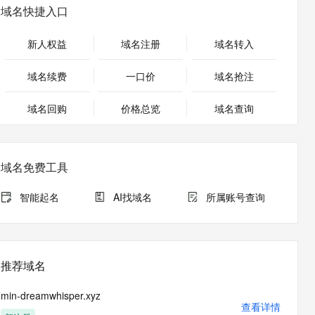
安全
畅自然，细节丰富
高表现力语音合成大模型，语音克隆听感自然
我要投诉
PolarDB
域名快捷入口
上云场景组合购
Milvus 弹性伸缩功能新增节
伴
漫剧创作，剧本、分镜、视频高效生成
100%兼容MySQL、PostgreSQL，兼容Oracle，支持集中和分布式
覆盖90%+业务场景，专享组合折扣价
点支持范围
2V
VPN
Fun-ASR
新人权益
域名注册
域名转入
文戏情感细腻自然，动作戏激烈拳拳到肉，实现更强表演能力
支持中英文自由切换，具备更强的噪声鲁棒性
ernetes 版 ACK
云聚AI 严选权益
AI 原生数据库服务发布
SSL 证书
，一键激活高效办公新体验
理容器应用的 K8s 服务
精选AI产品，从模型到应用全链提效
Agent 数据网关
域名续费
一口价
域名抢注
堡垒机
AI 用量加速计划
云原生数据库 PolarDB
应用
域名回购
价格总览
防火墙
域名查询
、识别商机，让客服更高效、服务更出色。
新老同享，达量后返
Agentic Database 发布
千问办公
主机安全
NEW
的智能体编程平台
一站式AI生产力平台
域名免费工具
AI 应用及服务市场
伶鹊
企业级人与Agent协作平台，接入和调度多个数字员工
智能客服平台，对话机器人、对话分析、智能外呼
智能起名
AI找域名
所属账号查询
AI 应用
大模型服务平台百炼 - 全妙
大模型
应用创作平台
多模态内容创作工具，已接入 DeepSeek
自然语言处理
推荐域名
数据标注
min-dreamwhisper.xyz
机器学习
查看详情