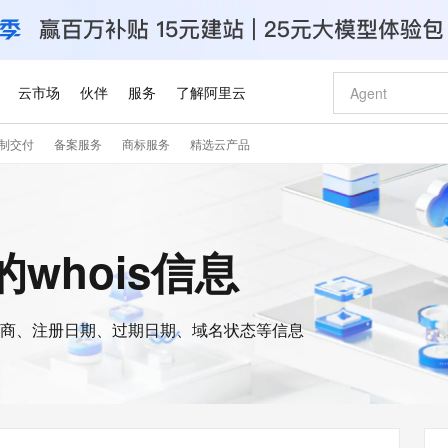
云市场
伙伴
服务
了解阿里云
制交付
备案服务
商标服务
精选云产品
AI 特惠
数据与 API
成为产品伙伴
企业增值服务
最佳实践
价格计算器
AI 场景体
基础软件
产品伙伴合
阿里云认证
市场活动
配置报价
大模型
自助选配和估算价格
新方式
睿译宝，AI翻译排版一步到位
智启 AI 普惠权益
产品生态集成认证中心
企业支持计划
云上春晚
域名与网站
千问官方 MaaS 平台，为开发者和 Agent 而生，新用户赠送 1 亿 + tokens 额度
Qwen Aud
AI Coding
阿里云Maa
2026 阿里云
云服务器 E
为企业打
数据集
Windows
大模型认证
模型
NEW
NEW
交付可用成果
值低价云产品抢先购
上传文档即自动完成翻译和格式还原
至高享 1亿+免费 tokens，加速 Al 应用落地
提供智能易用的域名与建站服务
智能编程，一键
安全可靠、
n的whois信息
产品生态伙伴
专家技术服务
云上奥运之旅
弹性计算合作
阿里云中企出
手机三要素
宝塔 Linux
全部认证
价格优势
有专属领域专家
GLM-5.2：长任务时代开源旗舰模型
阿里云 OPC 创新助力计划
千问大模型
即刻拥有 DeepS
AI 电商营销
对象存储 O
大模型
产品生态伙伴工作台
企业增值服务台
云栖战略参考
云存储合作计
云栖大会
身份实名认证
CentOS
训练营
推动算力普惠，释放技术红利
最高返9万
多领域专家智能体,一键组建 AI 虚拟交付团队
快速构建应用程序和网站，即刻迈出上云第一步
至高百万元 Token 补贴，加速一人公司成长
多元化、高性能、安全可靠的大模型服务
真正可用的 1M 上下文,一次完成代码全链路开发
轻松解锁专属 Dee
从图文生成到
云上的中国
数据库合作计
活动全景
短信
Docker
图片和
商、注册日期、过期日期、域名状态等信息
站式影视创作平台
Hermes Agent，打造自进化智能体
Token Plan 模型订阅计划
数字证书管理服务（原SSL证书）
5 分钟轻松部署
AI 广告创作
无影云电脑
企业成长
NEW
信息公告
看见新力量
云网络合作计
OCR 文字识别
JAVA
证享300元代金券
可视化编排打通从文字构思到成片全链路闭环
全托管，含MySQL、PostgreSQL、SQL Server、MariaDB多引擎
自主进化，持久记忆，越用越聪明
Qwen3.8-Max 首发尝鲜，限时加量 10 倍，夜间低至2折
实现全站HTTPS，呈现可信的WEB访问
图文、视频一
随时随地安
Kimi-K3
HappyHors
NEW
魔搭 Mode
loud
服务实践
官网公告
Kimi 最新旗舰模型，长程编程与推理利器
让文字生成流
金融模力时刻
Salesforce O
版
发票查验
全能环境
Claude Code + GStack 打造工程团队
千问办公，限时限量积分加倍
Qoder
低代码高效构
AI 建站
短信服务
型
NEW
作计划
计划
创新中心
魔搭 ModelSc
健康状态
理服务
让AI从“聊天伙伴”进化为能干活的“数字员工”
安装技能 GStack，拥有专属 AI 工程团队
你的AI工作搭子，覆盖日常办公高频场景
面向真实软件的智能体编程平台
0 代码专业建
客户案例
天气预报查询
操作系统
Deepseek-v4-pro
HappyHors
态合作计划