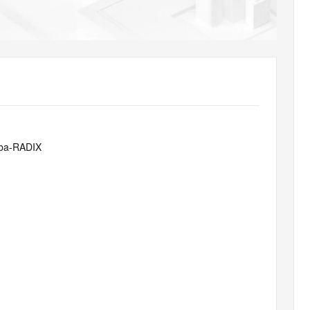
AI 应用
10分钟微调：让0.6B模型媲美235B模
多模态数据信
型
依托云原生高可用架构,实现Dify私有化部署
用1%尺寸在特定领域达到大模型90%以上效果
一个 AI 助手
超强辅助，Bol
即刻拥有 DeepSeek-R1 满血版
在企业官网、通讯软件中为客户提供 AI 客服
多种方案随心选，轻松解锁专属 DeepSeek
ba-RADIX