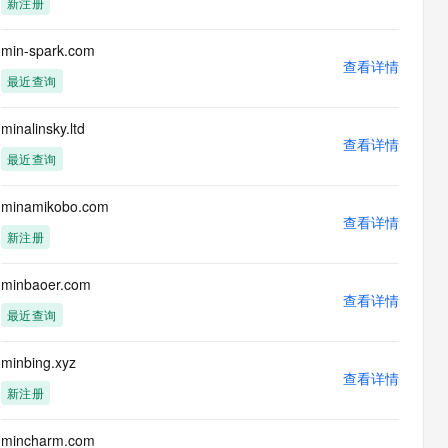
新注册
息提取
与 AI 智能体进行实时音视频通话
从文本、图片、视频中提取结构化的属性信息
构建支持视频理解的 AI 音视频实时通话应用
min-spark.com
查看详情
t.diy 一步搞定创意建站
构建大模型应用的安全防护体系
最近查询
通过自然语言交互简化开发流程,全栈开发支持
通过阿里云安全产品对 AI 应用进行安全防护
minalinsky.ltd
查看详情
最近查询
minamikobo.com
查看详情
新注册
minbaoer.com
查看详情
最近查询
minbing.xyz
查看详情
新注册
mincharm.com