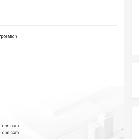
态智能体模型
旗舰 MoE 大模型，百万上下文与顶尖推理能力
图生视频，流
同享
万小智 AI 建站低至 15元/月
Qoder CN
AI 短剧/漫剧
云原生数据库 
快递物流查询
WordPress
成为服务伙
高校合作
点，立即开启云上创新
覆盖公网/内网、递归/权威、移动APP等全场景解析服务
送.CN域名，送备案服务码
基于千问大模型等，支持代码智能生成、研发智能问答
AI助力短剧
GLM-5.2
Wan2.7-T
Ubuntu
服务生态伙伴
视觉 Coding、空间感知、多模态思考等全面升级
1M上下文，专为长程任务能力而生
云工开物
企业应用
Works
Night Plan 支持 Qwen 3.8-Max
云原生大数据计算服务 MaxCompute
AI 办公
容器服务 Kub
NEW
Red Hat
30+ 款产品免费体验
Data Agent 驱动的一站式 Data+AI 开发治理平台
夜间 5 折，Qwen/Meoo/TokenPlan 客户专享
面向分析的企业级SaaS模式云数据仓库
AI智能应用
提供一站式管
科研合作
rporation
ERP
堂（旗舰版）
SUSE
智能客服
AI 应用构建
大模型原生
CRM
防护产品
2个月
自动承接线索
建站小程序
Qoder
大模型服务平台百炼-应用模版
OA 办公系统
HOT
NEW
面向真实软件
个人版上线、团队版降价；千问3.8-Max首发发尝鲜
丰富多元化的应用模版和解决方案
力提升
财税管理
模板建站
万有无界
大模型服务平台百炼-智能体
400电话
定制建站
的模型效果
灵活可视化地构建企业级 Agent
方案
广告营销
模板小程序
秒悟
人工智能平台 PAI
定制小程序
云端极速 AI 
新一代 AI 视频生成模型，深度适配广告营销等场景
AI Native 的算法工程平台，一站式完成建模、训练、推理服务部署
APP 开发
e-dns.com
建站系统
e-dns.com