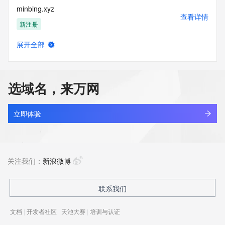
minbing.xyz
查看详情
新注册
展开全部
mincharm.com
查看详情
新注册
选域名，来万网
minchtec.com
查看详情
最近查询
立即体验
mincjt.com
查看详情
最近查询
关注我们：
新浪微博
minclar.com
联系我们
查看详情
新注册
文档
|
开发者社区
|
天池大赛
|
培训与认证