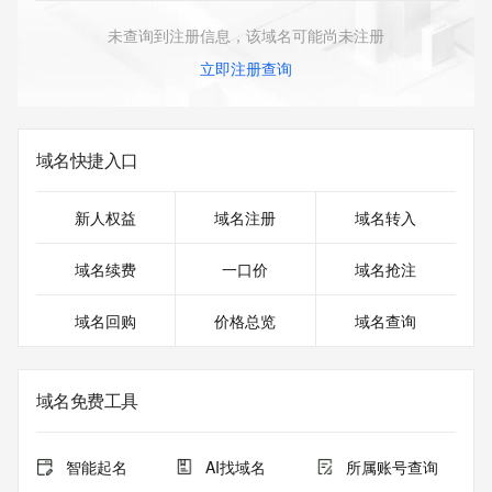
未查询到注册信息，该域名可能尚未注册
立即注册查询
域名快捷入口
新人权益
域名注册
域名转入
域名续费
一口价
域名抢注
域名回购
价格总览
域名查询
域名免费工具
智能起名
AI找域名
所属账号查询