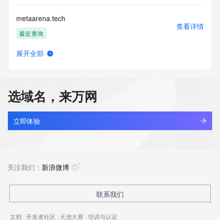
metaarena.tech
查看详情
最近查询
展开全部
metabaal.com
查看详情
最近查询
选域名，来万网
metabaas.cn
查看详情
最近查询
立即体验
metabros.cn
查看详情
最近查询
关注我们：
新浪微博
metabum.com
联系我们
查看详情
最近查询
文档
|
开发者社区
|
天池大赛
|
培训与认证