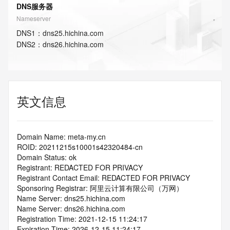
DNS服务器
Nameserver
DNS
1
：
dns25.hichina.com
DNS
2
：
dns26.hichina.com
英文信息
Domain Name: meta-my.cn
ROID: 20211215s10001s42320484-cn
Domain Status: ok
Registrant: REDACTED FOR PRIVACY
Registrant Contact Email: REDACTED FOR PRIVACY
Sponsoring Registrar: 阿里云计算有限公司（万网）
Name Server: dns25.hichina.com
Name Server: dns26.hichina.com
Registration Time: 2021-12-15 11:24:17
Expiration Time: 2026-12-15 11:24:17