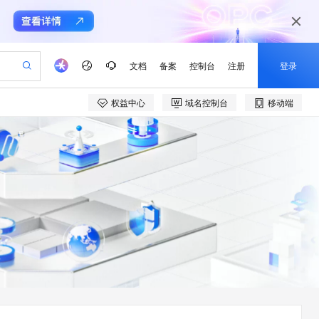
文档
备案
控制台
注册
登录
权益中心
域名控制台
移动端
验
作计划
器
AI 活动
专业服务
服务伙伴合作计划
开发者社区
加入我们
产品动态
服务平台百炼
阿里云 OPC 创新助力计划
一站式生成采购清单，支持单品或批量购买
io：打造专属 AI 语音助手
S产品伙伴计划（繁花）
峰会
CS
造的大模型服务与应用开发平台
一句话生成原生可编辑精美 PPT 文稿
AI 生产力先锋
Al MaaS 服务伙伴赋能合作
域名
博文
Careers
至高可申请百万元
Qwen3.8-Max 模型上线
开启高性价比 AI 编程新体验
弹性可伸缩的云计算服务
Qwen-Audio-3.0-Realtime 端到端实时语音角色扮演
输入一句话想法, 轻松生成专业的 PPT
先锋实践拓展 AI 生产力的边界
Token 补贴，五大权
计划
海大会
伙伴信用分合作计划
商标
问答
社会招聘
益加速 OPC 成功
eek-V4-Pro
SS
一键部署幻兽帕鲁游戏服务器
飞天发布时刻
HOT
Open Search 向量检索版支
划
备案
电子书
校园招聘
pSeek-V4-Pro
视频创作，一键激活电商全链路生产力
稳定、安全、高性价比、高性能的云存储服务
一键购买专属联机服务器，轻松开启游戏
所见，即是所愿
持视频检索 Pipeline 功能
更多支持
划
公司注册
镜像站
视频生成
语音识别与合成
专属 QwenPaw
漫剧工坊：一站式动画创作平台
AI 实训营
HOT
应用身份服务 (IDaaS)
合作伙伴培训与认证
划
上云迁移
站生成，高效打造优质广告素材
全接入的云上超级电脑
从聊天伙伴进化为能主动干活的本地数字员工
快速生产连贯的高质量长漫剧
从基础到进阶，Agent 创客手把手教你
OpenClaw 管理能力上线
e-1.1-T2V
Qwen3-TTS-Flash
lScope
我要反馈
查询合作伙伴
畅细腻的高质量视频
离线语音合成大模型，多语言方言自适应，低延迟高稳定
n Alibaba Cloud ISV 合作
代维服务
建企业门户网站
10 分钟搭建微信、支付宝小程序
MaxCompute MaxFrame 提
创新加速
ope
登录合作伙伴管理后台
我要建议
站，无忧落地极速上线
以可视化方式快速构建移动和 PC 门户网站
国内短信简单易用，安全可靠，秒级触达，全球覆盖200+国家和地区。
高效部署网站，快速应用到小程序
供自动弹性内存功能
e-1.1-I2V
Cosyvoice-V3-Flash