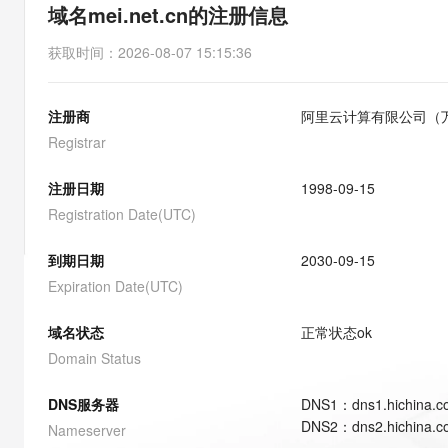
存储
天池大赛
能看、能想、能动手的多模
域名mei.net.cn的注册信息
云解析DNS
解决方案免费试用 新老
电子合同
最高领取价值200元试用
安全
网络与CDN
AI 算法大赛
Qwen3-VL-Plus
获取时间
：
2026-08-07 15:15:36
畅捷通
大数据开发治理平台 Data
AI 产品 免费试用
网络
安全
云开发大赛
Tableau 订阅
1亿+ 大模型 tokens 和 
注册商
阿里云计算有限公司（
可观测
入门学习赛
中间件
AI空中课堂在线直播课
云防火墙
140+云产品 免费试用
Registrar
大模型服务
上云与迁云
云原生的云上边界网络安全
产品新客免费试用，最长1
数据库
生态解决方案
注册日期
1998-09-15
千问AI平台-Token Plan
企业出海
大模型ACA认证体验
大数据计算
Registration Date(UTC)
助力企业全员 AI 认知与能
行业生态解决方案
政企业务
媒体服务
千问AI平台-模型体验
到期日期
2030-09-15
开发者生态解决方案
在线体验全尺寸、多种模态
Expiration Date(UTC)
企业服务与云通信
AI 开发和 AI 应用解决
Happy 系列大模型
域名与网站
域名状态
正常状态
ok
Domain Status
终端用户计算
DNS服务器
DNS
1
：
dns1.hichina.
Serverless
大模型解决方案
DNS
2
：
dns2.hichina.
Nameserver
开发工具