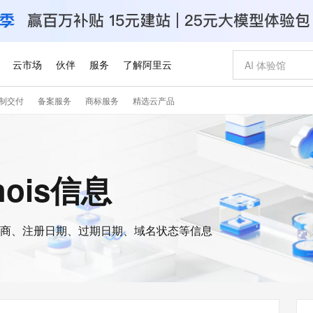
云市场
伙伴
服务
了解阿里云
制交付
备案服务
商标服务
精选云产品
AI 特惠
数据与 API
成为产品伙伴
企业增值服务
最佳实践
价格计算器
AI 场景体
基础软件
产品伙伴合
阿里云认证
市场活动
配置报价
大模型
自助选配和估算价格
新方式
睿译宝，AI翻译排版一步到位
智启 AI 普惠权益
产品生态集成认证中心
企业支持计划
云上春晚
域名与网站
千问官方 MaaS 平台，为开发者和 Agent 而生，新用户赠送 1 亿 + tokens 额度
Qwen Aud
AI Coding
阿里云Maa
2026 阿里云
云服务器 E
为企业打
数据集
Windows
大模型认证
模型
NEW
NEW
交付可用成果
值低价云产品抢先购
上传文档即自动完成翻译和格式还原
至高享 1亿+免费 tokens，加速 Al 应用落地
提供智能易用的域名与建站服务
智能编程，一键
安全可靠、
hois信息
产品生态伙伴
专家技术服务
云上奥运之旅
弹性计算合作
阿里云中企出
手机三要素
宝塔 Linux
全部认证
价格优势
有专属领域专家
GLM-5.2：长任务时代开源旗舰模型
阿里云 OPC 创新助力计划
千问大模型
即刻拥有 DeepS
AI 电商营销
对象存储 O
大模型
产品生态伙伴工作台
企业增值服务台
云栖战略参考
云存储合作计
云栖大会
身份实名认证
CentOS
训练营
推动算力普惠，释放技术红利
最高返9万
多领域专家智能体,一键组建 AI 虚拟交付团队
快速构建应用程序和网站，即刻迈出上云第一步
至高百万元 Token 补贴，加速一人公司成长
多元化、高性能、安全可靠的大模型服务
真正可用的 1M 上下文,一次完成代码全链路开发
轻松解锁专属 Dee
从图文生成到
云上的中国
数据库合作计
活动全景
短信
Docker
图片和
商、注册日期、过期日期、域名状态等信息
站式影视创作平台
Hermes Agent，打造自进化智能体
Token Plan 模型订阅计划
数字证书管理服务（原SSL证书）
5 分钟轻松部署
AI 广告创作
无影云电脑
企业成长
NEW
信息公告
看见新力量
云网络合作计
OCR 文字识别
JAVA
证享300元代金券
可视化编排打通从文字构思到成片全链路闭环
全托管，含MySQL、PostgreSQL、SQL Server、MariaDB多引擎
自主进化，持久记忆，越用越聪明
Qwen3.8-Max 首发尝鲜，限时加量 10 倍，夜间低至2折
实现全站HTTPS，呈现可信的WEB访问
图文、视频一
随时随地安
Kimi-K3
HappyHors
NEW
魔搭 Mode
loud
服务实践
官网公告
Kimi 最新旗舰模型，长程编程与推理利器
让文字生成流
金融模力时刻
Salesforce O
版
发票查验
全能环境
Claude Code + GStack 打造工程团队
千问办公，限时限量积分加倍
Qoder
低代码高效构
AI 建站
短信服务
型
NEW
作计划
计划
创新中心
魔搭 ModelSc
健康状态
理服务
让AI从“聊天伙伴”进化为能干活的“数字员工”
安装技能 GStack，拥有专属 AI 工程团队
你的AI工作搭子，覆盖日常办公高频场景
面向真实软件的智能体编程平台
0 代码专业建
客户案例
天气预报查询
操作系统
Deepseek-v4-pro
HappyHors
态合作计划