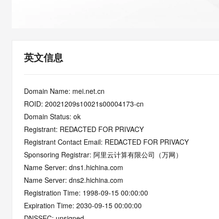
快速部署 Dify，高效搭建 
迁移与运维管理
10 分钟在聊天系统中增加
专有云
英文信息
Domain Name: mei.net.cn
ROID: 20021209s10021s00004173-cn
Domain Status: ok
Registrant: REDACTED FOR PRIVACY
Registrant Contact Email: REDACTED FOR PRIVACY
Sponsoring Registrar: 阿里云计算有限公司（万网）
Name Server: dns1.hichina.com
Name Server: dns2.hichina.com
Registration Time: 1998-09-15 00:00:00
Expiration Time: 2030-09-15 00:00:00
DNSSEC: unsigned