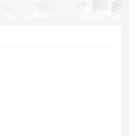
AI 应用
10分钟微调：让0.6B模型媲美235B模
多模态数据信
型
依托云原生高可用架构,实现Dify私有化部署
用1%尺寸在特定领域达到大模型90%以上效果
一个 AI 助手
超强辅助，Bol
即刻拥有 DeepSeek-R1 满血版
在企业官网、通讯软件中为客户提供 AI 客服
多种方案随心选，轻松解锁专属 DeepSeek