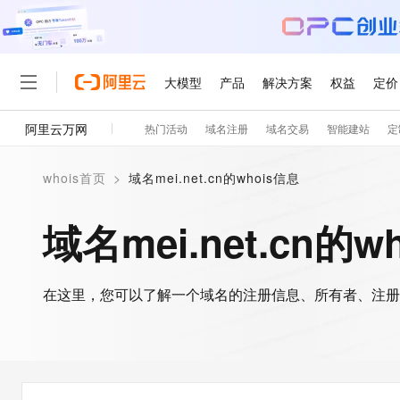
大模型
产品
解决方案
权益
定价
阿里云万网
热门活动
域名注册
域名交易
智能建站
定
大模型
产品
解决方案
权益
定价
云市场
伙伴
服务
了解阿里云
精选产品
精选解决方案
普惠上云
产品定价
精选商城
成为销售伙伴
售前咨询
为什么选择阿里云
千问AI平台
whois首页
>
域名mei.net.cn的whois信息
了解云产品的定价详情
大模型服务平台百炼
千问办公，解锁你的工作
普惠上云 官方力荐
分销伙伴
在线服务
网站建设
什么是云计算
大
大模型服务与应用平台
企业级Agent产品，直接
云服务器38元/年起，超
域名mei.net.cn的w
咨询伙伴
多端小程序
技术领先
云上成本管理
售后服务
轻量应用服务器
Agency Agents：拥
官方推荐返现计划
大模型
精选产品
精选解决方案
Salesforce 国际版订阅
稳定可靠
管理和优化成本
推荐新用户得奖励，单订单
销售伙伴合作计划
自助服务
友盟天域
安全合规
人工智能与机器学习
AI
文本生成
在这里，您可以了解一个域名的注册信息、所有者、注册
云数据库 RDS
HappyHorse 打造一
云工开物
无影生态合作计划
在线服务
观测云
分析师报告
高校专属算力普惠，学生认
计算
互联网应用开发
Qwen3.8-Max
HOT
Salesforce On Alibaba C
工单服务
智能体时代全能旗舰模型
Tuya 物联网平台阿里云
研究报告与白皮书
人工智能平台 PAI
快速拥有专属 OpenClaw
大模
Consulting Partner 合
大数据
容器
免费试用
短信专区
一站式AI开发、训练和推
蓝凌 OA
Qwen3.7-Plus
AI 大模型销售与服务生
现代化应用