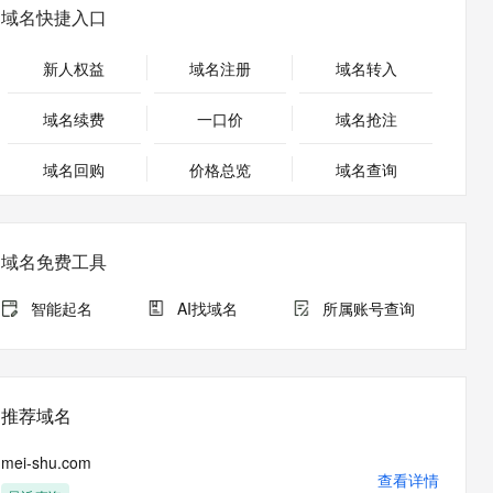
安全
畅自然，细节丰富
高表现力语音合成大模型，语音克隆听感自然
我要投诉
PolarDB
域名快捷入口
上云场景组合购
Milvus 弹性伸缩功能新增节
伴
漫剧创作，剧本、分镜、视频高效生成
100%兼容MySQL、PostgreSQL，兼容Oracle，支持集中和分布式
覆盖90%+业务场景，专享组合折扣价
点支持范围
2V
VPN
Fun-ASR
新人权益
域名注册
域名转入
文戏情感细腻自然，动作戏激烈拳拳到肉，实现更强表演能力
支持中英文自由切换，具备更强的噪声鲁棒性
ernetes 版 ACK
云聚AI 严选权益
AI 原生数据库服务发布
SSL 证书
，一键激活高效办公新体验
理容器应用的 K8s 服务
精选AI产品，从模型到应用全链提效
Agent 数据网关
域名续费
一口价
域名抢注
堡垒机
AI 用量加速计划
云原生数据库 PolarDB
应用
域名回购
价格总览
防火墙
域名查询
、识别商机，让客服更高效、服务更出色。
新老同享，达量后返
Agentic Database 发布
千问办公
主机安全
NEW
的智能体编程平台
一站式AI生产力平台
域名免费工具
AI 应用及服务市场
伶鹊
企业级人与Agent协作平台，接入和调度多个数字员工
智能客服平台，对话机器人、对话分析、智能外呼
智能起名
AI找域名
所属账号查询
AI 应用
大模型服务平台百炼 - 全妙
大模型
应用创作平台
多模态内容创作工具，已接入 DeepSeek
自然语言处理
推荐域名
数据标注
mei-shu.com
机器学习
查看详情