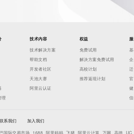
价
技术内容
权益
服
技术解决方案
免费试用
基
帮助文档
解决方案免费试用
企
开发者社区
高校计划
迁
天池大赛
推荐返现计划
官
器
阿里云认证
健
管理
信
联系我们
加入我们
巴国际交易市场
1688
阿里妈妈
飞猪
阿里云计算
万网
高德
UC