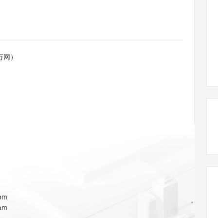
态智能体模型
旗舰 MoE 大模型，百万上下文与顶尖推理能力
图生视频，流
同享
万小智 AI 建站低至 15元/月
Qoder CN
AI 短剧/漫剧
云原生数据库 
快递物流查询
WordPress
成为服务伙
高校合作
点，立即开启云上创新
覆盖公网/内网、递归/权威、移动APP等全场景解析服务
送.CN域名，送备案服务码
基于千问大模型等，支持代码智能生成、研发智能问答
AI助力短剧
GLM-5.2
Wan2.7-T
Ubuntu
服务生态伙伴
视觉 Coding、空间感知、多模态思考等全面升级
1M上下文，专为长程任务能力而生
云工开物
企业应用
Works
Night Plan 支持 Qwen 3.8-Max
云原生大数据计算服务 MaxCompute
AI 办公
容器服务 Kub
NEW
Red Hat
30+ 款产品免费体验
Data Agent 驱动的一站式 Data+AI 开发治理平台
夜间 5 折，Qwen/Meoo/TokenPlan 客户专享
面向分析的企业级SaaS模式云数据仓库
AI智能应用
提供一站式管
科研合作
万网）
ERP
堂（旗舰版）
SUSE
智能客服
AI 应用构建
大模型原生
CRM
防护产品
2个月
自动承接线索
建站小程序
Qoder
大模型服务平台百炼-应用模版
OA 办公系统
HOT
NEW
面向真实软件
个人版上线、团队版降价；千问3.8-Max首发发尝鲜
丰富多元化的应用模版和解决方案
力提升
财税管理
模板建站
万有无界
大模型服务平台百炼-智能体
400电话
定制建站
的模型效果
灵活可视化地构建企业级 Agent
方案
广告营销
模板小程序
秒悟
人工智能平台 PAI
定制小程序
云端极速 AI 
新一代 AI 视频生成模型，深度适配广告营销等场景
AI Native 的算法工程平台，一站式完成建模、训练、推理服务部署
APP 开发
com
建站系统
com