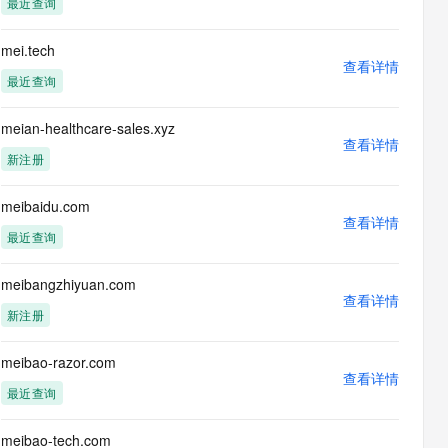
最近查询
息提取
与 AI 智能体进行实时音视频通话
从文本、图片、视频中提取结构化的属性信息
构建支持视频理解的 AI 音视频实时通话应用
mei.tech
查看详情
t.diy 一步搞定创意建站
构建大模型应用的安全防护体系
最近查询
通过自然语言交互简化开发流程,全栈开发支持
通过阿里云安全产品对 AI 应用进行安全防护
meian-healthcare-sales.xyz
查看详情
新注册
meibaidu.com
查看详情
最近查询
meibangzhiyuan.com
查看详情
新注册
meibao-razor.com
查看详情
最近查询
meibao-tech.com