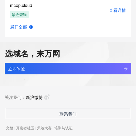
mcbp.cloud
查看详情
最近查询
展开全部
mcbvwkb.cn
查看详情
最近查询
选域名，来万网
jysd.fun
查看详情
最近查询
立即体验
huamiyun.fun
查看详情
最近查询
关注我们：
新浪微博
shengsheng.fun
联系我们
查看详情
最近查询
文档
|
开发者社区
|
天池大赛
|
培训与认证