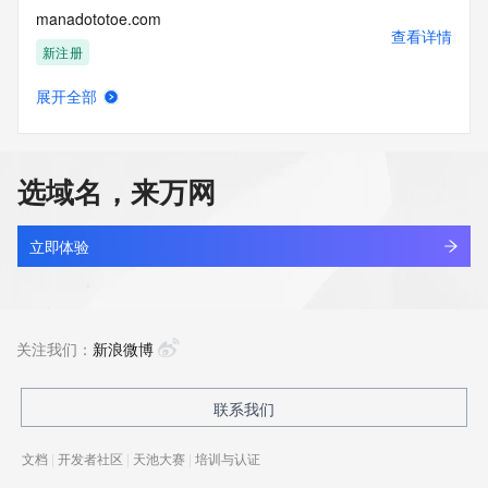
manadototoe.com
查看详情
新注册
展开全部
manadototof.com
查看详情
最近查询
选域名，来万网
manadototog.com
查看详情
新注册
立即体验
manadototok.com
查看详情
新注册
关注我们：
新浪微博
manaesh.com
联系我们
查看详情
新注册
文档
|
开发者社区
|
天池大赛
|
培训与认证