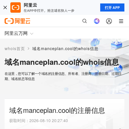
打开 APP
阿里云万网
>
whois首页
域名manceplan.cool的whois信息
域名manceplan.cool的whois信息
在这里，您可以了解一个域名的注册信息、所有者、注册商、注册日期、过期日
期、域名状态等信息
域名manceplan.cool的注册信息
获取时间
：
2026-08-10 20:27:40