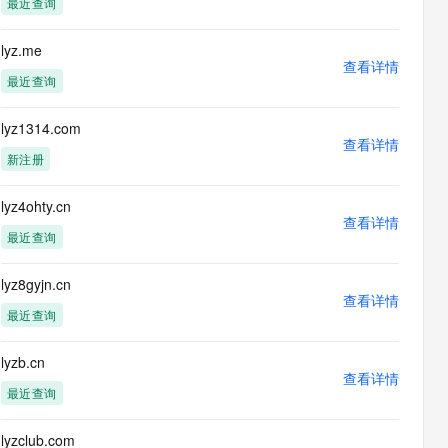
最近查询
息提取
与 AI 智能体进行实时音视频通话
从文本、图片、视频中提取结构化的属性信息
构建支持视频理解的 AI 音视频实时通话应用
lyz.me
查看详情
t.diy 一步搞定创意建站
构建大模型应用的安全防护体系
最近查询
通过自然语言交互简化开发流程,全栈开发支持
通过阿里云安全产品对 AI 应用进行安全防护
lyz1314.com
查看详情
新注册
lyz4ohty.cn
查看详情
最近查询
lyz8gyjn.cn
查看详情
最近查询
lyzb.cn
查看详情
最近查询
lyzclub.com