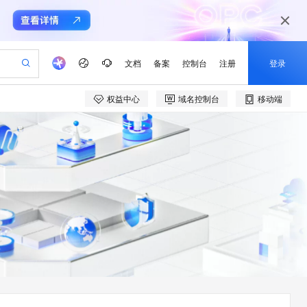
文档
备案
控制台
注册
登录
权益中心
域名控制台
移动端
验
作计划
器
AI 活动
专业服务
服务伙伴合作计划
开发者社区
加入我们
产品动态
服务平台百炼
阿里云 OPC 创新助力计划
一站式生成采购清单，支持单品或批量购买
可编辑精美 PPT 文稿
S产品伙伴计划（繁花）
峰会
CS
造的大模型服务与应用开发平台
Agency Agents：拥有专属领域专家
AI 生产力先锋
Al MaaS 服务伙伴赋能合作
域名
博文
Careers
至高可申请百万元
Qwen3.8-Max 模型上线
 轻松生成专业的 PPT
开启高性价比 AI 编程新体验
弹性可伸缩的云计算服务
先锋实践拓展 AI 生产力的边界
多领域专家智能体,一键组建 AI 虚拟交付团队
Token 补贴，五大权
计划
海大会
伙伴信用分合作计划
商标
问答
社会招聘
益加速 OPC 成功
帕鲁游戏服务器
SS
HappyHorse 打造一站式影视创作平台
飞天发布时刻
HOT
Open Search 向量检索版支
划
备案
电子书
校园招聘
联机服务器，轻松开启游戏
视频创作，一键激活电商全链路生产力
稳定、安全、高性价比、高性能的云存储服务
所见，即是所愿
持视频检索 Pipeline 功能
可视化编排打通从文字构思到成片全链路闭环
更多支持
划
公司注册
镜像站
视频生成
语音识别与合成
 智能体与工作流应用
漫剧工坊：一站式动画创作平台
AI 实训营
应用身份服务 (IDaaS)
合作伙伴培训与认证
划
上云迁移
站生成，高效打造优质广告素材
全接入的云上超级电脑
通过阿里云百炼高效搭建AI应用,助力高效开发
快速生产连贯的高质量长漫剧
从基础到进阶，Agent 创客手把手教你
OpenClaw 管理能力上线
e-1.1-T2V
Qwen3-TTS-Flash
lScope
我要反馈
查询合作伙伴
畅细腻的高质量视频
离线语音合成大模型，多语言方言自适应，低延迟高稳定
n Alibaba Cloud ISV 合作
代维服务
建企业门户网站
10 分钟搭建微信、支付宝小程序
MaxCompute MaxFrame 提
创新加速
ope
登录合作伙伴管理后台
我要建议
站，无忧落地极速上线
以可视化方式快速构建移动和 PC 门户网站
国内短信简单易用，安全可靠，秒级触达，全球覆盖200+国家和地区。
高效部署网站，快速应用到小程序
供自动弹性内存功能
e-1.1-I2V
Cosyvoice-V3-Flash