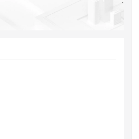
AI 应用
10分钟微调：让0.6B模型媲美235B模
多模态数据信
型
依托云原生高可用架构,实现Dify私有化部署
用1%尺寸在特定领域达到大模型90%以上效果
一个 AI 助手
超强辅助，Bol
即刻拥有 DeepSeek-R1 满血版
在企业官网、通讯软件中为客户提供 AI 客服
多种方案随心选，轻松解锁专属 DeepSeek