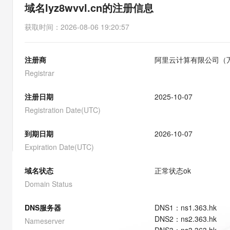
存储
天池大赛
能看、能想、能动手的多模
域名lyz8wvvl.cn的注册信息
云解析DNS
解决方案免费试用 新老
电子合同
最高领取价值200元试用
安全
网络与CDN
AI 算法大赛
Qwen3-VL-Plus
获取时间
：
2026-08-06 19:20:57
畅捷通
大数据开发治理平台 Data
AI 产品 免费试用
网络
安全
云开发大赛
Tableau 订阅
1亿+ 大模型 tokens 和 
注册商
阿里云计算有限公司（
可观测
入门学习赛
中间件
AI空中课堂在线直播课
云防火墙
140+云产品 免费试用
Registrar
大模型服务
上云与迁云
云原生的云上边界网络安全
产品新客免费试用，最长1
数据库
生态解决方案
注册日期
2025-10-07
千问AI平台-Token Plan
企业出海
大模型ACA认证体验
大数据计算
Registration Date(UTC)
助力企业全员 AI 认知与能
行业生态解决方案
政企业务
媒体服务
千问AI平台-模型体验
到期日期
2026-10-07
开发者生态解决方案
在线体验全尺寸、多种模态
Expiration Date(UTC)
企业服务与云通信
AI 开发和 AI 应用解决
Happy 系列大模型
域名与网站
域名状态
正常状态
ok
Domain Status
终端用户计算
DNS服务器
DNS
1
：
ns1.363.hk
Serverless
大模型解决方案
DNS
2
：
ns2.363.hk
Nameserver
开发工具