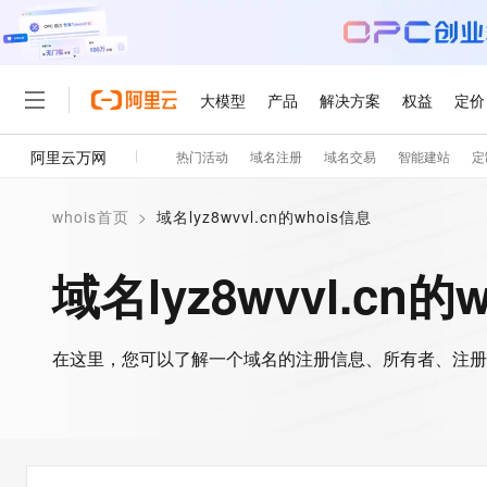
大模型
产品
解决方案
权益
定价
阿里云万网
热门活动
域名注册
域名交易
智能建站
定
大模型
产品
解决方案
权益
定价
云市场
伙伴
服务
了解阿里云
精选产品
精选解决方案
普惠上云
产品定价
精选商城
成为销售伙伴
售前咨询
为什么选择阿里云
千问AI平台
whois首页
>
域名lyz8wvvl.cn的whois信息
了解云产品的定价详情
大模型服务平台百炼
睿译宝，AI翻译排版一
普惠上云 官方力荐
分销伙伴
在线服务
网站建设
什么是云计算
大
大模型服务与应用平台
上传文档即自动完成翻译和
云服务器38元/年起，超
域名lyz8wvvl.cn的
咨询伙伴
多端小程序
技术领先
云上成本管理
售后服务
轻量应用服务器
GLM-5.2：长任务时代
官方推荐返现计划
大模型
精选产品
精选解决方案
Salesforce 国际版订阅
稳定可靠
管理和优化成本
推荐新用户得奖励，单订单
销售伙伴合作计划
自助服务
友盟天域
安全合规
人工智能与机器学习
AI
文本生成
在这里，您可以了解一个域名的注册信息、所有者、注册
云数据库 RDS
Hermes Agent，打造
云工开物
无影生态合作计划
在线服务
观测云
分析师报告
自主进化，持久记忆，越用
高校专属算力普惠，学生认
计算
互联网应用开发
Qwen3.8-Max
HOT
Salesforce On Alibaba C
工单服务
智能体时代全能旗舰模型
Tuya 物联网平台阿里云
研究报告与白皮书
人工智能平台 PAI
快速拥有专属 OpenClaw
大模
Consulting Partner 合
大数据
容器
免费试用
短信专区
一站式AI开发、训练和推
蓝凌 OA
Qwen3.7-Plus
AI 大模型销售与服务生
现代化应用