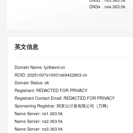
DNS
3
：
ns3.363.hk
快速部署 Dify，高效搭建 
DNS
4
：
ns4.363.hk
迁移与运维管理
10 分钟在聊天系统中增加
专有云
英文信息
Domain Name: lyz8wvvl.cn
ROID: 20251007s10001s69422803-cn
Domain Status: ok
Registrant: REDACTED FOR PRIVACY
Registrant Contact Email: REDACTED FOR PRIVACY
Sponsoring Registrar: 阿里云计算有限公司（万网）
Name Server: ns1.363.hk
Name Server: ns2.363.hk
Name Server: ns3.363.hk