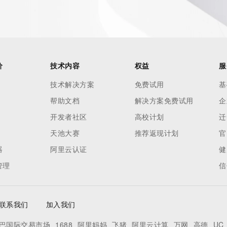
价
技术内容
权益
服
技术解决方案
免费试用
基
帮助文档
解决方案免费试用
企
开发者社区
高校计划
迁
天池大赛
推荐返现计划
官
器
阿里云认证
健
管理
信
联系我们
加入我们
巴国际交易市场
1688
阿里妈妈
飞猪
阿里云计算
万网
高德
UC