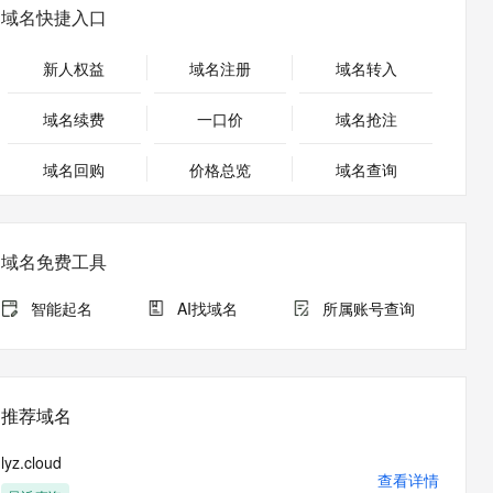
安全
畅自然，细节丰富
高表现力语音合成大模型，语音克隆听感自然
我要投诉
PolarDB
域名快捷入口
上云场景组合购
Milvus 弹性伸缩功能新增节
伴
漫剧创作，剧本、分镜、视频高效生成
100%兼容MySQL、PostgreSQL，兼容Oracle，支持集中和分布式
覆盖90%+业务场景，专享组合折扣价
点支持范围
2V
VPN
Fun-ASR
新人权益
域名注册
域名转入
文戏情感细腻自然，动作戏激烈拳拳到肉，实现更强表演能力
支持中英文自由切换，具备更强的噪声鲁棒性
ernetes 版 ACK
云聚AI 严选权益
AI 原生数据库服务发布
SSL 证书
，一键激活高效办公新体验
理容器应用的 K8s 服务
精选AI产品，从模型到应用全链提效
Agent 数据网关
域名续费
一口价
域名抢注
堡垒机
AI 用量加速计划
云原生数据库 PolarDB
应用
域名回购
价格总览
防火墙
域名查询
、识别商机，让客服更高效、服务更出色。
新老同享，达量后返
Agentic Database 发布
千问办公
主机安全
NEW
的智能体编程平台
一站式AI生产力平台
域名免费工具
AI 应用及服务市场
伶鹊
企业级人与Agent协作平台，接入和调度多个数字员工
智能客服平台，对话机器人、对话分析、智能外呼
智能起名
AI找域名
所属账号查询
AI 应用
大模型服务平台百炼 - 全妙
大模型
应用创作平台
多模态内容创作工具，已接入 DeepSeek
自然语言处理
推荐域名
数据标注
lyz.cloud
机器学习
查看详情