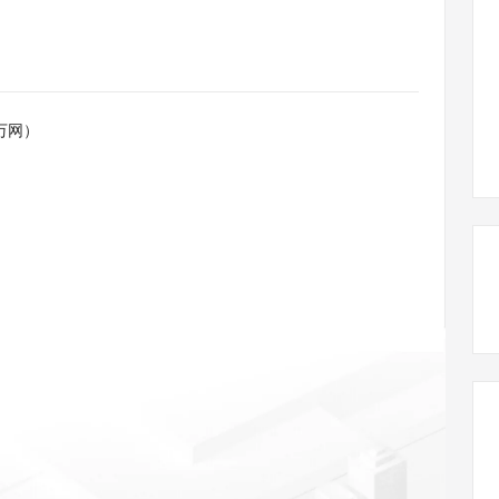
态智能体模型
旗舰 MoE 大模型，百万上下文与顶尖推理能力
图生视频，流
同享
万小智 AI 建站低至 15元/月
Qoder CN
AI 短剧/漫剧
云原生数据库 
快递物流查询
WordPress
成为服务伙
高校合作
点，立即开启云上创新
覆盖公网/内网、递归/权威、移动APP等全场景解析服务
送.CN域名，送备案服务码
基于千问大模型等，支持代码智能生成、研发智能问答
AI助力短剧
GLM-5.2
Wan2.7-T
Ubuntu
服务生态伙伴
视觉 Coding、空间感知、多模态思考等全面升级
1M上下文，专为长程任务能力而生
云工开物
企业应用
Works
Night Plan 支持 Qwen 3.8-Max
云原生大数据计算服务 MaxCompute
AI 办公
容器服务 Kub
NEW
Red Hat
30+ 款产品免费体验
Data Agent 驱动的一站式 Data+AI 开发治理平台
夜间 5 折，Qwen/Meoo/TokenPlan 客户专享
面向分析的企业级SaaS模式云数据仓库
AI智能应用
提供一站式管
科研合作
万网）
ERP
堂（旗舰版）
SUSE
智能客服
AI 应用构建
大模型原生
CRM
防护产品
2个月
自动承接线索
建站小程序
Qoder
大模型服务平台百炼-应用模版
OA 办公系统
HOT
NEW
面向真实软件
个人版上线、团队版降价；千问3.8-Max首发发尝鲜
丰富多元化的应用模版和解决方案
力提升
财税管理
模板建站
万有无界
大模型服务平台百炼-智能体
400电话
定制建站
的模型效果
灵活可视化地构建企业级 Agent
方案
广告营销
模板小程序
秒悟
人工智能平台 PAI
定制小程序
云端极速 AI 
新一代 AI 视频生成模型，深度适配广告营销等场景
AI Native 的算法工程平台，一站式完成建模、训练、推理服务部署
APP 开发
建站系统