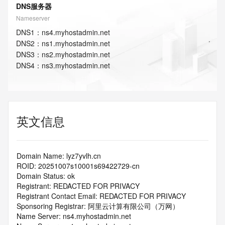
DNS服务器
Nameserver
DNS
1
：
ns4.myhostadmin.net
DNS
2
：
ns1.myhostadmin.net
DNS
3
：
ns2.myhostadmin.net
DNS
4
：
ns3.myhostadmin.net
英文信息
Domain Name: lyz7yvlh.cn
ROID: 20251007s10001s69422729-cn
Domain Status: ok
Registrant: REDACTED FOR PRIVACY
Registrant Contact Email: REDACTED FOR PRIVACY
Sponsoring Registrar: 阿里云计算有限公司（万网）
Name Server: ns4.myhostadmin.net