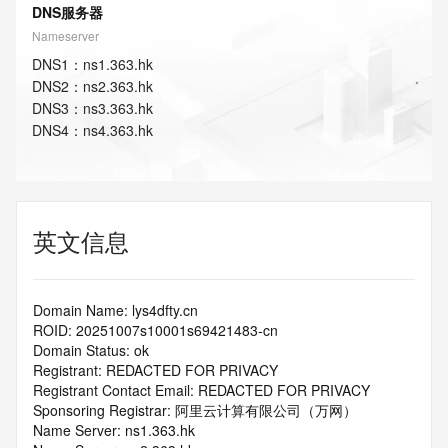
DNS服务器
Nameserver
DNS
1
：
ns1.363.hk
DNS
2
：
ns2.363.hk
DNS
3
：
ns3.363.hk
DNS
4
：
ns4.363.hk
英文信息
Domain Name: lys4dfty.cn
ROID: 20251007s10001s69421483-cn
Domain Status: ok
Registrant: REDACTED FOR PRIVACY
Registrant Contact Email: REDACTED FOR PRIVACY
Sponsoring Registrar: 阿里云计算有限公司（万网）
Name Server: ns1.363.hk