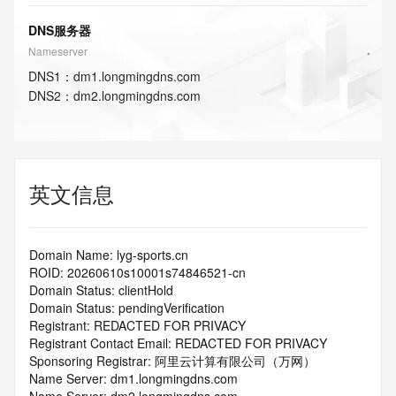
DNS服务器
Nameserver
DNS
1
：
dm1.longmingdns.com
DNS
2
：
dm2.longmingdns.com
英文信息
Domain Name: lyg-sports.cn
ROID: 20260610s10001s74846521-cn
Domain Status: clientHold
Domain Status: pendingVerification
Registrant: REDACTED FOR PRIVACY
Registrant Contact Email: REDACTED FOR PRIVACY
Sponsoring Registrar: 阿里云计算有限公司（万网）
Name Server: dm1.longmingdns.com