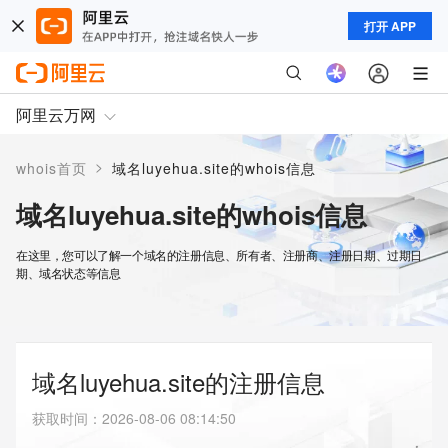
打开 APP
阿里云万网
>
whois首页
域名luyehua.site的whois信息
域名luyehua.site的whois信息
在这里，您可以了解一个域名的注册信息、所有者、注册商、注册日期、过期日
期、域名状态等信息
域名luyehua.site的注册信息
获取时间
：
2026-08-06 08:14:50