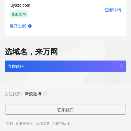
luyazc.com
查看详情
最近查询
展开全部
luydt05fbsrt.xyz
查看详情
新注册
选域名，来万网
luyeauto.com
查看详情
最近查询
立即体验
luyglom.cn
查看详情
最近查询
关注我们：
新浪微博
luyiboo.com
联系我们
查看详情
最近查询
文档
|
开发者社区
|
天池大赛
|
培训与认证