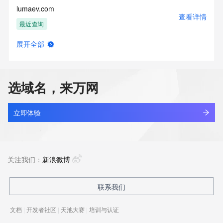
lumaev.com
查看详情
最近查询
展开全部
lumahvn.com
查看详情
最近查询
选域名，来万网
lumai.net
查看详情
最近查询
立即体验
lumalockone.com
查看详情
新注册
关注我们：
新浪微博
lumanto.cyou
联系我们
查看详情
最近查询
文档
|
开发者社区
|
天池大赛
|
培训与认证