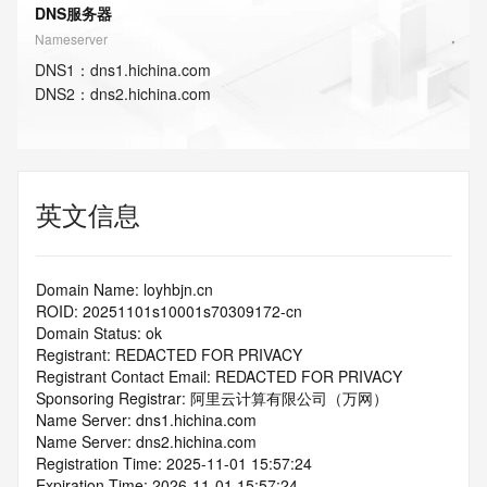
DNS服务器
Nameserver
DNS
1
：
dns1.hichina.com
DNS
2
：
dns2.hichina.com
英文信息
Domain Name: loyhbjn.cn
ROID: 20251101s10001s70309172-cn
Domain Status: ok
Registrant: REDACTED FOR PRIVACY
Registrant Contact Email: REDACTED FOR PRIVACY
Sponsoring Registrar: 阿里云计算有限公司（万网）
Name Server: dns1.hichina.com
Name Server: dns2.hichina.com
Registration Time: 2025-11-01 15:57:24
Expiration Time: 2026-11-01 15:57:24