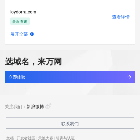
loydorra.com
查看详情
最近查询
展开全部
loyfx1gu.top
查看详情
新注册
选域名，来万网
loygra.com
查看详情
最近查询
立即体验
loyisvin.com
查看详情
最近查询
关注我们：
新浪微博
loyixo.com
联系我们
查看详情
最近查询
文档
|
开发者社区
|
天池大赛
|
培训与认证