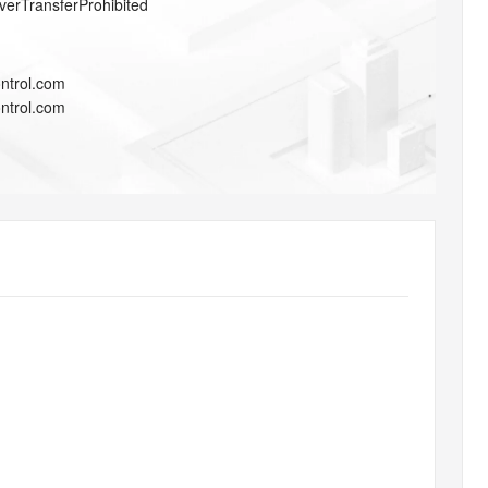
verTransferProhibited
AI 应用
10分钟微调：让0.6B模型媲美235B模
多模态数据信
型
依托云原生高可用架构,实现Dify私有化部署
用1%尺寸在特定领域达到大模型90%以上效果
一个 AI 助手
超强辅助，Bol
ntrol.com
即刻拥有 DeepSeek-R1 满血版
在企业官网、通讯软件中为客户提供 AI 客服
ntrol.com
多种方案随心选，轻松解锁专属 DeepSeek