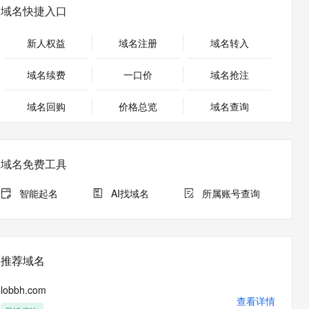
安全
畅自然，细节丰富
高表现力语音合成大模型，语音克隆听感自然
我要投诉
PolarDB
域名快捷入口
上云场景组合购
Milvus 弹性伸缩功能新增节
伴
漫剧创作，剧本、分镜、视频高效生成
100%兼容MySQL、PostgreSQL，兼容Oracle，支持集中和分布式
覆盖90%+业务场景，专享组合折扣价
点支持范围
2V
VPN
Fun-ASR
新人权益
域名注册
域名转入
文戏情感细腻自然，动作戏激烈拳拳到肉，实现更强表演能力
支持中英文自由切换，具备更强的噪声鲁棒性
ernetes 版 ACK
云聚AI 严选权益
AI 原生数据库服务发布
SSL 证书
，一键激活高效办公新体验
理容器应用的 K8s 服务
精选AI产品，从模型到应用全链提效
Agent 数据网关
域名续费
一口价
域名抢注
堡垒机
AI 用量加速计划
云原生数据库 PolarDB
应用
域名回购
价格总览
防火墙
域名查询
、识别商机，让客服更高效、服务更出色。
新老同享，达量后返
Agentic Database 发布
千问办公
主机安全
NEW
的智能体编程平台
一站式AI生产力平台
域名免费工具
AI 应用及服务市场
伶鹊
企业级人与Agent协作平台，接入和调度多个数字员工
智能客服平台，对话机器人、对话分析、智能外呼
智能起名
AI找域名
所属账号查询
AI 应用
大模型服务平台百炼 - 全妙
大模型
应用创作平台
多模态内容创作工具，已接入 DeepSeek
自然语言处理
推荐域名
数据标注
lobbh.com
机器学习
查看详情