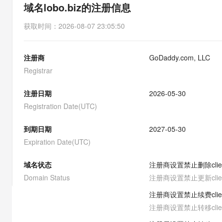
存储
天池大赛
能看、能想、能动手的多模
域名lobo.biz的注册信息
云解析DNS
解决方案免费试用 新老
电子合同
最高领取价值200元试用
安全
网络与CDN
AI 算法大赛
Qwen3-VL-Plus
获取时间
：
2026-08-07 23:05:50
畅捷通
大数据开发治理平台 Data
AI 产品 免费试用
网络
安全
云开发大赛
Tableau 订阅
1亿+ 大模型 tokens 和 
注册商
GoDaddy.com, LLC
可观测
入门学习赛
中间件
AI空中课堂在线直播课
云防火墙
140+云产品 免费试用
Registrar
大模型服务
上云与迁云
云原生的云上边界网络安全
产品新客免费试用，最长1
数据库
生态解决方案
注册日期
2026-05-30
千问AI平台-Token Plan
企业出海
大模型ACA认证体验
大数据计算
Registration Date(UTC)
助力企业全员 AI 认知与能
行业生态解决方案
政企业务
媒体服务
千问AI平台-模型体验
到期日期
2027-05-30
开发者生态解决方案
在线体验全尺寸、多种模态
Expiration Date(UTC)
企业服务与云通信
AI 开发和 AI 应用解决
Happy 系列大模型
域名与网站
域名状态
注册商设置禁止删除
cli
Domain Status
注册商设置禁止更新
cli
终端用户计算
注册商设置禁止续费
cli
Serverless
大模型解决方案
注册商设置禁止转移
cli
开发工具