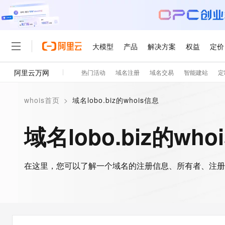
大模型
产品
解决方案
权益
定价
阿里云万网
热门活动
域名注册
域名交易
智能建站
定
大模型
产品
解决方案
权益
定价
云市场
伙伴
服务
了解阿里云
精选产品
精选解决方案
普惠上云
产品定价
精选商城
成为销售伙伴
售前咨询
为什么选择阿里云
千问AI平台
whois首页
>
域名lobo.biz的whois信息
了解云产品的定价详情
大模型服务平台百炼
千问办公，解锁你的工作
普惠上云 官方力荐
分销伙伴
在线服务
网站建设
什么是云计算
大
大模型服务与应用平台
企业级Agent产品，直接
云服务器38元/年起，超
域名lobo.biz的who
咨询伙伴
多端小程序
技术领先
云上成本管理
售后服务
轻量应用服务器
Agency Agents：拥
官方推荐返现计划
大模型
精选产品
精选解决方案
Salesforce 国际版订阅
稳定可靠
管理和优化成本
推荐新用户得奖励，单订单
销售伙伴合作计划
自助服务
友盟天域
安全合规
人工智能与机器学习
AI
文本生成
在这里，您可以了解一个域名的注册信息、所有者、注册
云数据库 RDS
HappyHorse 打造一
云工开物
无影生态合作计划
在线服务
观测云
分析师报告
高校专属算力普惠，学生认
计算
互联网应用开发
Qwen3.8-Max
HOT
Salesforce On Alibaba C
工单服务
智能体时代全能旗舰模型
Tuya 物联网平台阿里云
研究报告与白皮书
人工智能平台 PAI
快速拥有专属 OpenClaw
大模
Consulting Partner 合
大数据
容器
免费试用
短信专区
一站式AI开发、训练和推
蓝凌 OA
Qwen3.7-Plus
AI 大模型销售与服务生
现代化应用