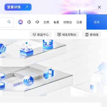
文档
备案
控制台
注册
登录
权益中心
域名控制台
移动端
验
作计划
器
AI 活动
专业服务
服务伙伴合作计划
开发者社区
加入我们
产品动态
服务平台百炼
阿里云 OPC 创新助力计划
一站式生成采购清单，支持单品或批量购买
io：打造专属 AI 语音助手
S产品伙伴计划（繁花）
峰会
CS
造的大模型服务与应用开发平台
一句话生成原生可编辑精美 PPT 文稿
AI 生产力先锋
Al MaaS 服务伙伴赋能合作
域名
博文
Careers
至高可申请百万元
Qwen3.8-Max 模型上线
开启高性价比 AI 编程新体验
弹性可伸缩的云计算服务
Qwen-Audio-3.0-Realtime 端到端实时语音角色扮演
输入一句话想法, 轻松生成专业的 PPT
先锋实践拓展 AI 生产力的边界
Token 补贴，五大权
计划
海大会
伙伴信用分合作计划
商标
问答
社会招聘
益加速 OPC 成功
eek-V4-Pro
SS
一键部署幻兽帕鲁游戏服务器
飞天发布时刻
HOT
Open Search 向量检索版支
划
备案
电子书
校园招聘
pSeek-V4-Pro
视频创作，一键激活电商全链路生产力
稳定、安全、高性价比、高性能的云存储服务
一键购买专属联机服务器，轻松开启游戏
所见，即是所愿
持视频检索 Pipeline 功能
更多支持
划
公司注册
镜像站
视频生成
语音识别与合成
专属 QwenPaw
漫剧工坊：一站式动画创作平台
AI 实训营
HOT
应用身份服务 (IDaaS)
合作伙伴培训与认证
划
上云迁移
站生成，高效打造优质广告素材
全接入的云上超级电脑
从聊天伙伴进化为能主动干活的本地数字员工
快速生产连贯的高质量长漫剧
从基础到进阶，Agent 创客手把手教你
OpenClaw 管理能力上线
e-1.1-T2V
Qwen3-TTS-Flash
lScope
我要反馈
查询合作伙伴
畅细腻的高质量视频
离线语音合成大模型，多语言方言自适应，低延迟高稳定
n Alibaba Cloud ISV 合作
代维服务
建企业门户网站
10 分钟搭建微信、支付宝小程序
MaxCompute MaxFrame 提
创新加速
ope
登录合作伙伴管理后台
我要建议
站，无忧落地极速上线
以可视化方式快速构建移动和 PC 门户网站
国内短信简单易用，安全可靠，秒级触达，全球覆盖200+国家和地区。
高效部署网站，快速应用到小程序
供自动弹性内存功能
e-1.1-I2V
Cosyvoice-V3-Flash