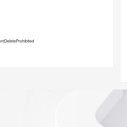
entDeleteProhibited
lientUpdateProhibited
lientRenewProhibited
lientTransferProhibited
#serverTransferProhibited