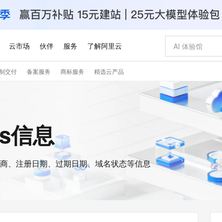
云市场
伙伴
服务
了解阿里云
制交付
备案服务
商标服务
精选云产品
AI 特惠
数据与 API
成为产品伙伴
企业增值服务
最佳实践
价格计算器
AI 场景体
基础软件
产品伙伴合
阿里云认证
市场活动
配置报价
大模型
自助选配和估算价格
新方式
睿译宝，AI翻译排版一步到位
智启 AI 普惠权益
产品生态集成认证中心
企业支持计划
云上春晚
域名与网站
千问官方 MaaS 平台，为开发者和 Agent 而生，新用户赠送 1 亿 + tokens 额度
Qwen Aud
AI Coding
阿里云Maa
2026 阿里云
云服务器 E
为企业打
数据集
Windows
大模型认证
模型
NEW
NEW
交付可用成果
值低价云产品抢先购
上传文档即自动完成翻译和格式还原
至高享 1亿+免费 tokens，加速 Al 应用落地
提供智能易用的域名与建站服务
智能编程，一键
安全可靠、
is信息
产品生态伙伴
专家技术服务
云上奥运之旅
弹性计算合作
阿里云中企出
手机三要素
宝塔 Linux
全部认证
价格优势
有专属领域专家
GLM-5.2：长任务时代开源旗舰模型
阿里云 OPC 创新助力计划
千问大模型
即刻拥有 DeepS
AI 电商营销
对象存储 O
大模型
产品生态伙伴工作台
企业增值服务台
云栖战略参考
云存储合作计
云栖大会
身份实名认证
CentOS
训练营
推动算力普惠，释放技术红利
最高返9万
多领域专家智能体,一键组建 AI 虚拟交付团队
快速构建应用程序和网站，即刻迈出上云第一步
至高百万元 Token 补贴，加速一人公司成长
多元化、高性能、安全可靠的大模型服务
真正可用的 1M 上下文,一次完成代码全链路开发
轻松解锁专属 Dee
从图文生成到
云上的中国
数据库合作计
活动全景
短信
Docker
图片和
商、注册日期、过期日期、域名状态等信息
站式影视创作平台
Hermes Agent，打造自进化智能体
Token Plan 模型订阅计划
数字证书管理服务（原SSL证书）
5 分钟轻松部署
AI 广告创作
无影云电脑
企业成长
NEW
信息公告
看见新力量
云网络合作计
OCR 文字识别
JAVA
证享300元代金券
可视化编排打通从文字构思到成片全链路闭环
全托管，含MySQL、PostgreSQL、SQL Server、MariaDB多引擎
自主进化，持久记忆，越用越聪明
Qwen3.8-Max 首发尝鲜，限时加量 10 倍，夜间低至2折
实现全站HTTPS，呈现可信的WEB访问
图文、视频一
随时随地安
Kimi-K3
HappyHors
NEW
魔搭 Mode
loud
服务实践
官网公告
Kimi 最新旗舰模型，长程编程与推理利器
让文字生成流
金融模力时刻
Salesforce O
版
发票查验
全能环境
Claude Code + GStack 打造工程团队
千问办公，限时限量积分加倍
Qoder
低代码高效构
AI 建站
短信服务
型
NEW
作计划
计划
创新中心
魔搭 ModelSc
健康状态
理服务
让AI从“聊天伙伴”进化为能干活的“数字员工”
安装技能 GStack，拥有专属 AI 工程团队
你的AI工作搭子，覆盖日常办公高频场景
面向真实软件的智能体编程平台
0 代码专业建
客户案例
天气预报查询
操作系统
Deepseek-v4-pro
HappyHors
态合作计划