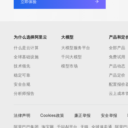
立即体验
Registrant City: REDACTED FOR PRIVACY
Registrant State/Province: Arizona
Registrant Postal Code: REDACTED FOR PRIVACY
Registrant Country: US
Registrant Phone: REDACTED FOR PRIVACY
为什么选择阿里云
大模型
产品和定
Registrant Phone Ext: REDACTED FOR PRIVACY
Registrant Fax: REDACTED FOR PRIVACY
什么是云计算
大模型服务平台
全部产品
Registrant Fax Ext: REDACTED FOR PRIVACY
全球基础设施
千问大模型
免费试用
Registrant Email: Please query the RDDS service of the Registrar
技术领先
模型市场
产品动态
to contact the Registrant, Admin, or Tech contact of the quer
稳定可靠
产品定价
Registry Admin ID:
安全合规
Admin Name:
配置报价
Admin Organization:
分析师报告
云上成本
Admin Street:
Admin Street:
Admin Street:
法律声明
Cookies政策
廉正举报
安全举报
Admin City:
阿里巴巴集团
淘宝网
千问AI平台
天猫
全球速卖通
阿里巴