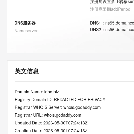
注册局设置禁止转移
ser
快速部署 Dify，高效搭建 
注册宽限期
addPeriod
迁移与运维管理
10 分钟在聊天系统中增加
DNS服务器
DNS
1
：
ns55.domainco
专有云
DNS
2
：
ns56.domainco
Nameserver
英文信息
Domain Name: lobo.biz
Registry Domain ID: REDACTED FOR PRIVACY
Registrar WHOIS Server: whois.godaddy.com
Registrar URL: whois.godaddy.com
Updated Date: 2026-05-30T07:24:13Z
Creation Date: 2026-05-30T07:24:13Z