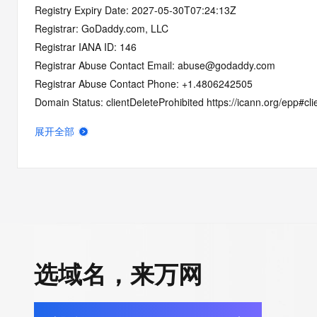
Registry Expiry Date: 2027-05-30T07:24:13Z
Registrar: GoDaddy.com, LLC
Registrar IANA ID: 146
Registrar Abuse Contact Email: abuse@godaddy.com
Registrar Abuse Contact Phone: +1.4806242505
Domain Status: clientDeleteProhibited https://icann.org/epp#cli
Domain Status: clientUpdateProhibited https://icann.org/epp#c
展开全部
Domain Status: clientRenewProhibited https://icann.org/epp#c
Domain Status: clientTransferProhibited https://icann.org/epp#c
Domain Status: serverTransferProhibited https://icann.org/epp
Domain Status: addPeriod https://icann.org/epp#addPeriod
Registry Registrant ID: REDACTED FOR PRIVACY
Registrant Name: REDACTED FOR PRIVACY
Registrant Organization: Domains By Proxy, LLC
选域名，来万网
Registrant Street: REDACTED FOR PRIVACY
Registrant Street: REDACTED FOR PRIVACY
Registrant Street: REDACTED FOR PRIVACY