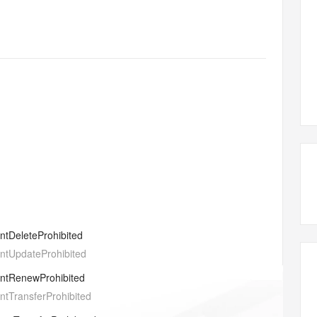
态智能体模型
旗舰 MoE 大模型，百万上下文与顶尖推理能力
图生视频，流
同享
万小智 AI 建站低至 15元/月
Qoder CN
AI 短剧/漫剧
云原生数据库 
快递物流查询
WordPress
成为服务伙
高校合作
点，立即开启云上创新
覆盖公网/内网、递归/权威、移动APP等全场景解析服务
送.CN域名，送备案服务码
基于千问大模型等，支持代码智能生成、研发智能问答
AI助力短剧
GLM-5.2
Wan2.7-T
Ubuntu
服务生态伙伴
视觉 Coding、空间感知、多模态思考等全面升级
1M上下文，专为长程任务能力而生
云工开物
企业应用
Works
Night Plan 支持 Qwen 3.8-Max
云原生大数据计算服务 MaxCompute
AI 办公
容器服务 Kub
NEW
Red Hat
30+ 款产品免费体验
Data Agent 驱动的一站式 Data+AI 开发治理平台
夜间 5 折，Qwen/Meoo/TokenPlan 客户专享
面向分析的企业级SaaS模式云数据仓库
AI智能应用
提供一站式管
科研合作
ERP
堂（旗舰版）
SUSE
智能客服
AI 应用构建
大模型原生
CRM
防护产品
2个月
自动承接线索
建站小程序
Qoder
大模型服务平台百炼-应用模版
OA 办公系统
HOT
NEW
面向真实软件
个人版上线、团队版降价；千问3.8-Max首发发尝鲜
丰富多元化的应用模版和解决方案
力提升
财税管理
模板建站
万有无界
大模型服务平台百炼-智能体
400电话
定制建站
的模型效果
灵活可视化地构建企业级 Agent
方案
广告营销
模板小程序
秒悟
人工智能平台 PAI
entDeleteProhibited
定制小程序
云端极速 AI 
新一代 AI 视频生成模型，深度适配广告营销等场景
AI Native 的算法工程平台，一站式完成建模、训练、推理服务部署
entUpdateProhibited
APP 开发
entRenewProhibited
建站系统
entTransferProhibited