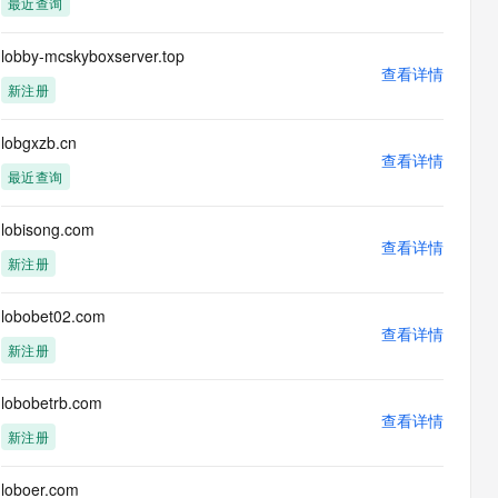
最近查询
息提取
与 AI 智能体进行实时音视频通话
从文本、图片、视频中提取结构化的属性信息
构建支持视频理解的 AI 音视频实时通话应用
lobby-mcskyboxserver.top
查看详情
t.diy 一步搞定创意建站
构建大模型应用的安全防护体系
新注册
通过自然语言交互简化开发流程,全栈开发支持
通过阿里云安全产品对 AI 应用进行安全防护
lobgxzb.cn
查看详情
最近查询
lobisong.com
查看详情
新注册
lobobet02.com
查看详情
新注册
lobobetrb.com
查看详情
新注册
loboer.com