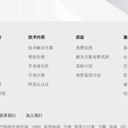
价
技术内容
权益
服
技术解决方案
免费试用
基
帮助文档
解决方案免费试用
企
 of Record identified in this output for information on how 
开发者社区
高校计划
迁
ied domain name.
天池大赛
推荐返现计划
官
器
阿里云认证
健
管理
信
联系我们
加入我们
巴国际交易市场
1688
阿里妈妈
飞猪
阿里云计算
万网
高德
UC