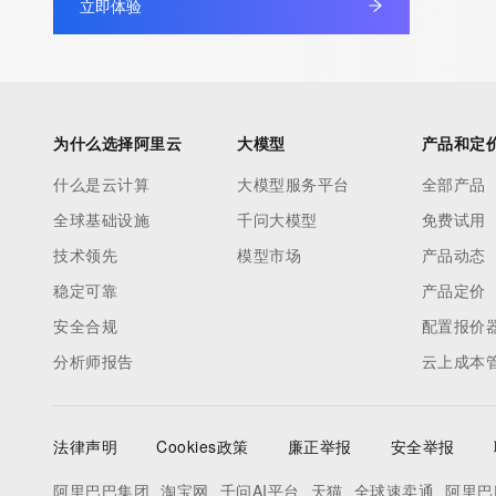
立即体验
information pertaining to Internet domain names registered by 
our customers. By using this service you are agreeing (1) not t
information presented here for any purpose other than determi
ownership of domain names, (2) not to store or reproduce this 
any way, (3) not to use any high-volume, automated, electroni
为什么选择阿里云
大模型
产品和定
to obtain data from this service. Abuse of this service is monit
什么是云计算
大模型服务平台
全部产品
actions in contravention of these terms will result in being per
全球基础设施
千问大模型
免费试用
blacklisted. All data is (c) CentralNic Ltd (https://www.centralni
技术领先
模型市场
产品动态
Access to the Whois and RDAP services is rate limited. For mo
稳定可靠
产品定价
information, visit https://centralnicregistry.com/policies/whois-g
安全合规
配置报价
分析师报告
云上成本
法律声明
Cookies政策
廉正举报
安全举报
阿里巴巴集团
淘宝网
千问AI平台
天猫
全球速卖通
阿里巴