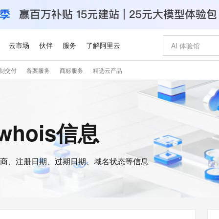
云市场
伙伴
服务
了解阿里云
制交付
备案服务
商标服务
精选云产品
AI 特惠
数据与 API
成为产品伙伴
企业增值服务
最佳实践
价格计算器
AI 场景体
基础软件
产品伙伴合
阿里云认证
市场活动
配置报价
大模型
自助选配和估算价格
新方式
睿译宝，AI翻译排版一步到位
智启 AI 普惠权益
产品生态集成认证中心
企业支持计划
云上春晚
域名与网站
千问官方 MaaS 平台，为开发者和 Agent 而生，新用户赠送 1 亿 + tokens 额度
Qwen Aud
AI Coding
阿里云Maa
2026 阿里云
云服务器 E
为企业打
数据集
Windows
大模型认证
模型
NEW
NEW
交付可用成果
值低价云产品抢先购
上传文档即自动完成翻译和格式还原
至高享 1亿+免费 tokens，加速 Al 应用落地
提供智能易用的域名与建站服务
智能编程，一键
安全可靠、
的whois信息
产品生态伙伴
专家技术服务
云上奥运之旅
弹性计算合作
阿里云中企出
手机三要素
宝塔 Linux
全部认证
价格优势
有专属领域专家
GLM-5.2：长任务时代开源旗舰模型
阿里云 OPC 创新助力计划
千问大模型
即刻拥有 DeepS
AI 电商营销
对象存储 O
大模型
产品生态伙伴工作台
企业增值服务台
云栖战略参考
云存储合作计
云栖大会
身份实名认证
CentOS
训练营
推动算力普惠，释放技术红利
最高返9万
多领域专家智能体,一键组建 AI 虚拟交付团队
快速构建应用程序和网站，即刻迈出上云第一步
至高百万元 Token 补贴，加速一人公司成长
多元化、高性能、安全可靠的大模型服务
真正可用的 1M 上下文,一次完成代码全链路开发
轻松解锁专属 Dee
从图文生成到
云上的中国
数据库合作计
活动全景
短信
Docker
图片和
商、注册日期、过期日期、域名状态等信息
站式影视创作平台
Hermes Agent，打造自进化智能体
Token Plan 模型订阅计划
数字证书管理服务（原SSL证书）
5 分钟轻松部署
AI 广告创作
无影云电脑
企业成长
NEW
信息公告
看见新力量
云网络合作计
OCR 文字识别
JAVA
证享300元代金券
可视化编排打通从文字构思到成片全链路闭环
全托管，含MySQL、PostgreSQL、SQL Server、MariaDB多引擎
自主进化，持久记忆，越用越聪明
Qwen3.8-Max 首发尝鲜，限时加量 10 倍，夜间低至2折
实现全站HTTPS，呈现可信的WEB访问
图文、视频一
随时随地安
Kimi-K3
HappyHors
NEW
魔搭 Mode
loud
服务实践
官网公告
Kimi 最新旗舰模型，长程编程与推理利器
让文字生成流
金融模力时刻
Salesforce O
版
发票查验
全能环境
Claude Code + GStack 打造工程团队
千问办公，限时限量积分加倍
Qoder
低代码高效构
AI 建站
短信服务
型
NEW
作计划
计划
创新中心
魔搭 ModelSc
健康状态
理服务
让AI从“聊天伙伴”进化为能干活的“数字员工”
安装技能 GStack，拥有专属 AI 工程团队
你的AI工作搭子，覆盖日常办公高频场景
面向真实软件的智能体编程平台
0 代码专业建
客户案例
天气预报查询
操作系统
Deepseek-v4-pro
HappyHors
态合作计划