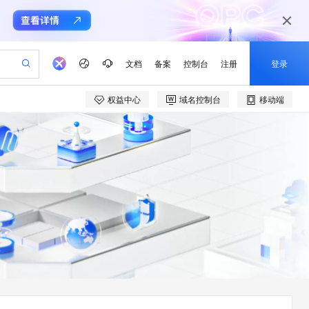
文档
备案
控制台
注册
登录
权益中心
域名控制台
移动端
验
作计划
器
AI 活动
专业服务
服务伙伴合作计划
开发者社区
加入我们
产品动态
服务平台百炼
阿里云 OPC 创新助力计划
一站式生成采购清单，支持单品或批量购买
io：打造专属 AI 语音助手
S产品伙伴计划（繁花）
峰会
CS
造的大模型服务与应用开发平台
一句话生成原生可编辑精美 PPT 文稿
AI 生产力先锋
Al MaaS 服务伙伴赋能合作
域名
博文
Careers
至高可申请百万元
Qwen3.8-Max 模型上线
开启高性价比 AI 编程新体验
弹性可伸缩的云计算服务
Qwen-Audio-3.0-Realtime 端到端实时语音角色扮演
输入一句话想法, 轻松生成专业的 PPT
先锋实践拓展 AI 生产力的边界
Token 补贴，五大权
计划
海大会
伙伴信用分合作计划
商标
问答
社会招聘
益加速 OPC 成功
eek-V4-Pro
SS
一键部署幻兽帕鲁游戏服务器
飞天发布时刻
HOT
Open Search 向量检索版支
划
备案
电子书
校园招聘
pSeek-V4-Pro
视频创作，一键激活电商全链路生产力
稳定、安全、高性价比、高性能的云存储服务
一键购买专属联机服务器，轻松开启游戏
所见，即是所愿
持视频检索 Pipeline 功能
更多支持
划
公司注册
镜像站
视频生成
语音识别与合成
专属 QwenPaw
漫剧工坊：一站式动画创作平台
AI 实训营
HOT
应用身份服务 (IDaaS)
合作伙伴培训与认证
划
上云迁移
站生成，高效打造优质广告素材
全接入的云上超级电脑
从聊天伙伴进化为能主动干活的本地数字员工
快速生产连贯的高质量长漫剧
从基础到进阶，Agent 创客手把手教你
OpenClaw 管理能力上线
e-1.1-T2V
Qwen3-TTS-Flash
lScope
我要反馈
查询合作伙伴
畅细腻的高质量视频
离线语音合成大模型，多语言方言自适应，低延迟高稳定
n Alibaba Cloud ISV 合作
代维服务
建企业门户网站
10 分钟搭建微信、支付宝小程序
MaxCompute MaxFrame 提
创新加速
ope
登录合作伙伴管理后台
我要建议
站，无忧落地极速上线
以可视化方式快速构建移动和 PC 门户网站
国内短信简单易用，安全可靠，秒级触达，全球覆盖200+国家和地区。
高效部署网站，快速应用到小程序
供自动弹性内存功能
e-1.1-I2V
Cosyvoice-V3-Flash