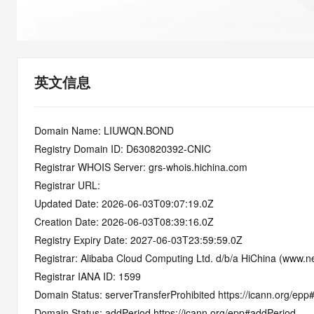
快速部署 Dify，高效搭建 
迁移与运维管理
10 分钟在聊天系统中增加
专有云
英文信息
Domain Name: LIUWQN.BOND
Registry Domain ID: D630820392-CNIC
Registrar WHOIS Server: grs-whois.hichina.com
Registrar URL:
Updated Date: 2026-06-03T09:07:19.0Z
Creation Date: 2026-06-03T08:39:16.0Z
Registry Expiry Date: 2027-06-03T23:59:59.0Z
Registrar: Alibaba Cloud Computing Ltd. d/b/a HiChina (www.ne
Registrar IANA ID: 1599
Domain Status: serverTransferProhibited https://icann.org/epp
Domain Status: addPeriod https://icann.org/epp#addPeriod