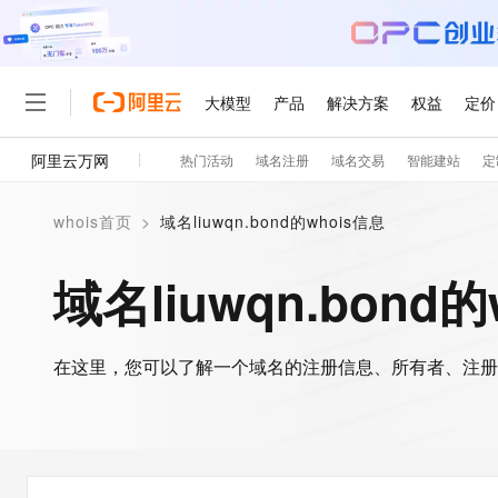
大模型
产品
解决方案
权益
定价
阿里云万网
热门活动
域名注册
域名交易
智能建站
定
大模型
产品
解决方案
权益
定价
云市场
伙伴
服务
了解阿里云
精选产品
精选解决方案
普惠上云
产品定价
精选商城
成为销售伙伴
售前咨询
为什么选择阿里云
千问AI平台
whois首页
>
域名liuwqn.bond的whois信息
了解云产品的定价详情
大模型服务平台百炼
千问办公，解锁你的工作
普惠上云 官方力荐
分销伙伴
在线服务
网站建设
什么是云计算
大
大模型服务与应用平台
企业级Agent产品，直接
云服务器38元/年起，超
域名liuwqn.bond
咨询伙伴
多端小程序
技术领先
云上成本管理
售后服务
轻量应用服务器
Agency Agents：拥
官方推荐返现计划
大模型
精选产品
精选解决方案
Salesforce 国际版订阅
稳定可靠
管理和优化成本
推荐新用户得奖励，单订单
销售伙伴合作计划
自助服务
友盟天域
安全合规
人工智能与机器学习
AI
文本生成
在这里，您可以了解一个域名的注册信息、所有者、注册
云数据库 RDS
HappyHorse 打造一
云工开物
无影生态合作计划
在线服务
观测云
分析师报告
高校专属算力普惠，学生认
计算
互联网应用开发
Qwen3.8-Max
HOT
Salesforce On Alibaba C
工单服务
智能体时代全能旗舰模型
Tuya 物联网平台阿里云
研究报告与白皮书
人工智能平台 PAI
快速拥有专属 OpenClaw
大模
Consulting Partner 合
大数据
容器
免费试用
短信专区
一站式AI开发、训练和推
蓝凌 OA
Qwen3.7-Plus
AI 大模型销售与服务生
现代化应用