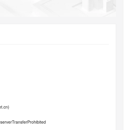
AI 应用
10分钟微调：让0.6B模型媲美235B模
多模态数据信
型
依托云原生高可用架构,实现Dify私有化部署
用1%尺寸在特定领域达到大模型90%以上效果
一个 AI 助手
超强辅助，Bol
即刻拥有 DeepSeek-R1 满血版
在企业官网、通讯软件中为客户提供 AI 客服
多种方案随心选，轻松解锁专属 DeepSeek
t.cn)
#serverTransferProhibited