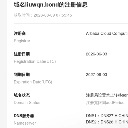
存储
天池大赛
能看、能想、能动手的多模
域名liuwqn.bond的注册信息
云解析DNS
解决方案免费试用 新老
电子合同
最高领取价值200元试用
安全
网络与CDN
AI 算法大赛
Qwen3-VL-Plus
获取时间
：
2026-08-09 07:55:45
畅捷通
大数据开发治理平台 Data
AI 产品 免费试用
网络
安全
云开发大赛
Tableau 订阅
1亿+ 大模型 tokens 和 
注册商
Alibaba Cloud Computin
可观测
入门学习赛
中间件
AI空中课堂在线直播课
云防火墙
140+云产品 免费试用
Registrar
大模型服务
上云与迁云
云原生的云上边界网络安全
产品新客免费试用，最长1
数据库
生态解决方案
注册日期
2026-06-03
千问AI平台-Token Plan
企业出海
大模型ACA认证体验
大数据计算
Registration Date(UTC)
助力企业全员 AI 认知与能
行业生态解决方案
政企业务
媒体服务
千问AI平台-模型体验
到期日期
2027-06-03
开发者生态解决方案
在线体验全尺寸、多种模态
Expiration Date(UTC)
企业服务与云通信
AI 开发和 AI 应用解决
Happy 系列大模型
域名与网站
域名状态
注册局设置禁止转移
ser
Domain Status
注册宽限期
addPeriod
终端用户计算
DNS服务器
DNS
1
：
DNS27.HICHI
Serverless
大模型解决方案
DNS
2
：
DNS28.HICHI
Nameserver
开发工具