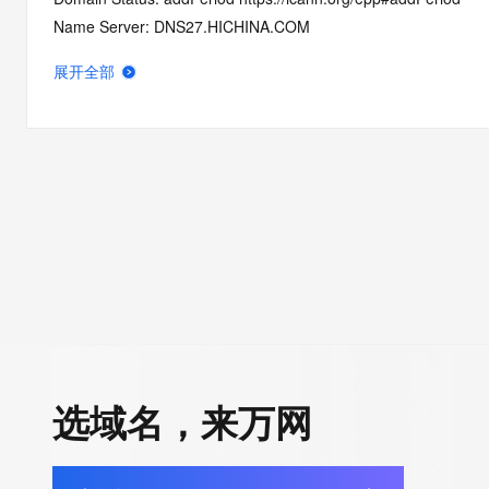
Name Server: DNS27.HICHINA.COM
Name Server: DNS28.HICHINA.COM
展开全部
DNSSEC: unsigned
Registrar Abuse Contact Email: domainabuse@service.aliyun.
Registrar Abuse Contact Phone: +86.95187
URL of the ICANN Whois Inaccuracy Complaint Form: https://ww
>>> Last update of WHOIS database: 2026-06-05T06:03:08.0
For more information on Whois status codes, please visit https:
>>> IMPORTANT INFORMATION ABOUT THE DEPLOYMENT OF 
https://www.centralnicregistry.com/support/information/rdap <<
The registration data available in this service is limited. Additio
选域名，来万网
data may be available at https://lookup.icann.org
The Whois and RDAP services are provided by CentralNic, and