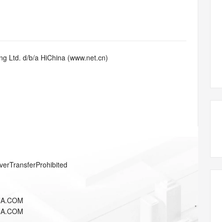
态智能体模型
旗舰 MoE 大模型，百万上下文与顶尖推理能力
图生视频，流
同享
万小智 AI 建站低至 15元/月
Qoder CN
AI 短剧/漫剧
云原生数据库 
快递物流查询
WordPress
成为服务伙
高校合作
点，立即开启云上创新
覆盖公网/内网、递归/权威、移动APP等全场景解析服务
送.CN域名，送备案服务码
基于千问大模型等，支持代码智能生成、研发智能问答
AI助力短剧
GLM-5.2
Wan2.7-T
Ubuntu
服务生态伙伴
视觉 Coding、空间感知、多模态思考等全面升级
1M上下文，专为长程任务能力而生
云工开物
企业应用
Works
Night Plan 支持 Qwen 3.8-Max
云原生大数据计算服务 MaxCompute
AI 办公
容器服务 Kub
NEW
Red Hat
30+ 款产品免费体验
Data Agent 驱动的一站式 Data+AI 开发治理平台
夜间 5 折，Qwen/Meoo/TokenPlan 客户专享
面向分析的企业级SaaS模式云数据仓库
AI智能应用
提供一站式管
科研合作
g Ltd. d/b/a HiChina (www.net.cn)
ERP
堂（旗舰版）
SUSE
智能客服
AI 应用构建
大模型原生
CRM
防护产品
2个月
自动承接线索
建站小程序
Qoder
大模型服务平台百炼-应用模版
OA 办公系统
HOT
NEW
面向真实软件
个人版上线、团队版降价；千问3.8-Max首发发尝鲜
丰富多元化的应用模版和解决方案
力提升
财税管理
模板建站
万有无界
大模型服务平台百炼-智能体
400电话
定制建站
的模型效果
灵活可视化地构建企业级 Agent
方案
广告营销
模板小程序
秒悟
人工智能平台 PAI
verTransferProhibited
定制小程序
云端极速 AI 
新一代 AI 视频生成模型，深度适配广告营销等场景
AI Native 的算法工程平台，一站式完成建模、训练、推理服务部署
APP 开发
NA.COM
建站系统
NA.COM