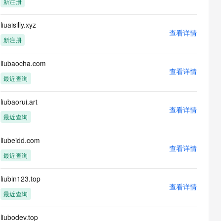
新注册
息提取
与 AI 智能体进行实时音视频通话
从文本、图片、视频中提取结构化的属性信息
构建支持视频理解的 AI 音视频实时通话应用
liuaisilly.xyz
查看详情
t.diy 一步搞定创意建站
构建大模型应用的安全防护体系
新注册
通过自然语言交互简化开发流程,全栈开发支持
通过阿里云安全产品对 AI 应用进行安全防护
liubaocha.com
查看详情
最近查询
liubaorui.art
查看详情
最近查询
liubeidd.com
查看详情
最近查询
liubin123.top
查看详情
最近查询
liubodev.top