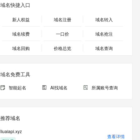
安全
畅自然，细节丰富
高表现力语音合成大模型，语音克隆听感自然
我要投诉
PolarDB
域名快捷入口
上云场景组合购
Milvus 弹性伸缩功能新增节
伴
漫剧创作，剧本、分镜、视频高效生成
100%兼容MySQL、PostgreSQL，兼容Oracle，支持集中和分布式
覆盖90%+业务场景，专享组合折扣价
点支持范围
2V
VPN
Fun-ASR
新人权益
域名注册
域名转入
文戏情感细腻自然，动作戏激烈拳拳到肉，实现更强表演能力
支持中英文自由切换，具备更强的噪声鲁棒性
ernetes 版 ACK
云聚AI 严选权益
AI 原生数据库服务发布
SSL 证书
，一键激活高效办公新体验
理容器应用的 K8s 服务
精选AI产品，从模型到应用全链提效
Agent 数据网关
域名续费
一口价
域名抢注
堡垒机
AI 用量加速计划
云原生数据库 PolarDB
应用
域名回购
价格总览
防火墙
域名查询
、识别商机，让客服更高效、服务更出色。
新老同享，达量后返
Agentic Database 发布
千问办公
主机安全
NEW
的智能体编程平台
一站式AI生产力平台
域名免费工具
AI 应用及服务市场
伶鹊
企业级人与Agent协作平台，接入和调度多个数字员工
智能客服平台，对话机器人、对话分析、智能外呼
智能起名
AI找域名
所属账号查询
AI 应用
大模型服务平台百炼 - 全妙
大模型
应用创作平台
多模态内容创作工具，已接入 DeepSeek
自然语言处理
推荐域名
数据标注
liuaiapi.xyz
机器学习
查看详情