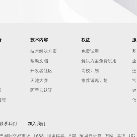
our
o use any
ning
data in
c processes
价
技术内容
权益
服
ored and
技术解决方案
免费试用
基
manently
帮助文档
解决方案免费试用
企
cregistry.com)
开发者社区
高校计划
迁
re
天池大赛
推荐返现计划
官
uidance.
器
阿里云认证
健
管理
信
联系我们
加入我们
巴国际交易市场
1688
阿里妈妈
飞猪
阿里云计算
万网
高德
UC