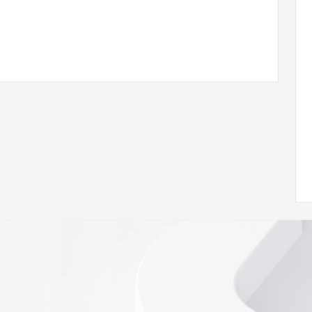
com
w.icann.org/wicf/
Z <<<
//icann.org/epp
RDAP: please visit
<
nal
 contain