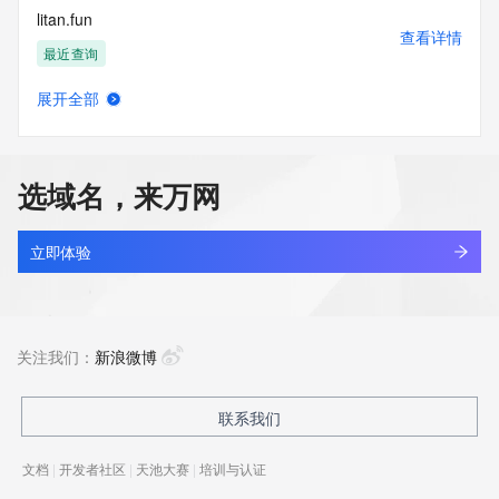
litan.fun
查看详情
最近查询
展开全部
litangdingzhen.xin
查看详情
最近查询
选域名，来万网
litangyuese.com
查看详情
新注册
立即体验
litaolovemiaoyi.top
查看详情
最近查询
关注我们：
新浪微博
litaoran.com
联系我们
查看详情
最近查询
文档
|
开发者社区
|
天池大赛
|
培训与认证