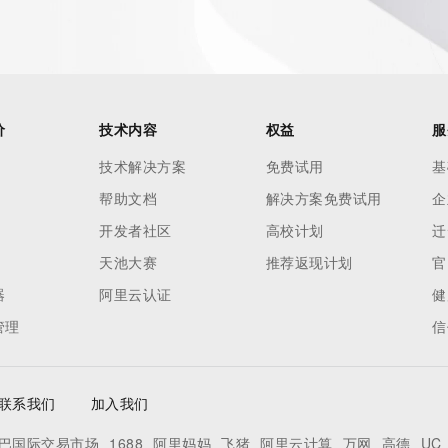
价
技术内容
权益
服
技术解决方案
免费试用
基
帮助文档
解决方案免费试用
企
开发者社区
高校计划
迁
天池大赛
推荐返现计划
官
器
阿里云认证
健
管理
信
联系我们
加入我们
巴国际交易市场
1688
阿里妈妈
飞猪
阿里云计算
万网
高德
UC