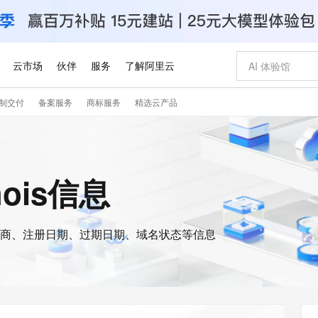
云市场
伙伴
服务
了解阿里云
制交付
备案服务
商标服务
精选云产品
AI 特惠
数据与 API
成为产品伙伴
企业增值服务
最佳实践
价格计算器
AI 场景体
基础软件
产品伙伴合
阿里云认证
市场活动
配置报价
大模型
自助选配和估算价格
新方式
睿译宝，AI翻译排版一步到位
智启 AI 普惠权益
产品生态集成认证中心
企业支持计划
云上春晚
域名与网站
千问官方 MaaS 平台，为开发者和 Agent 而生，新用户赠送 1 亿 + tokens 额度
Qwen Aud
AI Coding
阿里云Maa
2026 阿里云
云服务器 E
为企业打
数据集
Windows
大模型认证
模型
NEW
NEW
交付可用成果
值低价云产品抢先购
上传文档即自动完成翻译和格式还原
至高享 1亿+免费 tokens，加速 Al 应用落地
提供智能易用的域名与建站服务
智能编程，一键
安全可靠、
hois信息
产品生态伙伴
专家技术服务
云上奥运之旅
弹性计算合作
阿里云中企出
手机三要素
宝塔 Linux
全部认证
价格优势
有专属领域专家
GLM-5.2：长任务时代开源旗舰模型
阿里云 OPC 创新助力计划
千问大模型
即刻拥有 DeepS
AI 电商营销
对象存储 O
大模型
产品生态伙伴工作台
企业增值服务台
云栖战略参考
云存储合作计
云栖大会
身份实名认证
CentOS
训练营
推动算力普惠，释放技术红利
最高返9万
多领域专家智能体,一键组建 AI 虚拟交付团队
快速构建应用程序和网站，即刻迈出上云第一步
至高百万元 Token 补贴，加速一人公司成长
多元化、高性能、安全可靠的大模型服务
真正可用的 1M 上下文,一次完成代码全链路开发
轻松解锁专属 Dee
从图文生成到
云上的中国
数据库合作计
活动全景
短信
Docker
图片和
商、注册日期、过期日期、域名状态等信息
站式影视创作平台
Hermes Agent，打造自进化智能体
Token Plan 模型订阅计划
数字证书管理服务（原SSL证书）
5 分钟轻松部署
AI 广告创作
无影云电脑
企业成长
NEW
信息公告
看见新力量
云网络合作计
OCR 文字识别
JAVA
证享300元代金券
可视化编排打通从文字构思到成片全链路闭环
全托管，含MySQL、PostgreSQL、SQL Server、MariaDB多引擎
自主进化，持久记忆，越用越聪明
Qwen3.8-Max 首发尝鲜，限时加量 10 倍，夜间低至2折
实现全站HTTPS，呈现可信的WEB访问
图文、视频一
随时随地安
Kimi-K3
HappyHors
NEW
魔搭 Mode
loud
服务实践
官网公告
Kimi 最新旗舰模型，长程编程与推理利器
让文字生成流
金融模力时刻
Salesforce O
版
发票查验
全能环境
Claude Code + GStack 打造工程团队
千问办公，限时限量积分加倍
Qoder
低代码高效构
AI 建站
短信服务
型
NEW
作计划
计划
创新中心
魔搭 ModelSc
健康状态
理服务
让AI从“聊天伙伴”进化为能干活的“数字员工”
安装技能 GStack，拥有专属 AI 工程团队
你的AI工作搭子，覆盖日常办公高频场景
面向真实软件的智能体编程平台
0 代码专业建
客户案例
天气预报查询
操作系统
Deepseek-v4-pro
HappyHors
态合作计划