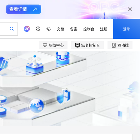
文档
备案
控制台
注册
登录
权益中心
域名控制台
移动端
验
作计划
器
AI 活动
专业服务
服务伙伴合作计划
开发者社区
加入我们
产品动态
服务平台百炼
阿里云 OPC 创新助力计划
一站式生成采购清单，支持单品或批量购买
io：打造专属 AI 语音助手
S产品伙伴计划（繁花）
峰会
CS
造的大模型服务与应用开发平台
一句话生成原生可编辑精美 PPT 文稿
AI 生产力先锋
Al MaaS 服务伙伴赋能合作
域名
博文
Careers
至高可申请百万元
Qwen3.8-Max 模型上线
开启高性价比 AI 编程新体验
弹性可伸缩的云计算服务
Qwen-Audio-3.0-Realtime 端到端实时语音角色扮演
输入一句话想法, 轻松生成专业的 PPT
先锋实践拓展 AI 生产力的边界
Token 补贴，五大权
计划
海大会
伙伴信用分合作计划
商标
问答
社会招聘
益加速 OPC 成功
eek-V4-Pro
SS
一键部署幻兽帕鲁游戏服务器
飞天发布时刻
HOT
Open Search 向量检索版支
划
备案
电子书
校园招聘
pSeek-V4-Pro
视频创作，一键激活电商全链路生产力
稳定、安全、高性价比、高性能的云存储服务
一键购买专属联机服务器，轻松开启游戏
所见，即是所愿
持视频检索 Pipeline 功能
更多支持
划
公司注册
镜像站
视频生成
语音识别与合成
专属 QwenPaw
漫剧工坊：一站式动画创作平台
AI 实训营
HOT
应用身份服务 (IDaaS)
合作伙伴培训与认证
划
上云迁移
站生成，高效打造优质广告素材
全接入的云上超级电脑
从聊天伙伴进化为能主动干活的本地数字员工
快速生产连贯的高质量长漫剧
从基础到进阶，Agent 创客手把手教你
OpenClaw 管理能力上线
e-1.1-T2V
Qwen3-TTS-Flash
lScope
我要反馈
查询合作伙伴
畅细腻的高质量视频
离线语音合成大模型，多语言方言自适应，低延迟高稳定
n Alibaba Cloud ISV 合作
代维服务
建企业门户网站
10 分钟搭建微信、支付宝小程序
MaxCompute MaxFrame 提
创新加速
ope
登录合作伙伴管理后台
我要建议
站，无忧落地极速上线
以可视化方式快速构建移动和 PC 门户网站
国内短信简单易用，安全可靠，秒级触达，全球覆盖200+国家和地区。
高效部署网站，快速应用到小程序
供自动弹性内存功能
e-1.1-I2V
Cosyvoice-V3-Flash