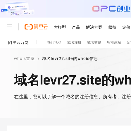
大模型
产品
解决方案
权益
定价
阿里云万网
热门活动
域名注册
域名交易
智能建站
定
大模型
产品
解决方案
权益
定价
云市场
伙伴
服务
了解阿里云
精选产品
精选解决方案
普惠上云
产品定价
精选商城
成为销售伙伴
售前咨询
为什么选择阿里云
千问AI平台
whois首页
>
域名levr27.site的whois信息
了解云产品的定价详情
大模型服务平台百炼
千问办公，解锁你的工作
普惠上云 官方力荐
分销伙伴
在线服务
网站建设
什么是云计算
大
大模型服务与应用平台
企业级Agent产品，直接
云服务器38元/年起，超
域名levr27.site的w
咨询伙伴
多端小程序
技术领先
云上成本管理
售后服务
轻量应用服务器
Agency Agents：拥
官方推荐返现计划
大模型
精选产品
精选解决方案
Salesforce 国际版订阅
稳定可靠
管理和优化成本
推荐新用户得奖励，单订单
销售伙伴合作计划
自助服务
友盟天域
安全合规
人工智能与机器学习
AI
文本生成
在这里，您可以了解一个域名的注册信息、所有者、注册
云数据库 RDS
HappyHorse 打造一
云工开物
无影生态合作计划
在线服务
观测云
分析师报告
高校专属算力普惠，学生认
计算
互联网应用开发
Qwen3.8-Max
HOT
Salesforce On Alibaba C
工单服务
智能体时代全能旗舰模型
Tuya 物联网平台阿里云
研究报告与白皮书
人工智能平台 PAI
快速拥有专属 OpenClaw
大模
Consulting Partner 合
大数据
容器
免费试用
短信专区
一站式AI开发、训练和推
蓝凌 OA
Qwen3.7-Plus
AI 大模型销售与服务生
现代化应用