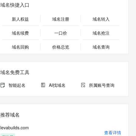
安全
畅自然，细节丰富
高表现力语音合成大模型，语音克隆听感自然
我要投诉
PolarDB
域名快捷入口
上云场景组合购
Milvus 弹性伸缩功能新增节
伴
漫剧创作，剧本、分镜、视频高效生成
100%兼容MySQL、PostgreSQL，兼容Oracle，支持集中和分布式
覆盖90%+业务场景，专享组合折扣价
点支持范围
2V
VPN
Fun-ASR
新人权益
域名注册
域名转入
文戏情感细腻自然，动作戏激烈拳拳到肉，实现更强表演能力
支持中英文自由切换，具备更强的噪声鲁棒性
ernetes 版 ACK
云聚AI 严选权益
AI 原生数据库服务发布
SSL 证书
，一键激活高效办公新体验
理容器应用的 K8s 服务
精选AI产品，从模型到应用全链提效
Agent 数据网关
域名续费
一口价
域名抢注
堡垒机
AI 用量加速计划
云原生数据库 PolarDB
应用
域名回购
价格总览
防火墙
域名查询
、识别商机，让客服更高效、服务更出色。
新老同享，达量后返
Agentic Database 发布
千问办公
主机安全
NEW
的智能体编程平台
一站式AI生产力平台
域名免费工具
AI 应用及服务市场
伶鹊
企业级人与Agent协作平台，接入和调度多个数字员工
智能客服平台，对话机器人、对话分析、智能外呼
智能起名
AI找域名
所属账号查询
AI 应用
大模型服务平台百炼 - 全妙
大模型
应用创作平台
多模态内容创作工具，已接入 DeepSeek
自然语言处理
推荐域名
数据标注
levabuilds.com
机器学习
查看详情