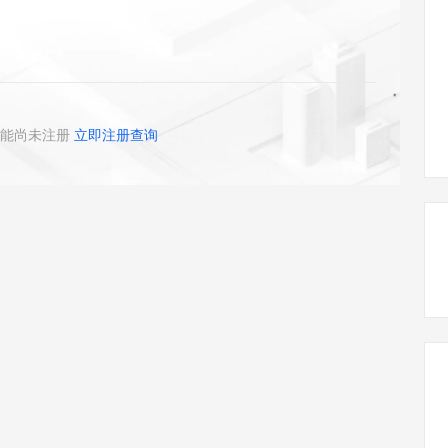
态智能体模型
旗舰 MoE 大模型，百万上下文与顶尖推理能力
图生视频，流
同享
万小智 AI 建站低至 15元/月
Qoder CN
AI 短剧/漫剧
云原生数据库 
快递物流查询
WordPress
成为服务伙
高校合作
点，立即开启云上创新
覆盖公网/内网、递归/权威、移动APP等全场景解析服务
送.CN域名，送备案服务码
基于千问大模型等，支持代码智能生成、研发智能问答
AI助力短剧
GLM-5.2
Wan2.7-T
Ubuntu
服务生态伙伴
视觉 Coding、空间感知、多模态思考等全面升级
1M上下文，专为长程任务能力而生
云工开物
企业应用
Works
Night Plan 支持 Qwen 3.8-Max
云原生大数据计算服务 MaxCompute
AI 办公
容器服务 Kub
NEW
Red Hat
30+ 款产品免费体验
Data Agent 驱动的一站式 Data+AI 开发治理平台
夜间 5 折，Qwen/Meoo/TokenPlan 客户专享
面向分析的企业级SaaS模式云数据仓库
AI智能应用
提供一站式管
科研合作
ERP
堂（旗舰版）
SUSE
能尚未注册
立即注册查询
智能客服
AI 应用构建
大模型原生
CRM
防护产品
2个月
自动承接线索
建站小程序
Qoder
大模型服务平台百炼-应用模版
OA 办公系统
HOT
NEW
面向真实软件
个人版上线、团队版降价；千问3.8-Max首发发尝鲜
丰富多元化的应用模版和解决方案
力提升
财税管理
模板建站
万有无界
大模型服务平台百炼-智能体
400电话
定制建站
的模型效果
灵活可视化地构建企业级 Agent
方案
广告营销
模板小程序
秒悟
人工智能平台 PAI
定制小程序
云端极速 AI 
新一代 AI 视频生成模型，深度适配广告营销等场景
AI Native 的算法工程平台，一站式完成建模、训练、推理服务部署
APP 开发
建站系统