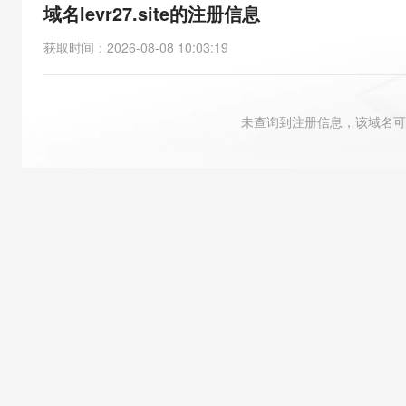
存储
天池大赛
能看、能想、能动手的多模
域名levr27.site的注册信息
云解析DNS
解决方案免费试用 新老
电子合同
最高领取价值200元试用
安全
网络与CDN
AI 算法大赛
Qwen3-VL-Plus
获取时间
：
2026-08-08 10:03:19
畅捷通
大数据开发治理平台 Data
AI 产品 免费试用
网络
安全
云开发大赛
Tableau 订阅
1亿+ 大模型 tokens 和 
可观测
入门学习赛
中间件
AI空中课堂在线直播课
未查询到注册信息，该域名可
云防火墙
140+云产品 免费试用
大模型服务
上云与迁云
云原生的云上边界网络安全
产品新客免费试用，最长1
数据库
生态解决方案
千问AI平台-Token Plan
企业出海
大模型ACA认证体验
大数据计算
助力企业全员 AI 认知与能
行业生态解决方案
政企业务
媒体服务
千问AI平台-模型体验
开发者生态解决方案
在线体验全尺寸、多种模态
企业服务与云通信
AI 开发和 AI 应用解决
Happy 系列大模型
域名与网站
终端用户计算
Serverless
大模型解决方案
开发工具