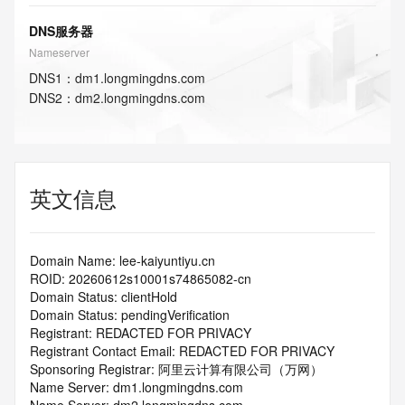
DNS服务器
Nameserver
DNS
1
：
dm1.longmingdns.com
DNS
2
：
dm2.longmingdns.com
英文信息
Domain Name: lee-kaiyuntiyu.cn
ROID: 20260612s10001s74865082-cn
Domain Status: clientHold
Domain Status: pendingVerification
Registrant: REDACTED FOR PRIVACY
Registrant Contact Email: REDACTED FOR PRIVACY
Sponsoring Registrar: 阿里云计算有限公司（万网）
Name Server: dm1.longmingdns.com