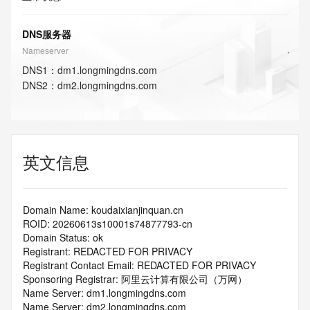
DNS服务器
Nameserver
DNS
1
：
dm1.longmingdns.com
DNS
2
：
dm2.longmingdns.com
英文信息
Domain Name: koudaixianjinquan.cn
ROID: 20260613s10001s74877793-cn
Domain Status: ok
Registrant: REDACTED FOR PRIVACY
Registrant Contact Email: REDACTED FOR PRIVACY
Sponsoring Registrar: 阿里云计算有限公司（万网）
Name Server: dm1.longmingdns.com
Name Server: dm2.longmingdns.com