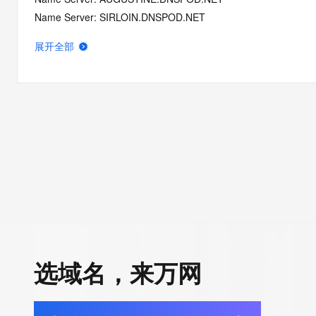
Name Server: SIRLOIN.DNSPOD.NET
DNSSEC: unsigned
展开全部
Registrar Abuse Contact Email: dnsabuse@tencent.com
Registrar Abuse Contact Phone: +86.4009100100
URL of the ICANN Whois Inaccuracy Complaint Form: https://ww
>>> Last update of WHOIS database: 2026-06-10T19:06:26.0
For more information on Whois status codes, please visit https:
>>> IMPORTANT INFORMATION ABOUT THE DEPLOYMENT OF 
https://www.centralnicregistry.com/support/information/rdap <<
The registration data available in this service is limited. Additio
data may be available at https://lookup.icann.org
选域名，来万网
The Whois and RDAP services are provided by CentralNic, and
information pertaining to Internet domain names registered by 