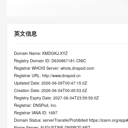
快速部署 Dify，高效搭建 
迁移与运维管理
10 分钟在聊天系统中增加
专有云
英文信息
Domain Name: KMDGKJ.XYZ
Registry Domain ID: D630867181-CNIC
Registrar WHOIS Server: whois.dnspod.com
Registrar URL: http://www.dnspod.cn
Updated Date: 2026-06-09T00:47:15.0Z
Creation Date: 2026-06-04T00:45:53.0Z
Registry Expiry Date: 2027-06-04T23:59:59.0Z
Registrar: DNSPod, Inc.
Registrar IANA ID: 1697
Domain Status: serverTransferProhibited https://icann.org/epp
Name Server: AUGUSTINE.DNSPOD.NET