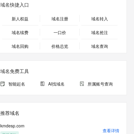
安全
畅自然，细节丰富
高表现力语音合成大模型，语音克隆听感自然
我要投诉
PolarDB
域名快捷入口
上云场景组合购
Milvus 弹性伸缩功能新增节
伴
漫剧创作，剧本、分镜、视频高效生成
100%兼容MySQL、PostgreSQL，兼容Oracle，支持集中和分布式
覆盖90%+业务场景，专享组合折扣价
点支持范围
2V
VPN
Fun-ASR
新人权益
域名注册
域名转入
文戏情感细腻自然，动作戏激烈拳拳到肉，实现更强表演能力
支持中英文自由切换，具备更强的噪声鲁棒性
ernetes 版 ACK
云聚AI 严选权益
AI 原生数据库服务发布
SSL 证书
，一键激活高效办公新体验
理容器应用的 K8s 服务
精选AI产品，从模型到应用全链提效
Agent 数据网关
域名续费
一口价
域名抢注
堡垒机
AI 用量加速计划
云原生数据库 PolarDB
应用
域名回购
价格总览
防火墙
域名查询
、识别商机，让客服更高效、服务更出色。
新老同享，达量后返
Agentic Database 发布
千问办公
主机安全
NEW
的智能体编程平台
一站式AI生产力平台
域名免费工具
AI 应用及服务市场
伶鹊
企业级人与Agent协作平台，接入和调度多个数字员工
智能客服平台，对话机器人、对话分析、智能外呼
智能起名
AI找域名
所属账号查询
AI 应用
大模型服务平台百炼 - 全妙
大模型
应用创作平台
多模态内容创作工具，已接入 DeepSeek
自然语言处理
推荐域名
数据标注
kmdesp.com
机器学习
查看详情