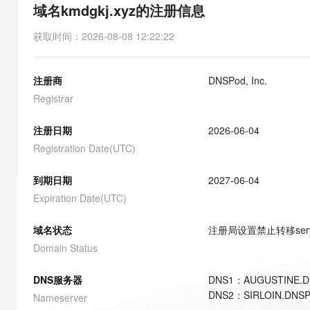
存储
天池大赛
能看、能想、能动手的多模
域名kmdgkj.xyz的注册信息
云解析DNS
解决方案免费试用 新老
电子合同
最高领取价值200元试用
安全
网络与CDN
AI 算法大赛
Qwen3-VL-Plus
获取时间
：
2026-08-08 12:22:22
畅捷通
大数据开发治理平台 Data
AI 产品 免费试用
网络
安全
云开发大赛
Tableau 订阅
1亿+ 大模型 tokens 和 
注册商
DNSPod, Inc.
可观测
入门学习赛
中间件
AI空中课堂在线直播课
云防火墙
140+云产品 免费试用
Registrar
大模型服务
上云与迁云
云原生的云上边界网络安全
产品新客免费试用，最长1
数据库
生态解决方案
注册日期
2026-06-04
千问AI平台-Token Plan
企业出海
大模型ACA认证体验
大数据计算
Registration Date(UTC)
助力企业全员 AI 认知与能
行业生态解决方案
政企业务
媒体服务
千问AI平台-模型体验
到期日期
2027-06-04
开发者生态解决方案
在线体验全尺寸、多种模态
Expiration Date(UTC)
企业服务与云通信
AI 开发和 AI 应用解决
Happy 系列大模型
域名与网站
域名状态
注册局设置禁止转移
ser
Domain Status
终端用户计算
DNS服务器
DNS
1
：
AUGUSTINE.
Serverless
大模型解决方案
DNS
2
：
SIRLOIN.DNS
Nameserver
开发工具