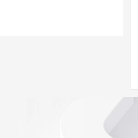
w.icann.org/wicf/
Z <<<
//icann.org/epp
RDAP: please visit
<
nal
 contain
our