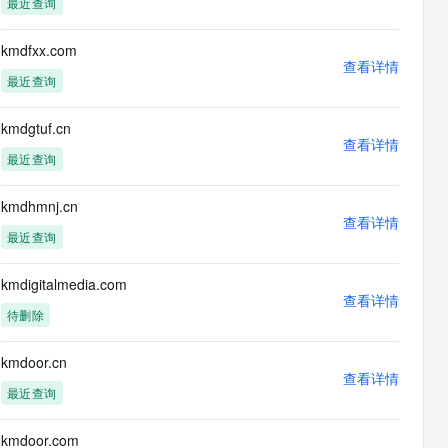
最近查询
息提取
与 AI 智能体进行实时音视频通话
从文本、图片、视频中提取结构化的属性信息
构建支持视频理解的 AI 音视频实时通话应用
kmdfxx.com
查看详情
t.diy 一步搞定创意建站
构建大模型应用的安全防护体系
最近查询
通过自然语言交互简化开发流程,全栈开发支持
通过阿里云安全产品对 AI 应用进行安全防护
kmdgtuf.cn
查看详情
最近查询
kmdhmnj.cn
查看详情
最近查询
kmdigitalmedia.com
查看详情
待删除
kmdoor.cn
查看详情
最近查询
kmdoor.com