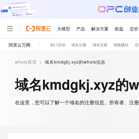
大模型
产品
解决方案
权益
定价
阿里云万网
热门活动
域名注册
域名交易
智能建站
定
大模型
产品
解决方案
权益
定价
云市场
伙伴
服务
了解阿里云
精选产品
精选解决方案
普惠上云
产品定价
精选商城
成为销售伙伴
售前咨询
为什么选择阿里云
千问AI平台
whois首页
>
域名kmdgkj.xyz的whois信息
了解云产品的定价详情
大模型服务平台百炼
千问办公，解锁你的工作
普惠上云 官方力荐
分销伙伴
在线服务
网站建设
什么是云计算
大
大模型服务与应用平台
企业级Agent产品，直接
云服务器38元/年起，超
域名kmdgkj.xyz的
咨询伙伴
多端小程序
技术领先
云上成本管理
售后服务
轻量应用服务器
Agency Agents：拥
官方推荐返现计划
大模型
精选产品
精选解决方案
Salesforce 国际版订阅
稳定可靠
管理和优化成本
推荐新用户得奖励，单订单
销售伙伴合作计划
自助服务
友盟天域
安全合规
人工智能与机器学习
AI
文本生成
在这里，您可以了解一个域名的注册信息、所有者、注册
云数据库 RDS
HappyHorse 打造一
云工开物
无影生态合作计划
在线服务
观测云
分析师报告
高校专属算力普惠，学生认
计算
互联网应用开发
Qwen3.8-Max
HOT
Salesforce On Alibaba C
工单服务
智能体时代全能旗舰模型
Tuya 物联网平台阿里云
研究报告与白皮书
人工智能平台 PAI
快速拥有专属 OpenClaw
大模
Consulting Partner 合
大数据
容器
免费试用
短信专区
一站式AI开发、训练和推
蓝凌 OA
Qwen3.7-Plus
AI 大模型销售与服务生
现代化应用