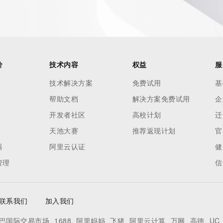
o use any
ning
data in
c processes
ored and
价
技术内容
权益
服
manently
技术解决方案
免费试用
基
cregistry.com)
帮助文档
解决方案免费试用
企
re
开发者社区
高校计划
迁
uidance.
天池大赛
推荐返现计划
官
器
阿里云认证
健
管理
信
联系我们
加入我们
巴国际交易市场
1688
阿里妈妈
飞猪
阿里云计算
万网
高德
UC