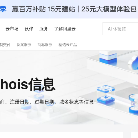
云市场
伙伴
服务
了解阿里云
制交付
备案服务
商标服务
精选云产品
AI 特惠
数据与 API
成为产品伙伴
企业增值服务
最佳实践
价格计算器
AI 场景体
基础软件
产品伙伴合
阿里云认证
市场活动
配置报价
大模型
自助选配和估算价格
新方式
睿译宝，AI翻译排版一步到位
智启 AI 普惠权益
产品生态集成认证中心
企业支持计划
云上春晚
域名与网站
千问官方 MaaS 平台，为开发者和 Agent 而生，新用户赠送 1 亿 + tokens 额度
Qwen Aud
AI Coding
阿里云Maa
2026 阿里云
云服务器 E
为企业打
数据集
Windows
大模型认证
模型
NEW
NEW
交付可用成果
值低价云产品抢先购
上传文档即自动完成翻译和格式还原
至高享 1亿+免费 tokens，加速 Al 应用落地
提供智能易用的域名与建站服务
智能编程，一键
安全可靠、
whois信息
产品生态伙伴
专家技术服务
云上奥运之旅
弹性计算合作
阿里云中企出
手机三要素
宝塔 Linux
全部认证
价格优势
有专属领域专家
GLM-5.2：长任务时代开源旗舰模型
阿里云 OPC 创新助力计划
千问大模型
即刻拥有 DeepS
AI 电商营销
对象存储 O
大模型
产品生态伙伴工作台
企业增值服务台
云栖战略参考
云存储合作计
云栖大会
身份实名认证
CentOS
训练营
推动算力普惠，释放技术红利
最高返9万
多领域专家智能体,一键组建 AI 虚拟交付团队
快速构建应用程序和网站，即刻迈出上云第一步
至高百万元 Token 补贴，加速一人公司成长
多元化、高性能、安全可靠的大模型服务
真正可用的 1M 上下文,一次完成代码全链路开发
轻松解锁专属 Dee
从图文生成到
云上的中国
数据库合作计
活动全景
短信
Docker
图片和
商、注册日期、过期日期、域名状态等信息
站式影视创作平台
Hermes Agent，打造自进化智能体
Token Plan 模型订阅计划
数字证书管理服务（原SSL证书）
5 分钟轻松部署
AI 广告创作
无影云电脑
企业成长
NEW
信息公告
看见新力量
云网络合作计
OCR 文字识别
JAVA
证享300元代金券
可视化编排打通从文字构思到成片全链路闭环
全托管，含MySQL、PostgreSQL、SQL Server、MariaDB多引擎
自主进化，持久记忆，越用越聪明
Qwen3.8-Max 首发尝鲜，限时加量 10 倍，夜间低至2折
实现全站HTTPS，呈现可信的WEB访问
图文、视频一
随时随地安
Kimi-K3
HappyHors
NEW
魔搭 Mode
loud
服务实践
官网公告
Kimi 最新旗舰模型，长程编程与推理利器
让文字生成流
金融模力时刻
Salesforce O
版
发票查验
全能环境
Claude Code + GStack 打造工程团队
千问办公，限时限量积分加倍
Qoder
低代码高效构
AI 建站
短信服务
型
NEW
作计划
计划
创新中心
魔搭 ModelSc
健康状态
理服务
让AI从“聊天伙伴”进化为能干活的“数字员工”
安装技能 GStack，拥有专属 AI 工程团队
你的AI工作搭子，覆盖日常办公高频场景
面向真实软件的智能体编程平台
0 代码专业建
客户案例
天气预报查询
操作系统
Deepseek-v4-pro
HappyHors
态合作计划