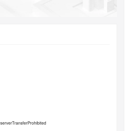
AI 应用
10分钟微调：让0.6B模型媲美235B模
多模态数据信
型
依托云原生高可用架构,实现Dify私有化部署
用1%尺寸在特定领域达到大模型90%以上效果
一个 AI 助手
超强辅助，Bol
即刻拥有 DeepSeek-R1 满血版
在企业官网、通讯软件中为客户提供 AI 客服
多种方案随心选，轻松解锁专属 DeepSeek
#serverTransferProhibited