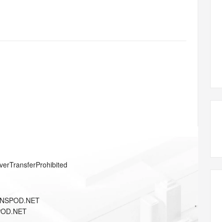
态智能体模型
旗舰 MoE 大模型，百万上下文与顶尖推理能力
图生视频，流
同享
万小智 AI 建站低至 15元/月
Qoder CN
AI 短剧/漫剧
云原生数据库 
快递物流查询
WordPress
成为服务伙
高校合作
点，立即开启云上创新
覆盖公网/内网、递归/权威、移动APP等全场景解析服务
送.CN域名，送备案服务码
基于千问大模型等，支持代码智能生成、研发智能问答
AI助力短剧
GLM-5.2
Wan2.7-T
Ubuntu
服务生态伙伴
视觉 Coding、空间感知、多模态思考等全面升级
1M上下文，专为长程任务能力而生
云工开物
企业应用
Works
Night Plan 支持 Qwen 3.8-Max
云原生大数据计算服务 MaxCompute
AI 办公
容器服务 Kub
NEW
Red Hat
30+ 款产品免费体验
Data Agent 驱动的一站式 Data+AI 开发治理平台
夜间 5 折，Qwen/Meoo/TokenPlan 客户专享
面向分析的企业级SaaS模式云数据仓库
AI智能应用
提供一站式管
科研合作
ERP
堂（旗舰版）
SUSE
智能客服
AI 应用构建
大模型原生
CRM
防护产品
2个月
自动承接线索
建站小程序
Qoder
大模型服务平台百炼-应用模版
OA 办公系统
HOT
NEW
面向真实软件
个人版上线、团队版降价；千问3.8-Max首发发尝鲜
丰富多元化的应用模版和解决方案
力提升
财税管理
模板建站
万有无界
大模型服务平台百炼-智能体
400电话
定制建站
的模型效果
灵活可视化地构建企业级 Agent
方案
广告营销
模板小程序
秒悟
人工智能平台 PAI
verTransferProhibited
定制小程序
云端极速 AI 
新一代 AI 视频生成模型，深度适配广告营销等场景
AI Native 的算法工程平台，一站式完成建模、训练、推理服务部署
APP 开发
DNSPOD.NET
建站系统
POD.NET