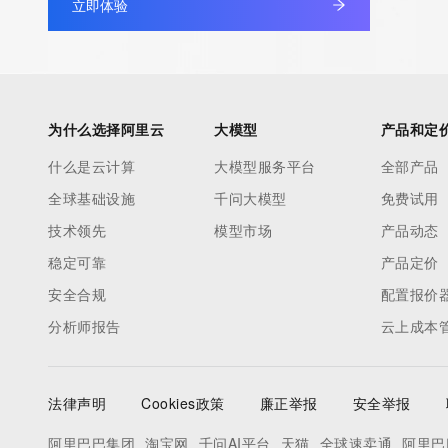
立即体验
our customers. By using this service you are agreeing (1) not t
information presented here for any purpose other than determi
ownership of domain names, (2) not to store or reproduce this 
any way, (3) not to use any high-volume, automated, electroni
to obtain data from this service. Abuse of this service is monit
为什么选择阿里云
大模型
产品和定
actions in contravention of these terms will result in being per
什么是云计算
大模型服务平台
全部产品
blacklisted. All data is (c) CentralNic Ltd (https://www.centralni
全球基础设施
千问大模型
免费试用
Access to the Whois and RDAP services is rate limited. For mo
技术领先
模型市场
产品动态
information, visit https://centralnicregistry.com/policies/whois-g
稳定可靠
产品定价
安全合规
配置报价
分析师报告
云上成本
法律声明
Cookies政策
廉正举报
安全举报
阿里巴巴集团
淘宝网
千问AI平台
天猫
全球速卖通
阿里巴