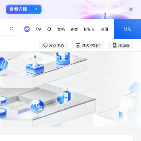
文档
备案
控制台
注册
登录
权益中心
域名控制台
移动端
验
作计划
器
AI 活动
专业服务
服务伙伴合作计划
开发者社区
加入我们
产品动态
服务平台百炼
阿里云 OPC 创新助力计划
一站式生成采购清单，支持单品或批量购买
io：打造专属 AI 语音助手
S产品伙伴计划（繁花）
峰会
CS
造的大模型服务与应用开发平台
一句话生成原生可编辑精美 PPT 文稿
AI 生产力先锋
Al MaaS 服务伙伴赋能合作
域名
博文
Careers
至高可申请百万元
Qwen3.8-Max 模型上线
开启高性价比 AI 编程新体验
弹性可伸缩的云计算服务
Qwen-Audio-3.0-Realtime 端到端实时语音角色扮演
输入一句话想法, 轻松生成专业的 PPT
先锋实践拓展 AI 生产力的边界
Token 补贴，五大权
计划
海大会
伙伴信用分合作计划
商标
问答
社会招聘
益加速 OPC 成功
eek-V4-Pro
SS
一键部署幻兽帕鲁游戏服务器
飞天发布时刻
HOT
Open Search 向量检索版支
划
备案
电子书
校园招聘
pSeek-V4-Pro
视频创作，一键激活电商全链路生产力
稳定、安全、高性价比、高性能的云存储服务
一键购买专属联机服务器，轻松开启游戏
所见，即是所愿
持视频检索 Pipeline 功能
更多支持
划
公司注册
镜像站
视频生成
语音识别与合成
专属 QwenPaw
漫剧工坊：一站式动画创作平台
AI 实训营
HOT
应用身份服务 (IDaaS)
合作伙伴培训与认证
划
上云迁移
站生成，高效打造优质广告素材
全接入的云上超级电脑
从聊天伙伴进化为能主动干活的本地数字员工
快速生产连贯的高质量长漫剧
从基础到进阶，Agent 创客手把手教你
OpenClaw 管理能力上线
e-1.1-T2V
Qwen3-TTS-Flash
lScope
我要反馈
查询合作伙伴
畅细腻的高质量视频
离线语音合成大模型，多语言方言自适应，低延迟高稳定
n Alibaba Cloud ISV 合作
代维服务
建企业门户网站
10 分钟搭建微信、支付宝小程序
MaxCompute MaxFrame 提
创新加速
ope
登录合作伙伴管理后台
我要建议
站，无忧落地极速上线
以可视化方式快速构建移动和 PC 门户网站
国内短信简单易用，安全可靠，秒级触达，全球覆盖200+国家和地区。
高效部署网站，快速应用到小程序
供自动弹性内存功能
e-1.1-I2V
Cosyvoice-V3-Flash