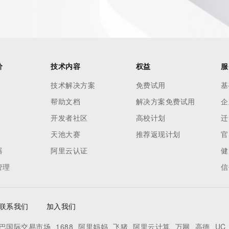
价
技术内容
权益
服
技术解决方案
免费试用
基
帮助文档
解决方案免费试用
企
开发者社区
高校计划
迁
天池大赛
推荐返现计划
官
器
阿里云认证
健
管理
信
联系我们
加入我们
巴国际交易市场
1688
阿里妈妈
飞猪
阿里云计算
万网
高德
UC