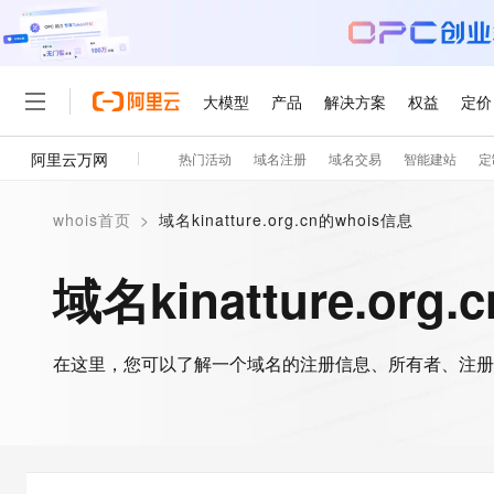
大模型
产品
解决方案
权益
定价
阿里云万网
热门活动
域名注册
域名交易
智能建站
定
大模型
产品
解决方案
权益
定价
云市场
伙伴
服务
了解阿里云
精选产品
精选解决方案
普惠上云
产品定价
精选商城
成为销售伙伴
售前咨询
为什么选择阿里云
千问AI平台
whois首页
>
域名kinatture.org.cn的whois信息
了解云产品的定价详情
大模型服务平台百炼
千问办公，解锁你的工作
普惠上云 官方力荐
分销伙伴
在线服务
网站建设
什么是云计算
大
大模型服务与应用平台
企业级Agent产品，直接
云服务器38元/年起，超
域名kinatture.org
咨询伙伴
多端小程序
技术领先
云上成本管理
售后服务
轻量应用服务器
Agency Agents：拥
官方推荐返现计划
大模型
精选产品
精选解决方案
Salesforce 国际版订阅
稳定可靠
管理和优化成本
推荐新用户得奖励，单订单
销售伙伴合作计划
自助服务
友盟天域
安全合规
人工智能与机器学习
AI
文本生成
在这里，您可以了解一个域名的注册信息、所有者、注册
云数据库 RDS
HappyHorse 打造一
云工开物
无影生态合作计划
在线服务
观测云
分析师报告
高校专属算力普惠，学生认
计算
互联网应用开发
Qwen3.8-Max
HOT
Salesforce On Alibaba C
工单服务
智能体时代全能旗舰模型
Tuya 物联网平台阿里云
研究报告与白皮书
人工智能平台 PAI
快速拥有专属 OpenClaw
大模
Consulting Partner 合
大数据
容器
免费试用
短信专区
一站式AI开发、训练和推
蓝凌 OA
Qwen3.7-Plus
AI 大模型销售与服务生
现代化应用