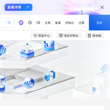
文档
备案
控制台
注册
登录
权益中心
域名控制台
移动端
验
作计划
器
AI 活动
专业服务
服务伙伴合作计划
开发者社区
加入我们
产品动态
服务平台百炼
阿里云 OPC 创新助力计划
一站式生成采购清单，支持单品或批量购买
io：打造专属 AI 语音助手
S产品伙伴计划（繁花）
峰会
CS
造的大模型服务与应用开发平台
一句话生成原生可编辑精美 PPT 文稿
AI 生产力先锋
Al MaaS 服务伙伴赋能合作
域名
博文
Careers
至高可申请百万元
Qwen3.8-Max 模型上线
开启高性价比 AI 编程新体验
弹性可伸缩的云计算服务
Qwen-Audio-3.0-Realtime 端到端实时语音角色扮演
输入一句话想法, 轻松生成专业的 PPT
先锋实践拓展 AI 生产力的边界
Token 补贴，五大权
计划
海大会
伙伴信用分合作计划
商标
问答
社会招聘
益加速 OPC 成功
eek-V4-Pro
SS
一键部署幻兽帕鲁游戏服务器
飞天发布时刻
HOT
Open Search 向量检索版支
划
备案
电子书
校园招聘
pSeek-V4-Pro
视频创作，一键激活电商全链路生产力
稳定、安全、高性价比、高性能的云存储服务
一键购买专属联机服务器，轻松开启游戏
所见，即是所愿
持视频检索 Pipeline 功能
更多支持
划
公司注册
镜像站
视频生成
语音识别与合成
专属 QwenPaw
漫剧工坊：一站式动画创作平台
AI 实训营
HOT
应用身份服务 (IDaaS)
合作伙伴培训与认证
划
上云迁移
站生成，高效打造优质广告素材
全接入的云上超级电脑
从聊天伙伴进化为能主动干活的本地数字员工
快速生产连贯的高质量长漫剧
从基础到进阶，Agent 创客手把手教你
OpenClaw 管理能力上线
e-1.1-T2V
Qwen3-TTS-Flash
lScope
我要反馈
查询合作伙伴
畅细腻的高质量视频
离线语音合成大模型，多语言方言自适应，低延迟高稳定
n Alibaba Cloud ISV 合作
代维服务
建企业门户网站
10 分钟搭建微信、支付宝小程序
MaxCompute MaxFrame 提
创新加速
ope
登录合作伙伴管理后台
我要建议
站，无忧落地极速上线
以可视化方式快速构建移动和 PC 门户网站
国内短信简单易用，安全可靠，秒级触达，全球覆盖200+国家和地区。
高效部署网站，快速应用到小程序
供自动弹性内存功能
e-1.1-I2V
Cosyvoice-V3-Flash