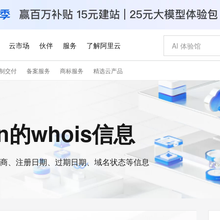
云市场
伙伴
服务
了解阿里云
制交付
备案服务
商标服务
精选云产品
AI 特惠
数据与 API
成为产品伙伴
企业增值服务
最佳实践
价格计算器
AI 场景体
基础软件
产品伙伴合
阿里云认证
市场活动
配置报价
大模型
自助选配和估算价格
新方式
睿译宝，AI翻译排版一步到位
智启 AI 普惠权益
产品生态集成认证中心
企业支持计划
云上春晚
域名与网站
千问官方 MaaS 平台，为开发者和 Agent 而生，新用户赠送 1 亿 + tokens 额度
Qwen Aud
AI Coding
阿里云Maa
2026 阿里云
云服务器 E
为企业打
数据集
Windows
大模型认证
模型
NEW
NEW
交付可用成果
值低价云产品抢先购
上传文档即自动完成翻译和格式还原
至高享 1亿+免费 tokens，加速 Al 应用落地
提供智能易用的域名与建站服务
智能编程，一键
安全可靠、
.cn的whois信息
产品生态伙伴
专家技术服务
云上奥运之旅
弹性计算合作
阿里云中企出
手机三要素
宝塔 Linux
全部认证
价格优势
有专属领域专家
GLM-5.2：长任务时代开源旗舰模型
阿里云 OPC 创新助力计划
千问大模型
即刻拥有 DeepS
AI 电商营销
对象存储 O
大模型
产品生态伙伴工作台
企业增值服务台
云栖战略参考
云存储合作计
云栖大会
身份实名认证
CentOS
训练营
推动算力普惠，释放技术红利
最高返9万
多领域专家智能体,一键组建 AI 虚拟交付团队
快速构建应用程序和网站，即刻迈出上云第一步
至高百万元 Token 补贴，加速一人公司成长
多元化、高性能、安全可靠的大模型服务
真正可用的 1M 上下文,一次完成代码全链路开发
轻松解锁专属 Dee
从图文生成到
云上的中国
数据库合作计
活动全景
短信
Docker
图片和
商、注册日期、过期日期、域名状态等信息
站式影视创作平台
Hermes Agent，打造自进化智能体
Token Plan 模型订阅计划
数字证书管理服务（原SSL证书）
5 分钟轻松部署
AI 广告创作
无影云电脑
企业成长
NEW
信息公告
看见新力量
云网络合作计
OCR 文字识别
JAVA
证享300元代金券
可视化编排打通从文字构思到成片全链路闭环
全托管，含MySQL、PostgreSQL、SQL Server、MariaDB多引擎
自主进化，持久记忆，越用越聪明
Qwen3.8-Max 首发尝鲜，限时加量 10 倍，夜间低至2折
实现全站HTTPS，呈现可信的WEB访问
图文、视频一
随时随地安
Kimi-K3
HappyHors
NEW
魔搭 Mode
loud
服务实践
官网公告
Kimi 最新旗舰模型，长程编程与推理利器
让文字生成流
金融模力时刻
Salesforce O
版
发票查验
全能环境
Claude Code + GStack 打造工程团队
千问办公，限时限量积分加倍
Qoder
低代码高效构
AI 建站
短信服务
型
NEW
作计划
计划
创新中心
魔搭 ModelSc
健康状态
理服务
让AI从“聊天伙伴”进化为能干活的“数字员工”
安装技能 GStack，拥有专属 AI 工程团队
你的AI工作搭子，覆盖日常办公高频场景
面向真实软件的智能体编程平台
0 代码专业建
客户案例
天气预报查询
操作系统
Deepseek-v4-pro
HappyHors
态合作计划