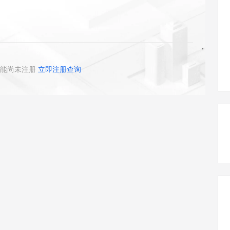
态智能体模型
旗舰 MoE 大模型，百万上下文与顶尖推理能力
图生视频，流
同享
万小智 AI 建站低至 15元/月
Qoder CN
AI 短剧/漫剧
云原生数据库 
快递物流查询
WordPress
成为服务伙
高校合作
点，立即开启云上创新
覆盖公网/内网、递归/权威、移动APP等全场景解析服务
送.CN域名，送备案服务码
基于千问大模型等，支持代码智能生成、研发智能问答
AI助力短剧
GLM-5.2
Wan2.7-T
Ubuntu
服务生态伙伴
视觉 Coding、空间感知、多模态思考等全面升级
1M上下文，专为长程任务能力而生
云工开物
企业应用
Works
Night Plan 支持 Qwen 3.8-Max
云原生大数据计算服务 MaxCompute
AI 办公
容器服务 Kub
NEW
Red Hat
30+ 款产品免费体验
Data Agent 驱动的一站式 Data+AI 开发治理平台
夜间 5 折，Qwen/Meoo/TokenPlan 客户专享
面向分析的企业级SaaS模式云数据仓库
AI智能应用
提供一站式管
科研合作
ERP
堂（旗舰版）
SUSE
能尚未注册
立即注册查询
智能客服
AI 应用构建
大模型原生
CRM
防护产品
2个月
自动承接线索
建站小程序
Qoder
大模型服务平台百炼-应用模版
OA 办公系统
HOT
NEW
面向真实软件
个人版上线、团队版降价；千问3.8-Max首发发尝鲜
丰富多元化的应用模版和解决方案
力提升
财税管理
模板建站
万有无界
大模型服务平台百炼-智能体
400电话
定制建站
的模型效果
灵活可视化地构建企业级 Agent
方案
广告营销
模板小程序
秒悟
人工智能平台 PAI
定制小程序
云端极速 AI 
新一代 AI 视频生成模型，深度适配广告营销等场景
AI Native 的算法工程平台，一站式完成建模、训练、推理服务部署
APP 开发
建站系统