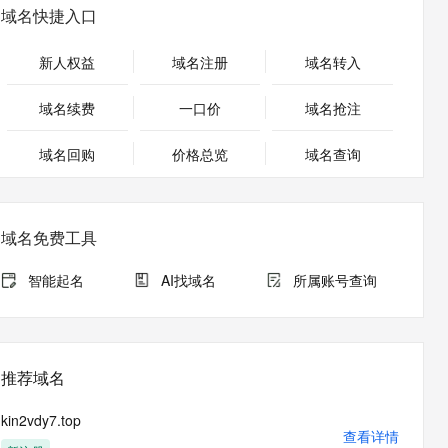
安全
畅自然，细节丰富
高表现力语音合成大模型，语音克隆听感自然
我要投诉
PolarDB
域名快捷入口
上云场景组合购
Milvus 弹性伸缩功能新增节
伴
漫剧创作，剧本、分镜、视频高效生成
100%兼容MySQL、PostgreSQL，兼容Oracle，支持集中和分布式
覆盖90%+业务场景，专享组合折扣价
点支持范围
2V
VPN
Fun-ASR
新人权益
域名注册
域名转入
文戏情感细腻自然，动作戏激烈拳拳到肉，实现更强表演能力
支持中英文自由切换，具备更强的噪声鲁棒性
ernetes 版 ACK
云聚AI 严选权益
AI 原生数据库服务发布
SSL 证书
，一键激活高效办公新体验
理容器应用的 K8s 服务
精选AI产品，从模型到应用全链提效
Agent 数据网关
域名续费
一口价
域名抢注
堡垒机
AI 用量加速计划
云原生数据库 PolarDB
应用
域名回购
价格总览
防火墙
域名查询
、识别商机，让客服更高效、服务更出色。
新老同享，达量后返
Agentic Database 发布
千问办公
主机安全
NEW
的智能体编程平台
一站式AI生产力平台
域名免费工具
AI 应用及服务市场
伶鹊
企业级人与Agent协作平台，接入和调度多个数字员工
智能客服平台，对话机器人、对话分析、智能外呼
智能起名
AI找域名
所属账号查询
AI 应用
大模型服务平台百炼 - 全妙
大模型
应用创作平台
多模态内容创作工具，已接入 DeepSeek
自然语言处理
推荐域名
数据标注
kin2vdy7.top
机器学习
查看详情