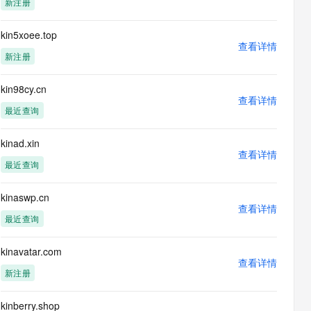
新注册
息提取
与 AI 智能体进行实时音视频通话
从文本、图片、视频中提取结构化的属性信息
构建支持视频理解的 AI 音视频实时通话应用
kin5xoee.top
查看详情
t.diy 一步搞定创意建站
构建大模型应用的安全防护体系
新注册
通过自然语言交互简化开发流程,全栈开发支持
通过阿里云安全产品对 AI 应用进行安全防护
kin98cy.cn
查看详情
最近查询
kinad.xin
查看详情
最近查询
kinaswp.cn
查看详情
最近查询
kinavatar.com
查看详情
新注册
kinberry.shop