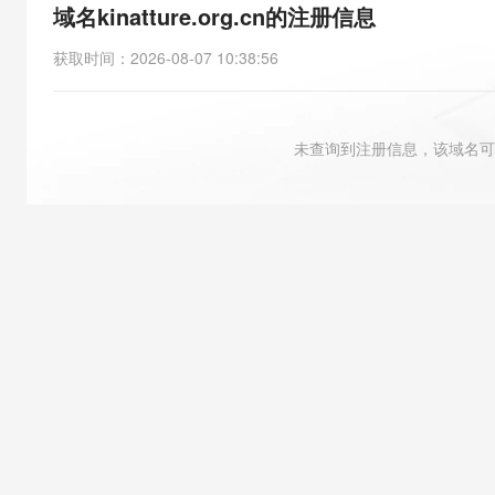
存储
天池大赛
能看、能想、能动手的多模
域名kinatture.org.cn的注册信息
云解析DNS
解决方案免费试用 新老
电子合同
最高领取价值200元试用
安全
网络与CDN
AI 算法大赛
Qwen3-VL-Plus
获取时间
：
2026-08-07 10:38:56
畅捷通
大数据开发治理平台 Data
AI 产品 免费试用
网络
安全
云开发大赛
Tableau 订阅
1亿+ 大模型 tokens 和 
可观测
入门学习赛
中间件
AI空中课堂在线直播课
未查询到注册信息，该域名可
云防火墙
140+云产品 免费试用
大模型服务
上云与迁云
云原生的云上边界网络安全
产品新客免费试用，最长1
数据库
生态解决方案
千问AI平台-Token Plan
企业出海
大模型ACA认证体验
大数据计算
助力企业全员 AI 认知与能
行业生态解决方案
政企业务
媒体服务
千问AI平台-模型体验
开发者生态解决方案
在线体验全尺寸、多种模态
企业服务与云通信
AI 开发和 AI 应用解决
Happy 系列大模型
域名与网站
终端用户计算
Serverless
大模型解决方案
开发工具