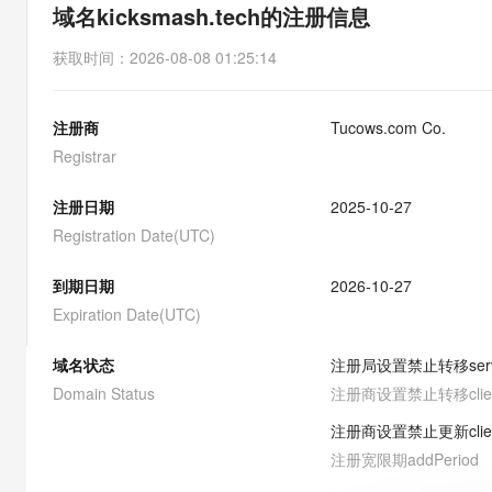
存储
天池大赛
能看、能想、能动手的多模
域名kicksmash.tech的注册信息
云解析DNS
解决方案免费试用 新老
电子合同
最高领取价值200元试用
安全
网络与CDN
AI 算法大赛
Qwen3-VL-Plus
获取时间
：
2026-08-08 01:25:14
畅捷通
大数据开发治理平台 Data
AI 产品 免费试用
网络
安全
云开发大赛
Tableau 订阅
1亿+ 大模型 tokens 和 
注册商
Tucows.com Co.
可观测
入门学习赛
中间件
AI空中课堂在线直播课
云防火墙
140+云产品 免费试用
Registrar
大模型服务
上云与迁云
云原生的云上边界网络安全
产品新客免费试用，最长1
数据库
生态解决方案
注册日期
2025-10-27
千问AI平台-Token Plan
企业出海
大模型ACA认证体验
大数据计算
Registration Date(UTC)
助力企业全员 AI 认知与能
行业生态解决方案
政企业务
媒体服务
千问AI平台-模型体验
到期日期
2026-10-27
开发者生态解决方案
在线体验全尺寸、多种模态
Expiration Date(UTC)
企业服务与云通信
AI 开发和 AI 应用解决
Happy 系列大模型
域名与网站
域名状态
注册局设置禁止转移
ser
Domain Status
注册商设置禁止转移
cli
终端用户计算
注册商设置禁止更新
cli
Serverless
大模型解决方案
注册宽限期
addPeriod
开发工具