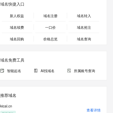
安全
畅自然，细节丰富
高表现力语音合成大模型，语音克隆听感自然
我要投诉
PolarDB
域名快捷入口
上云场景组合购
Milvus 弹性伸缩功能新增节
伴
漫剧创作，剧本、分镜、视频高效生成
100%兼容MySQL、PostgreSQL，兼容Oracle，支持集中和分布式
覆盖90%+业务场景，专享组合折扣价
点支持范围
2V
VPN
Fun-ASR
新人权益
域名注册
域名转入
文戏情感细腻自然，动作戏激烈拳拳到肉，实现更强表演能力
支持中英文自由切换，具备更强的噪声鲁棒性
ernetes 版 ACK
云聚AI 严选权益
AI 原生数据库服务发布
SSL 证书
，一键激活高效办公新体验
理容器应用的 K8s 服务
精选AI产品，从模型到应用全链提效
Agent 数据网关
域名续费
一口价
域名抢注
堡垒机
AI 用量加速计划
云原生数据库 PolarDB
应用
域名回购
价格总览
防火墙
域名查询
、识别商机，让客服更高效、服务更出色。
新老同享，达量后返
Agentic Database 发布
千问办公
主机安全
NEW
的智能体编程平台
一站式AI生产力平台
域名免费工具
AI 应用及服务市场
伶鹊
企业级人与Agent协作平台，接入和调度多个数字员工
智能客服平台，对话机器人、对话分析、智能外呼
智能起名
AI找域名
所属账号查询
AI 应用
大模型服务平台百炼 - 全妙
大模型
应用创作平台
多模态内容创作工具，已接入 DeepSeek
自然语言处理
推荐域名
数据标注
kical.cn
机器学习
查看详情