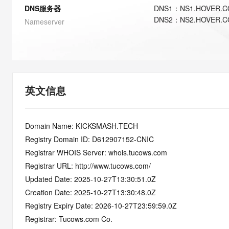
快速部署 Dify，高效搭建 
DNS服务器
DNS
1
：
NS1.HOVER.
DNS
2
：
NS2.HOVER.
迁移与运维管理
Nameserver
10 分钟在聊天系统中增加
专有云
英文信息
Domain Name: KICKSMASH.TECH
Registry Domain ID: D612907152-CNIC
Registrar WHOIS Server: whois.tucows.com
Registrar URL: http://www.tucows.com/
Updated Date: 2025-10-27T13:30:51.0Z
Creation Date: 2025-10-27T13:30:48.0Z
Registry Expiry Date: 2026-10-27T23:59:59.0Z
Registrar: Tucows.com Co.