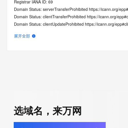
Registrar IANA ID: 69
Domain Status: serverTransferProhibited https://icann.org/epp
Domain Status: clientTransferProhibited https://icann.org/epp#c
Domain Status: clientUpdateProhibited https://icann.org/epp#c
Domain Status: addPeriod https://icann.org/epp#addPeriod
展开全部
Name Server: NS1.HOVER.COM
Name Server: NS2.HOVER.COM
DNSSEC: unsigned
Registrar Abuse Contact Email: domainabuse@tucows.com
Registrar Abuse Contact Phone: +1.4165350123
URL of the ICANN Whois Inaccuracy Complaint Form: https://ww
>>> Last update of WHOIS database: 2025-10-29T06:09:27.0
For more information on Whois status codes, please visit https:
选域名，来万网
>>> IMPORTANT INFORMATION ABOUT THE DEPLOYMENT OF 
https://www.centralnicregistry.com/support/information/rdap <<