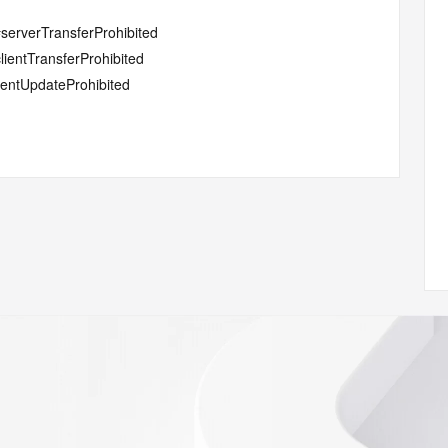
#serverTransferProhibited
lientTransferProhibited
lientUpdateProhibited
w.icann.org/wicf/
Z <<<
//icann.org/epp
RDAP: please visit
<