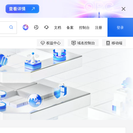
文档
备案
控制台
注册
登录
权益中心
域名控制台
移动端
验
作计划
器
AI 活动
专业服务
服务伙伴合作计划
开发者社区
加入我们
产品动态
服务平台百炼
阿里云 OPC 创新助力计划
一站式生成采购清单，支持单品或批量购买
io：打造专属 AI 语音助手
S产品伙伴计划（繁花）
峰会
CS
造的大模型服务与应用开发平台
一句话生成原生可编辑精美 PPT 文稿
AI 生产力先锋
Al MaaS 服务伙伴赋能合作
域名
博文
Careers
至高可申请百万元
Qwen3.8-Max 模型上线
开启高性价比 AI 编程新体验
弹性可伸缩的云计算服务
Qwen-Audio-3.0-Realtime 端到端实时语音角色扮演
输入一句话想法, 轻松生成专业的 PPT
先锋实践拓展 AI 生产力的边界
Token 补贴，五大权
计划
海大会
伙伴信用分合作计划
商标
问答
社会招聘
益加速 OPC 成功
eek-V4-Pro
SS
一键部署幻兽帕鲁游戏服务器
飞天发布时刻
HOT
Open Search 向量检索版支
划
备案
电子书
校园招聘
pSeek-V4-Pro
视频创作，一键激活电商全链路生产力
稳定、安全、高性价比、高性能的云存储服务
一键购买专属联机服务器，轻松开启游戏
所见，即是所愿
持视频检索 Pipeline 功能
更多支持
划
公司注册
镜像站
视频生成
语音识别与合成
专属 QwenPaw
漫剧工坊：一站式动画创作平台
AI 实训营
HOT
应用身份服务 (IDaaS)
合作伙伴培训与认证
划
上云迁移
站生成，高效打造优质广告素材
全接入的云上超级电脑
从聊天伙伴进化为能主动干活的本地数字员工
快速生产连贯的高质量长漫剧
从基础到进阶，Agent 创客手把手教你
OpenClaw 管理能力上线
e-1.1-T2V
Qwen3-TTS-Flash
lScope
我要反馈
查询合作伙伴
畅细腻的高质量视频
离线语音合成大模型，多语言方言自适应，低延迟高稳定
n Alibaba Cloud ISV 合作
代维服务
建企业门户网站
10 分钟搭建微信、支付宝小程序
MaxCompute MaxFrame 提
创新加速
ope
登录合作伙伴管理后台
我要建议
站，无忧落地极速上线
以可视化方式快速构建移动和 PC 门户网站
国内短信简单易用，安全可靠，秒级触达，全球覆盖200+国家和地区。
高效部署网站，快速应用到小程序
供自动弹性内存功能
e-1.1-I2V
Cosyvoice-V3-Flash