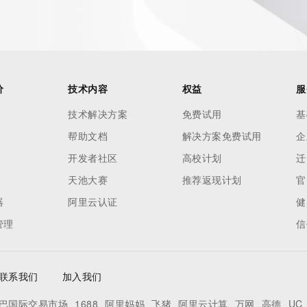
价
技术内容
权益
服
技术解决方案
免费试用
基
帮助文档
解决方案免费试用
企
开发者社区
高校计划
迁
天池大赛
推荐返现计划
官
器
阿里云认证
健
管理
信
联系我们
加入我们
巴国际交易市场
1688
阿里妈妈
飞猪
阿里云计算
万网
高德
UC