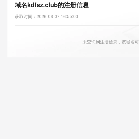
存储
天池大赛
能看、能想、能动手的多模
域名kdfsz.club的注册信息
云解析DNS
解决方案免费试用 新老
电子合同
最高领取价值200元试用
安全
网络与CDN
AI 算法大赛
Qwen3-VL-Plus
获取时间
：
2026-08-07 16:55:03
畅捷通
大数据开发治理平台 Data
AI 产品 免费试用
网络
安全
云开发大赛
Tableau 订阅
1亿+ 大模型 tokens 和 
可观测
入门学习赛
中间件
AI空中课堂在线直播课
未查询到注册信息，该域名可
云防火墙
140+云产品 免费试用
大模型服务
上云与迁云
云原生的云上边界网络安全
产品新客免费试用，最长1
数据库
生态解决方案
千问AI平台-Token Plan
企业出海
大模型ACA认证体验
大数据计算
助力企业全员 AI 认知与能
行业生态解决方案
政企业务
媒体服务
千问AI平台-模型体验
开发者生态解决方案
在线体验全尺寸、多种模态
企业服务与云通信
AI 开发和 AI 应用解决
Happy 系列大模型
域名与网站
终端用户计算
Serverless
大模型解决方案
开发工具