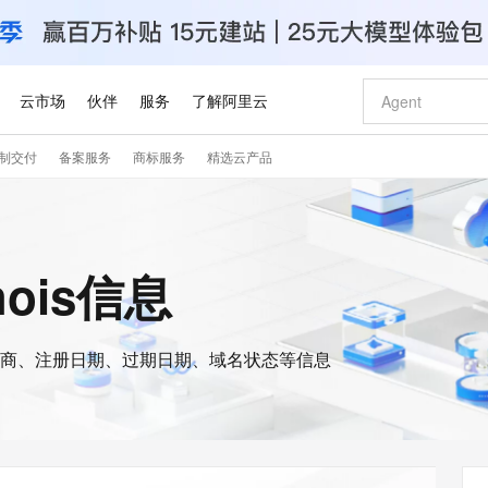
云市场
伙伴
服务
了解阿里云
制交付
备案服务
商标服务
精选云产品
AI 特惠
数据与 API
成为产品伙伴
企业增值服务
最佳实践
价格计算器
AI 场景体
基础软件
产品伙伴合
阿里云认证
市场活动
配置报价
大模型
自助选配和估算价格
新方式
睿译宝，AI翻译排版一步到位
智启 AI 普惠权益
产品生态集成认证中心
企业支持计划
云上春晚
域名与网站
千问官方 MaaS 平台，为开发者和 Agent 而生，新用户赠送 1 亿 + tokens 额度
Qwen Aud
AI Coding
阿里云Maa
2026 阿里云
云服务器 E
为企业打
数据集
Windows
大模型认证
模型
NEW
NEW
交付可用成果
值低价云产品抢先购
上传文档即自动完成翻译和格式还原
至高享 1亿+免费 tokens，加速 Al 应用落地
提供智能易用的域名与建站服务
智能编程，一键
安全可靠、
hois信息
产品生态伙伴
专家技术服务
云上奥运之旅
弹性计算合作
阿里云中企出
手机三要素
宝塔 Linux
全部认证
价格优势
有专属领域专家
GLM-5.2：长任务时代开源旗舰模型
阿里云 OPC 创新助力计划
千问大模型
即刻拥有 DeepS
AI 电商营销
对象存储 O
大模型
产品生态伙伴工作台
企业增值服务台
云栖战略参考
云存储合作计
云栖大会
身份实名认证
CentOS
训练营
推动算力普惠，释放技术红利
最高返9万
多领域专家智能体,一键组建 AI 虚拟交付团队
快速构建应用程序和网站，即刻迈出上云第一步
至高百万元 Token 补贴，加速一人公司成长
多元化、高性能、安全可靠的大模型服务
真正可用的 1M 上下文,一次完成代码全链路开发
轻松解锁专属 Dee
从图文生成到
云上的中国
数据库合作计
活动全景
短信
Docker
图片和
商、注册日期、过期日期、域名状态等信息
站式影视创作平台
Hermes Agent，打造自进化智能体
Token Plan 模型订阅计划
数字证书管理服务（原SSL证书）
5 分钟轻松部署
AI 广告创作
无影云电脑
企业成长
NEW
信息公告
看见新力量
云网络合作计
OCR 文字识别
JAVA
证享300元代金券
可视化编排打通从文字构思到成片全链路闭环
全托管，含MySQL、PostgreSQL、SQL Server、MariaDB多引擎
自主进化，持久记忆，越用越聪明
Qwen3.8-Max 首发尝鲜，限时加量 10 倍，夜间低至2折
实现全站HTTPS，呈现可信的WEB访问
图文、视频一
随时随地安
Kimi-K3
HappyHors
NEW
魔搭 Mode
loud
服务实践
官网公告
Kimi 最新旗舰模型，长程编程与推理利器
让文字生成流
金融模力时刻
Salesforce O
版
发票查验
全能环境
Claude Code + GStack 打造工程团队
千问办公，限时限量积分加倍
Qoder
低代码高效构
AI 建站
短信服务
型
NEW
作计划
计划
创新中心
魔搭 ModelSc
健康状态
理服务
让AI从“聊天伙伴”进化为能干活的“数字员工”
安装技能 GStack，拥有专属 AI 工程团队
你的AI工作搭子，覆盖日常办公高频场景
面向真实软件的智能体编程平台
0 代码专业建
客户案例
天气预报查询
操作系统
Deepseek-v4-pro
HappyHors
态合作计划