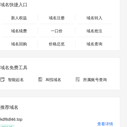
安全
畅自然，细节丰富
高表现力语音合成大模型，语音克隆听感自然
我要投诉
PolarDB
域名快捷入口
上云场景组合购
Milvus 弹性伸缩功能新增节
伴
漫剧创作，剧本、分镜、视频高效生成
100%兼容MySQL、PostgreSQL，兼容Oracle，支持集中和分布式
覆盖90%+业务场景，专享组合折扣价
点支持范围
2V
VPN
Fun-ASR
新人权益
域名注册
域名转入
文戏情感细腻自然，动作戏激烈拳拳到肉，实现更强表演能力
支持中英文自由切换，具备更强的噪声鲁棒性
ernetes 版 ACK
云聚AI 严选权益
AI 原生数据库服务发布
SSL 证书
，一键激活高效办公新体验
理容器应用的 K8s 服务
精选AI产品，从模型到应用全链提效
Agent 数据网关
域名续费
一口价
域名抢注
堡垒机
AI 用量加速计划
云原生数据库 PolarDB
应用
域名回购
价格总览
防火墙
域名查询
、识别商机，让客服更高效、服务更出色。
新老同享，达量后返
Agentic Database 发布
千问办公
主机安全
NEW
的智能体编程平台
一站式AI生产力平台
域名免费工具
AI 应用及服务市场
伶鹊
企业级人与Agent协作平台，接入和调度多个数字员工
智能客服平台，对话机器人、对话分析、智能外呼
智能起名
AI找域名
所属账号查询
AI 应用
大模型服务平台百炼 - 全妙
大模型
应用创作平台
多模态内容创作工具，已接入 DeepSeek
自然语言处理
推荐域名
数据标注
kdf6dl46.top
机器学习
查看详情