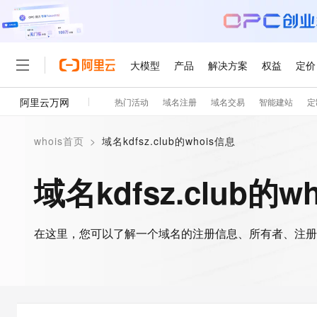
大模型
产品
解决方案
权益
定价
阿里云万网
热门活动
域名注册
域名交易
智能建站
定
大模型
产品
解决方案
权益
定价
云市场
伙伴
服务
了解阿里云
精选产品
精选解决方案
普惠上云
产品定价
精选商城
成为销售伙伴
售前咨询
为什么选择阿里云
千问AI平台
whois首页
>
域名kdfsz.club的whois信息
了解云产品的定价详情
大模型服务平台百炼
千问办公，解锁你的工作
普惠上云 官方力荐
分销伙伴
在线服务
网站建设
什么是云计算
大
大模型服务与应用平台
企业级Agent产品，直接
云服务器38元/年起，超
域名kdfsz.club的w
咨询伙伴
多端小程序
技术领先
云上成本管理
售后服务
轻量应用服务器
Agency Agents：拥
官方推荐返现计划
大模型
精选产品
精选解决方案
Salesforce 国际版订阅
稳定可靠
管理和优化成本
推荐新用户得奖励，单订单
销售伙伴合作计划
自助服务
友盟天域
安全合规
人工智能与机器学习
AI
文本生成
在这里，您可以了解一个域名的注册信息、所有者、注册
云数据库 RDS
HappyHorse 打造一
云工开物
无影生态合作计划
在线服务
观测云
分析师报告
高校专属算力普惠，学生认
计算
互联网应用开发
Qwen3.8-Max
HOT
Salesforce On Alibaba C
工单服务
智能体时代全能旗舰模型
Tuya 物联网平台阿里云
研究报告与白皮书
人工智能平台 PAI
快速拥有专属 OpenClaw
大模
Consulting Partner 合
大数据
容器
免费试用
短信专区
一站式AI开发、训练和推
蓝凌 OA
Qwen3.7-Plus
AI 大模型销售与服务生
现代化应用