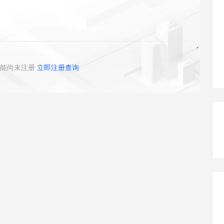
态智能体模型
旗舰 MoE 大模型，百万上下文与顶尖推理能力
图生视频，流
同享
万小智 AI 建站低至 15元/月
Qoder CN
AI 短剧/漫剧
云原生数据库 
快递物流查询
WordPress
成为服务伙
高校合作
点，立即开启云上创新
覆盖公网/内网、递归/权威、移动APP等全场景解析服务
送.CN域名，送备案服务码
基于千问大模型等，支持代码智能生成、研发智能问答
AI助力短剧
GLM-5.2
Wan2.7-T
Ubuntu
服务生态伙伴
视觉 Coding、空间感知、多模态思考等全面升级
1M上下文，专为长程任务能力而生
云工开物
企业应用
Works
Night Plan 支持 Qwen 3.8-Max
云原生大数据计算服务 MaxCompute
AI 办公
容器服务 Kub
NEW
Red Hat
30+ 款产品免费体验
Data Agent 驱动的一站式 Data+AI 开发治理平台
夜间 5 折，Qwen/Meoo/TokenPlan 客户专享
面向分析的企业级SaaS模式云数据仓库
AI智能应用
提供一站式管
科研合作
ERP
堂（旗舰版）
SUSE
能尚未注册
立即注册查询
智能客服
AI 应用构建
大模型原生
CRM
防护产品
2个月
自动承接线索
建站小程序
Qoder
大模型服务平台百炼-应用模版
OA 办公系统
HOT
NEW
面向真实软件
个人版上线、团队版降价；千问3.8-Max首发发尝鲜
丰富多元化的应用模版和解决方案
力提升
财税管理
模板建站
万有无界
大模型服务平台百炼-智能体
400电话
定制建站
的模型效果
灵活可视化地构建企业级 Agent
方案
广告营销
模板小程序
秒悟
人工智能平台 PAI
定制小程序
云端极速 AI 
新一代 AI 视频生成模型，深度适配广告营销等场景
AI Native 的算法工程平台，一站式完成建模、训练、推理服务部署
APP 开发
建站系统