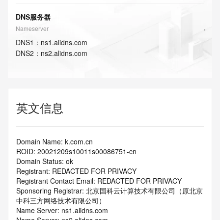
DNS服务器
Nameserver
DNS
1
：
ns1.alidns.com
DNS
2
：
ns2.alidns.com
英文信息
Domain Name: k.com.cn
ROID: 20021209s10011s00086751-cn
Domain Status: ok
Registrant: REDACTED FOR PRIVACY
Registrant Contact Email: REDACTED FOR PRIVACY
Sponsoring Registrar: 北京国科云计算技术有限公司（原北京
中科三方网络技术有限公司）
Name Server: ns1.alidns.com