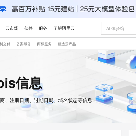
云市场
伙伴
服务
了解阿里云
制交付
备案服务
商标服务
精选云产品
AI 特惠
数据与 API
成为产品伙伴
企业增值服务
最佳实践
价格计算器
AI 场景体
基础软件
产品伙伴合
阿里云认证
市场活动
配置报价
大模型
自助选配和估算价格
步到位
智启 AI 普惠权益
产品生态集成认证中心
企业支持计划
云上春晚
域名与网站
Qwen Audio：打造专属 AI 语音助手
千问官方 MaaS 平台，为开发者和 Agent 而生，新用户赠送 1 亿 + tokens 额度
一句话生成原生
AI Coding
阿里云Maa
2026 阿里云
云服务器 E
为企业打
数据集
Windows
大模型认证
模型
NEW
NEW
格式还原
值低价云产品抢先购
至高享 1亿+免费 tokens，加速 Al 应用落地
提供智能易用的域名与建站服务
Qwen-Audio-3.0-Realtime 端到端实时语音角色扮演
输入一句话想法,
智能编程，一键
安全可靠、
ois信息
产品生态伙伴
专家技术服务
云上奥运之旅
弹性计算合作
阿里云中企出
手机三要素
宝塔 Linux
全部认证
价格优势
开源旗舰模型
即刻拥有 DeepSeek-V4-Pro
阿里云 OPC 创新助力计划
千问大模型
一键部署幻兽
AI 电商营销
对象存储 O
大模型
产品生态伙伴工作台
企业增值服务台
云栖战略参考
云存储合作计
云栖大会
身份实名认证
CentOS
训练营
推动算力普惠，释放技术红利
最高返9万
真正可用的 1M 上下文,一次完成代码全链路开发
快速构建应用程序和网站，即刻迈出上云第一步
轻松解锁专属 DeepSeek-V4-Pro
至高百万元 Token 补贴，加速一人公司成长
多元化、高性能、安全可靠的大模型服务
一键购买专属
从图文生成到
云上的中国
数据库合作计
活动全景
短信
Docker
图片和
商、注册日期、过期日期、域名状态等信息
自进化智能体
5 分钟轻松部署专属 QwenPaw
Token Plan 模型订阅计划
数字证书管理服务（原SSL证书）
高效搭建 AI
AI 广告创作
无影云电脑
企业成长
NEW
HOT
信息公告
看见新力量
云网络合作计
OCR 文字识别
JAVA
越聪明
证享300元代金券
全托管，含MySQL、PostgreSQL、SQL Server、MariaDB多引擎
Qwen3.8-Max 首发尝鲜，限时加量 10 倍，夜间低至2折
实现全站HTTPS，呈现可信的WEB访问
从聊天伙伴进化为能主动干活的本地数字员工
图文、视频一
随时随地安
Kimi-K3
HappyHors
NEW
魔搭 Mode
loud
服务实践
官网公告
Kimi 最新旗舰模型，长程编程与推理利器
让文字生成流
金融模力时刻
Salesforce O
版
发票查验
全能环境
Claude Code + GStack 打造工程团队
千问办公，限时限量积分加倍
Qoder
低代码高效构
AI 建站
短信服务
型
NEW
作计划
计划
创新中心
魔搭 ModelSc
健康状态
理服务
让AI从“聊天伙伴”进化为能干活的“数字员工”
安装技能 GStack，拥有专属 AI 工程团队
你的AI工作搭子，覆盖日常办公高频场景
面向真实软件的智能体编程平台
0 代码专业建
客户案例
天气预报查询
操作系统
Deepseek-v4-pro
HappyHors
态合作计划