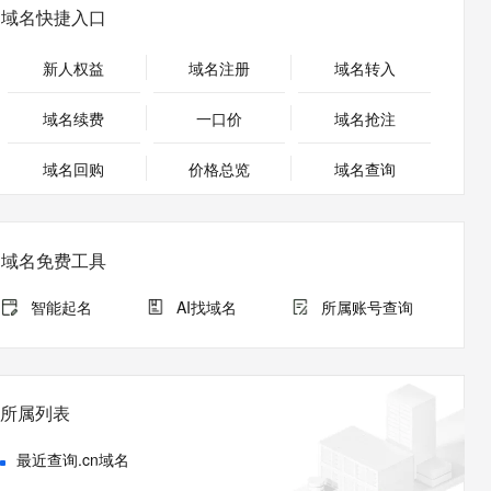
安全
畅自然，细节丰富
高表现力语音合成大模型，语音克隆听感自然
我要投诉
PolarDB
域名快捷入口
上云场景组合购
Milvus 弹性伸缩功能新增节
伴
漫剧创作，剧本、分镜、视频高效生成
100%兼容MySQL、PostgreSQL，兼容Oracle，支持集中和分布式
覆盖90%+业务场景，专享组合折扣价
点支持范围
2V
VPN
Fun-ASR
新人权益
域名注册
域名转入
文戏情感细腻自然，动作戏激烈拳拳到肉，实现更强表演能力
支持中英文自由切换，具备更强的噪声鲁棒性
ernetes 版 ACK
云聚AI 严选权益
AI 原生数据库服务发布
SSL 证书
，一键激活高效办公新体验
理容器应用的 K8s 服务
精选AI产品，从模型到应用全链提效
Agent 数据网关
域名续费
一口价
域名抢注
堡垒机
AI 用量加速计划
云原生数据库 PolarDB
应用
域名回购
价格总览
防火墙
域名查询
、识别商机，让客服更高效、服务更出色。
新老同享，达量后返
Agentic Database 发布
千问办公
主机安全
NEW
的智能体编程平台
一站式AI生产力平台
域名免费工具
AI 应用及服务市场
伶鹊
企业级人与Agent协作平台，接入和调度多个数字员工
智能客服平台，对话机器人、对话分析、智能外呼
智能起名
AI找域名
所属账号查询
AI 应用
大模型服务平台百炼 - 全妙
大模型
应用创作平台
多模态内容创作工具，已接入 DeepSeek
自然语言处理
所属列表
数据标注
最近查询.cn域名
机器学习