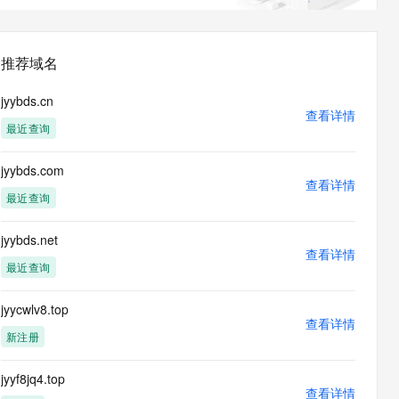
息提取
与 AI 智能体进行实时音视频通话
从文本、图片、视频中提取结构化的属性信息
构建支持视频理解的 AI 音视频实时通话应用
推荐域名
t.diy 一步搞定创意建站
构建大模型应用的安全防护体系
通过自然语言交互简化开发流程,全栈开发支持
通过阿里云安全产品对 AI 应用进行安全防护
jyybds.cn
查看详情
最近查询
jyybds.com
查看详情
最近查询
jyybds.net
查看详情
最近查询
jyycwlv8.top
查看详情
新注册
jyyf8jq4.top
查看详情