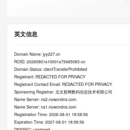
快速部署 Dify，高效搭建 
迁移与运维管理
10 分钟在聊天系统中增加
专有云
英文信息
Domain Name: jyy227.cn
ROID: 20260801s10001s75465083-cn
Domain Status: clientTransferProhibited
Registrant: REDACTED FOR PRIVACY
Registrant Contact Email: REDACTED FOR PRIVACY
Sponsoring Registrar: 北京新网数码信息技术有限公司
Name Server: ns2.nowcndns.com
Name Server: ns1.nowcndns.com
Registration Time: 2026-08-01 18:58:56
Expiration Time: 2027-08-01 18:58:56
DNSSEC: unsigned