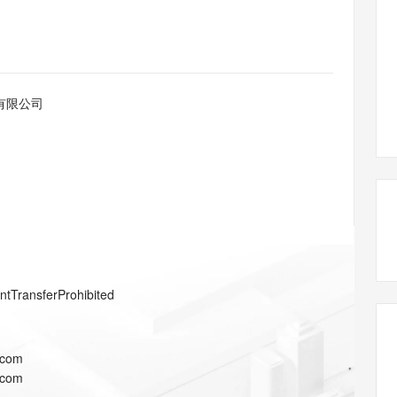
态智能体模型
旗舰 MoE 大模型，百万上下文与顶尖推理能力
图生视频，流
同享
万小智 AI 建站低至 15元/月
Qoder CN
AI 短剧/漫剧
云原生数据库 
快递物流查询
WordPress
成为服务伙
高校合作
点，立即开启云上创新
覆盖公网/内网、递归/权威、移动APP等全场景解析服务
送.CN域名，送备案服务码
基于千问大模型等，支持代码智能生成、研发智能问答
AI助力短剧
GLM-5.2
Wan2.7-T
Ubuntu
服务生态伙伴
视觉 Coding、空间感知、多模态思考等全面升级
1M上下文，专为长程任务能力而生
云工开物
企业应用
Works
Night Plan 支持 Qwen 3.8-Max
云原生大数据计算服务 MaxCompute
AI 办公
容器服务 Kub
NEW
Red Hat
30+ 款产品免费体验
Data Agent 驱动的一站式 Data+AI 开发治理平台
夜间 5 折，Qwen/Meoo/TokenPlan 客户专享
面向分析的企业级SaaS模式云数据仓库
AI智能应用
提供一站式管
科研合作
有限公司
ERP
堂（旗舰版）
SUSE
智能客服
AI 应用构建
大模型原生
CRM
防护产品
2个月
自动承接线索
建站小程序
Qoder
大模型服务平台百炼-应用模版
OA 办公系统
HOT
NEW
面向真实软件
个人版上线、团队版降价；千问3.8-Max首发发尝鲜
丰富多元化的应用模版和解决方案
力提升
财税管理
模板建站
万有无界
大模型服务平台百炼-智能体
400电话
定制建站
的模型效果
灵活可视化地构建企业级 Agent
方案
广告营销
模板小程序
秒悟
人工智能平台 PAI
entTransferProhibited
定制小程序
云端极速 AI 
新一代 AI 视频生成模型，深度适配广告营销等场景
AI Native 的算法工程平台，一站式完成建模、训练、推理服务部署
APP 开发
.com
建站系统
.com