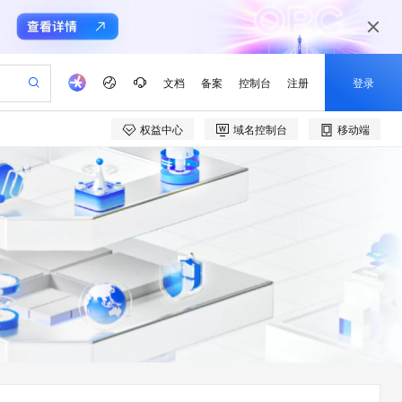
文档
备案
控制台
注册
登录
权益中心
域名控制台
移动端
验
作计划
器
AI 活动
专业服务
服务伙伴合作计划
开发者社区
加入我们
产品动态
服务平台百炼
阿里云 OPC 创新助力计划
一站式生成采购清单，支持单品或批量购买
可编辑精美 PPT 文稿
S产品伙伴计划（繁花）
峰会
CS
造的大模型服务与应用开发平台
Agency Agents：拥有专属领域专家
AI 生产力先锋
Al MaaS 服务伙伴赋能合作
域名
博文
Careers
至高可申请百万元
Qwen3.8-Max 模型上线
 轻松生成专业的 PPT
开启高性价比 AI 编程新体验
弹性可伸缩的云计算服务
先锋实践拓展 AI 生产力的边界
多领域专家智能体,一键组建 AI 虚拟交付团队
Token 补贴，五大权
计划
海大会
伙伴信用分合作计划
商标
问答
社会招聘
益加速 OPC 成功
帕鲁游戏服务器
SS
HappyHorse 打造一站式影视创作平台
飞天发布时刻
HOT
Open Search 向量检索版支
划
备案
电子书
校园招聘
联机服务器，轻松开启游戏
视频创作，一键激活电商全链路生产力
稳定、安全、高性价比、高性能的云存储服务
所见，即是所愿
持视频检索 Pipeline 功能
可视化编排打通从文字构思到成片全链路闭环
更多支持
划
公司注册
镜像站
视频生成
语音识别与合成
 智能体与工作流应用
漫剧工坊：一站式动画创作平台
AI 实训营
应用身份服务 (IDaaS)
合作伙伴培训与认证
划
上云迁移
站生成，高效打造优质广告素材
全接入的云上超级电脑
通过阿里云百炼高效搭建AI应用,助力高效开发
快速生产连贯的高质量长漫剧
从基础到进阶，Agent 创客手把手教你
OpenClaw 管理能力上线
e-1.1-T2V
Qwen3-TTS-Flash
lScope
我要反馈
查询合作伙伴
畅细腻的高质量视频
离线语音合成大模型，多语言方言自适应，低延迟高稳定
n Alibaba Cloud ISV 合作
代维服务
建企业门户网站
10 分钟搭建微信、支付宝小程序
MaxCompute MaxFrame 提
创新加速
ope
登录合作伙伴管理后台
我要建议
站，无忧落地极速上线
以可视化方式快速构建移动和 PC 门户网站
国内短信简单易用，安全可靠，秒级触达，全球覆盖200+国家和地区。
高效部署网站，快速应用到小程序
供自动弹性内存功能
e-1.1-I2V
Cosyvoice-V3-Flash