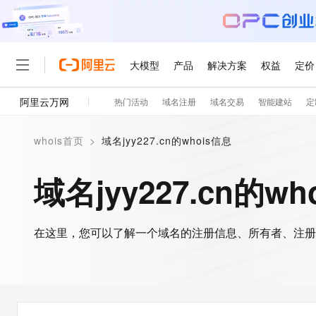
大模型
产品
解决方案
权益
定价
阿里云万网
热门活动
域名注册
域名交易
智能建站
定
大模型
产品
解决方案
权益
定价
云市场
伙伴
服务
了解阿里云
精选产品
精选解决方案
普惠上云
产品定价
精选商城
成为销售伙伴
售前咨询
为什么选择阿里云
千问AI平台
whois首页
>
域名jyy227.cn的whois信息
了解云产品的定价详情
大模型服务平台百炼
睿译宝，AI翻译排版一
普惠上云 官方力荐
分销伙伴
在线服务
网站建设
什么是云计算
大
大模型服务与应用平台
上传文档即自动完成翻译和
云服务器38元/年起，超
域名jyy227.cn的wh
咨询伙伴
多端小程序
技术领先
云上成本管理
售后服务
轻量应用服务器
GLM-5.2：长任务时代
官方推荐返现计划
大模型
精选产品
精选解决方案
Salesforce 国际版订阅
稳定可靠
管理和优化成本
推荐新用户得奖励，单订单
销售伙伴合作计划
自助服务
友盟天域
安全合规
人工智能与机器学习
AI
文本生成
在这里，您可以了解一个域名的注册信息、所有者、注册
云数据库 RDS
Hermes Agent，打造
云工开物
无影生态合作计划
在线服务
观测云
分析师报告
自主进化，持久记忆，越用
高校专属算力普惠，学生认
计算
互联网应用开发
Qwen3.8-Max
HOT
Salesforce On Alibaba C
工单服务
智能体时代全能旗舰模型
Tuya 物联网平台阿里云
研究报告与白皮书
人工智能平台 PAI
快速拥有专属 OpenClaw
大模
Consulting Partner 合
大数据
容器
免费试用
短信专区
一站式AI开发、训练和推
蓝凌 OA
Qwen3.7-Plus
AI 大模型销售与服务生
现代化应用