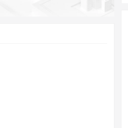
AI 应用
10分钟微调：让0.6B模型媲美235B模
多模态数据信
型
依托云原生高可用架构,实现Dify私有化部署
用1%尺寸在特定领域达到大模型90%以上效果
一个 AI 助手
超强辅助，Bol
即刻拥有 DeepSeek-R1 满血版
在企业官网、通讯软件中为客户提供 AI 客服
多种方案随心选，轻松解锁专属 DeepSeek