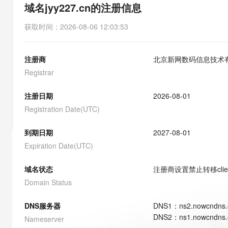
存储
天池大赛
能看、能想、能动手的多模
域名jyy227.cn的注册信息
云解析DNS
解决方案免费试用 新老
电子合同
最高领取价值200元试用
安全
网络与CDN
AI 算法大赛
Qwen3-VL-Plus
获取时间
：
2026-08-06 12:03:53
畅捷通
大数据开发治理平台 Data
AI 产品 免费试用
网络
安全
云开发大赛
Tableau 订阅
1亿+ 大模型 tokens 和 
注册商
北京新网数码信息技术
可观测
入门学习赛
中间件
AI空中课堂在线直播课
云防火墙
140+云产品 免费试用
Registrar
大模型服务
上云与迁云
云原生的云上边界网络安全
产品新客免费试用，最长1
数据库
生态解决方案
注册日期
2026-08-01
千问AI平台-Token Plan
企业出海
大模型ACA认证体验
大数据计算
Registration Date(UTC)
助力企业全员 AI 认知与能
行业生态解决方案
政企业务
媒体服务
千问AI平台-模型体验
到期日期
2027-08-01
开发者生态解决方案
在线体验全尺寸、多种模态
Expiration Date(UTC)
企业服务与云通信
AI 开发和 AI 应用解决
Happy 系列大模型
域名与网站
域名状态
注册商设置禁止转移
cli
Domain Status
终端用户计算
DNS服务器
DNS
1
：
ns2.nowcndns
Serverless
大模型解决方案
DNS
2
：
ns1.nowcndns
Nameserver
开发工具