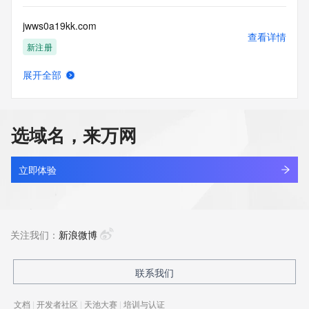
jwws0a19kk.com
查看详情
新注册
展开全部
jwwxkj.com
查看详情
新注册
选域名，来万网
kingsun.cn
查看详情
最近查询
立即体验
ahsnli.cn
查看详情
最近查询
关注我们：
新浪微博
apsci.cn
联系我们
查看详情
最近查询
文档
|
开发者社区
|
天池大赛
|
培训与认证