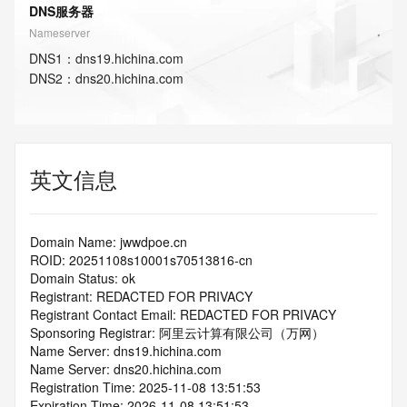
DNS服务器
Nameserver
DNS
1
：
dns19.hichina.com
DNS
2
：
dns20.hichina.com
英文信息
Domain Name: jwwdpoe.cn
ROID: 20251108s10001s70513816-cn
Domain Status: ok
Registrant: REDACTED FOR PRIVACY
Registrant Contact Email: REDACTED FOR PRIVACY
Sponsoring Registrar: 阿里云计算有限公司（万网）
Name Server: dns19.hichina.com
Name Server: dns20.hichina.com
Registration Time: 2025-11-08 13:51:53
Expiration Time: 2026-11-08 13:51:53