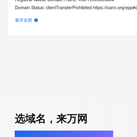
Domain Status: clientTransferProhibited https://icann.org/epp#c
Domain Status: addPeriod https://icann.org/epp#addPeriod
展开全部
Name Server: ns1.onclouddns.com
Name Server: ns2.onclouddns.com
DNSSEC: unsigned
URL of the ICANN RDDS Inaccuracy Complaint Form: https://ic
>>> Last update of WHOIS database: 2026-06-10T19:03:44.6
For more information on domain status codes, please visit http
The WHOIS information provided in this page has been redact
in compliance with ICANN's Temporary Specification for gTLD
Registration Data.
选域名，来万网
The data in this record is provided by Tucows Registry for info
purposes only, and it does not guarantee its accuracy. Tucows 