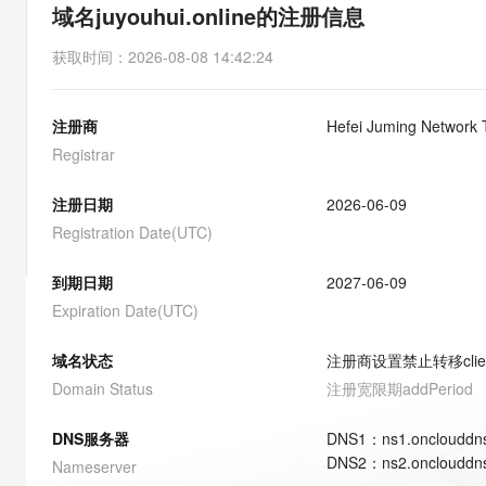
存储
天池大赛
能看、能想、能动手的多模
域名juyouhui.online的注册信息
云解析DNS
解决方案免费试用 新老
电子合同
最高领取价值200元试用
安全
网络与CDN
AI 算法大赛
Qwen3-VL-Plus
获取时间
：
2026-08-08 14:42:24
畅捷通
大数据开发治理平台 Data
AI 产品 免费试用
网络
安全
云开发大赛
Tableau 订阅
1亿+ 大模型 tokens 和 
注册商
Hefei Juming Network 
可观测
入门学习赛
中间件
AI空中课堂在线直播课
云防火墙
140+云产品 免费试用
Registrar
大模型服务
上云与迁云
云原生的云上边界网络安全
产品新客免费试用，最长1
数据库
生态解决方案
注册日期
2026-06-09
千问AI平台-Token Plan
企业出海
大模型ACA认证体验
大数据计算
Registration Date(UTC)
助力企业全员 AI 认知与能
行业生态解决方案
政企业务
媒体服务
千问AI平台-模型体验
到期日期
2027-06-09
开发者生态解决方案
在线体验全尺寸、多种模态
Expiration Date(UTC)
企业服务与云通信
AI 开发和 AI 应用解决
Happy 系列大模型
域名与网站
域名状态
注册商设置禁止转移
cli
Domain Status
注册宽限期
addPeriod
终端用户计算
DNS服务器
DNS
1
：
ns1.onclouddn
Serverless
大模型解决方案
DNS
2
：
ns2.onclouddn
Nameserver
开发工具