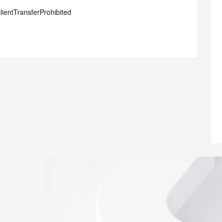
lientTransferProhibited
ann.org/wicf
61Z <<<
s://icann.org/epp
ed
rmational
Registry is