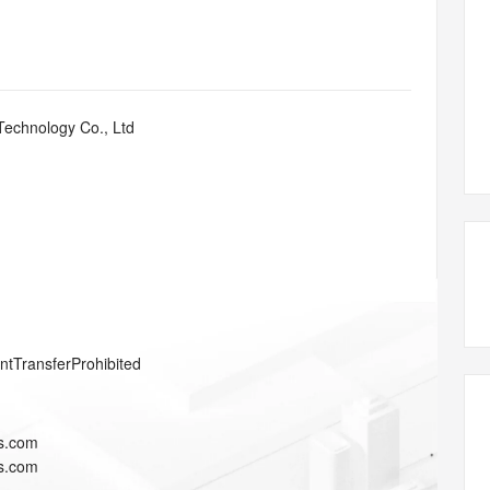
态智能体模型
旗舰 MoE 大模型，百万上下文与顶尖推理能力
图生视频，流
同享
万小智 AI 建站低至 15元/月
Qoder CN
AI 短剧/漫剧
云原生数据库 
快递物流查询
WordPress
成为服务伙
高校合作
点，立即开启云上创新
覆盖公网/内网、递归/权威、移动APP等全场景解析服务
送.CN域名，送备案服务码
基于千问大模型等，支持代码智能生成、研发智能问答
AI助力短剧
GLM-5.2
Wan2.7-T
Ubuntu
服务生态伙伴
视觉 Coding、空间感知、多模态思考等全面升级
1M上下文，专为长程任务能力而生
云工开物
企业应用
Works
Night Plan 支持 Qwen 3.8-Max
云原生大数据计算服务 MaxCompute
AI 办公
容器服务 Kub
NEW
Red Hat
30+ 款产品免费体验
Data Agent 驱动的一站式 Data+AI 开发治理平台
夜间 5 折，Qwen/Meoo/TokenPlan 客户专享
面向分析的企业级SaaS模式云数据仓库
AI智能应用
提供一站式管
科研合作
Technology Co., Ltd
ERP
堂（旗舰版）
SUSE
智能客服
AI 应用构建
大模型原生
CRM
防护产品
2个月
自动承接线索
建站小程序
Qoder
大模型服务平台百炼-应用模版
OA 办公系统
HOT
NEW
面向真实软件
个人版上线、团队版降价；千问3.8-Max首发发尝鲜
丰富多元化的应用模版和解决方案
力提升
财税管理
模板建站
万有无界
大模型服务平台百炼-智能体
400电话
定制建站
的模型效果
灵活可视化地构建企业级 Agent
方案
广告营销
模板小程序
秒悟
人工智能平台 PAI
entTransferProhibited
定制小程序
云端极速 AI 
新一代 AI 视频生成模型，深度适配广告营销等场景
AI Native 的算法工程平台，一站式完成建模、训练、推理服务部署
APP 开发
s.com
建站系统
s.com