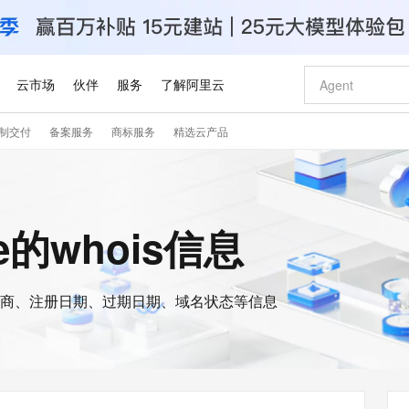
云市场
伙伴
服务
了解阿里云
制交付
备案服务
商标服务
精选云产品
AI 特惠
数据与 API
成为产品伙伴
企业增值服务
最佳实践
价格计算器
AI 场景体
基础软件
产品伙伴合
阿里云认证
市场活动
配置报价
大模型
自助选配和估算价格
新方式
睿译宝，AI翻译排版一步到位
智启 AI 普惠权益
产品生态集成认证中心
企业支持计划
云上春晚
域名与网站
千问官方 MaaS 平台，为开发者和 Agent 而生，新用户赠送 1 亿 + tokens 额度
Qwen Aud
AI Coding
阿里云Maa
2026 阿里云
云服务器 E
为企业打
数据集
Windows
大模型认证
模型
NEW
NEW
交付可用成果
值低价云产品抢先购
上传文档即自动完成翻译和格式还原
至高享 1亿+免费 tokens，加速 Al 应用落地
提供智能易用的域名与建站服务
智能编程，一键
安全可靠、
ine的whois信息
产品生态伙伴
专家技术服务
云上奥运之旅
弹性计算合作
阿里云中企出
手机三要素
宝塔 Linux
全部认证
价格优势
有专属领域专家
GLM-5.2：长任务时代开源旗舰模型
阿里云 OPC 创新助力计划
千问大模型
即刻拥有 DeepS
AI 电商营销
对象存储 O
大模型
产品生态伙伴工作台
企业增值服务台
云栖战略参考
云存储合作计
云栖大会
身份实名认证
CentOS
训练营
推动算力普惠，释放技术红利
最高返9万
多领域专家智能体,一键组建 AI 虚拟交付团队
快速构建应用程序和网站，即刻迈出上云第一步
至高百万元 Token 补贴，加速一人公司成长
多元化、高性能、安全可靠的大模型服务
真正可用的 1M 上下文,一次完成代码全链路开发
轻松解锁专属 Dee
从图文生成到
云上的中国
数据库合作计
活动全景
短信
Docker
图片和
商、注册日期、过期日期、域名状态等信息
站式影视创作平台
Hermes Agent，打造自进化智能体
Token Plan 模型订阅计划
数字证书管理服务（原SSL证书）
5 分钟轻松部署
AI 广告创作
无影云电脑
企业成长
NEW
信息公告
看见新力量
云网络合作计
OCR 文字识别
JAVA
证享300元代金券
可视化编排打通从文字构思到成片全链路闭环
全托管，含MySQL、PostgreSQL、SQL Server、MariaDB多引擎
自主进化，持久记忆，越用越聪明
Qwen3.8-Max 首发尝鲜，限时加量 10 倍，夜间低至2折
实现全站HTTPS，呈现可信的WEB访问
图文、视频一
随时随地安
Kimi-K3
HappyHors
NEW
魔搭 Mode
loud
服务实践
官网公告
Kimi 最新旗舰模型，长程编程与推理利器
让文字生成流
金融模力时刻
Salesforce O
版
发票查验
全能环境
Claude Code + GStack 打造工程团队
千问办公，限时限量积分加倍
Qoder
低代码高效构
AI 建站
短信服务
型
NEW
作计划
计划
创新中心
魔搭 ModelSc
健康状态
理服务
让AI从“聊天伙伴”进化为能干活的“数字员工”
安装技能 GStack，拥有专属 AI 工程团队
你的AI工作搭子，覆盖日常办公高频场景
面向真实软件的智能体编程平台
0 代码专业建
客户案例
天气预报查询
操作系统
Deepseek-v4-pro
HappyHors
态合作计划