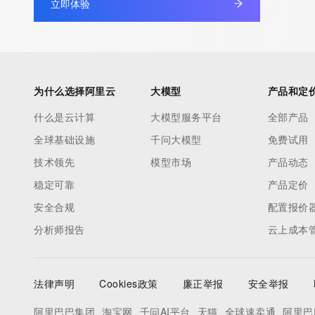
立即体验
authoritative for whois information in top-level domains it opera
under contract with the Internet Corporation for Assigned Nam
Numbers. Whois information from other top-level domains is p
a third-party under license to Tucows Registry.
为什么选择阿里云
大模型
产品和定
This service is intended only for query-based access. By using 
什么是云计算
大模型服务平台
全部产品
service, you agree that you will use any data presented only for
全球基础设施
千问大模型
免费试用
purposes and that, under no circumstances will you use (a) da
acquired for the purpose of allowing, enabling, or otherwise su
技术领先
模型市场
产品动态
the transmission by e-mail, telephone, facsimile or other
稳定可靠
产品定价
communications mechanism of mass  unsolicited, commercial a
安全合规
配置报价
or solicitations to entities other than your existing  customers; o
分析师报告
云上成本
(b) this service to enable high volume, automated, electronic 
that send queries or data to the systems of any Registrar or an
Registry except as reasonably necessary to register domain n
法律声明
Cookies政策
廉正举报
安全举报
modify existing domain name registrations.
阿里巴巴集团
淘宝网
千问AI平台
天猫
全球速卖通
阿里巴