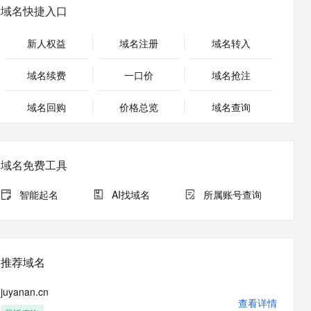
安全
畅自然，细节丰富
高表现力语音合成大模型，语音克隆听感自然
我要投诉
PolarDB
域名快捷入口
上云场景组合购
Milvus 弹性伸缩功能新增节
伴
漫剧创作，剧本、分镜、视频高效生成
100%兼容MySQL、PostgreSQL，兼容Oracle，支持集中和分布式
覆盖90%+业务场景，专享组合折扣价
点支持范围
2V
VPN
Fun-ASR
新人权益
域名注册
域名转入
文戏情感细腻自然，动作戏激烈拳拳到肉，实现更强表演能力
支持中英文自由切换，具备更强的噪声鲁棒性
ernetes 版 ACK
云聚AI 严选权益
AI 原生数据库服务发布
SSL 证书
，一键激活高效办公新体验
理容器应用的 K8s 服务
精选AI产品，从模型到应用全链提效
Agent 数据网关
域名续费
一口价
域名抢注
堡垒机
AI 用量加速计划
云原生数据库 PolarDB
应用
域名回购
价格总览
防火墙
域名查询
、识别商机，让客服更高效、服务更出色。
新老同享，达量后返
Agentic Database 发布
千问办公
主机安全
NEW
的智能体编程平台
一站式AI生产力平台
域名免费工具
AI 应用及服务市场
伶鹊
企业级人与Agent协作平台，接入和调度多个数字员工
智能客服平台，对话机器人、对话分析、智能外呼
智能起名
AI找域名
所属账号查询
AI 应用
大模型服务平台百炼 - 全妙
大模型
应用创作平台
多模态内容创作工具，已接入 DeepSeek
自然语言处理
推荐域名
数据标注
juyanan.cn
机器学习
查看详情