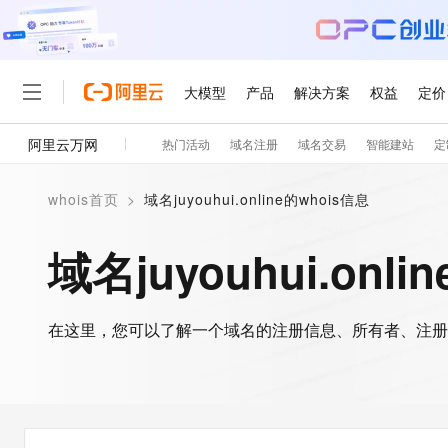
大模型
产品
解决方案
权益
定价
阿里云万网
热门活动
域名注册
域名交易
智能建站
定
大模型
产品
解决方案
权益
定价
云市场
伙伴
服务
了解阿里云
精选产品
精选解决方案
普惠上云
产品定价
精选商城
成为销售伙伴
售前咨询
为什么选择阿里云
千问AI平台
whois首页
>
域名juyouhui.online的whois信息
了解云产品的定价详情
大模型服务平台百炼
千问办公，解锁你的工作
普惠上云 官方力荐
分销伙伴
在线服务
网站建设
什么是云计算
大
大模型服务与应用平台
企业级Agent产品，直接
云服务器38元/年起，超
域名juyouhui.onl
咨询伙伴
多端小程序
技术领先
云上成本管理
售后服务
轻量应用服务器
Agency Agents：拥
官方推荐返现计划
大模型
精选产品
精选解决方案
Salesforce 国际版订阅
稳定可靠
管理和优化成本
推荐新用户得奖励，单订单
销售伙伴合作计划
自助服务
友盟天域
安全合规
人工智能与机器学习
AI
文本生成
在这里，您可以了解一个域名的注册信息、所有者、注册
云数据库 RDS
HappyHorse 打造一
云工开物
无影生态合作计划
在线服务
观测云
分析师报告
高校专属算力普惠，学生认
计算
互联网应用开发
Qwen3.8-Max
HOT
Salesforce On Alibaba C
工单服务
智能体时代全能旗舰模型
Tuya 物联网平台阿里云
研究报告与白皮书
人工智能平台 PAI
快速拥有专属 OpenClaw
大模
Consulting Partner 合
大数据
容器
免费试用
短信专区
一站式AI开发、训练和推
蓝凌 OA
Qwen3.7-Plus
AI 大模型销售与服务生
现代化应用