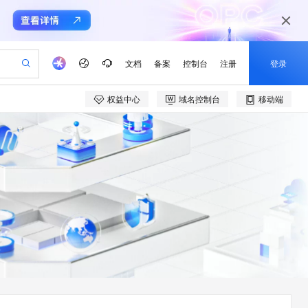
文档
备案
控制台
注册
登录
权益中心
域名控制台
移动端
验
作计划
器
AI 活动
专业服务
服务伙伴合作计划
开发者社区
加入我们
产品动态
服务平台百炼
阿里云 OPC 创新助力计划
一站式生成采购清单，支持单品或批量购买
io：打造专属 AI 语音助手
S产品伙伴计划（繁花）
峰会
CS
造的大模型服务与应用开发平台
一句话生成原生可编辑精美 PPT 文稿
AI 生产力先锋
Al MaaS 服务伙伴赋能合作
域名
博文
Careers
至高可申请百万元
Qwen3.8-Max 模型上线
开启高性价比 AI 编程新体验
弹性可伸缩的云计算服务
Qwen-Audio-3.0-Realtime 端到端实时语音角色扮演
输入一句话想法, 轻松生成专业的 PPT
先锋实践拓展 AI 生产力的边界
Token 补贴，五大权
计划
海大会
伙伴信用分合作计划
商标
问答
社会招聘
益加速 OPC 成功
eek-V4-Pro
SS
一键部署幻兽帕鲁游戏服务器
飞天发布时刻
HOT
Open Search 向量检索版支
划
备案
电子书
校园招聘
pSeek-V4-Pro
视频创作，一键激活电商全链路生产力
稳定、安全、高性价比、高性能的云存储服务
一键购买专属联机服务器，轻松开启游戏
所见，即是所愿
持视频检索 Pipeline 功能
更多支持
划
公司注册
镜像站
视频生成
语音识别与合成
专属 QwenPaw
漫剧工坊：一站式动画创作平台
AI 实训营
HOT
应用身份服务 (IDaaS)
合作伙伴培训与认证
划
上云迁移
站生成，高效打造优质广告素材
全接入的云上超级电脑
从聊天伙伴进化为能主动干活的本地数字员工
快速生产连贯的高质量长漫剧
从基础到进阶，Agent 创客手把手教你
OpenClaw 管理能力上线
e-1.1-T2V
Qwen3-TTS-Flash
lScope
我要反馈
查询合作伙伴
畅细腻的高质量视频
离线语音合成大模型，多语言方言自适应，低延迟高稳定
n Alibaba Cloud ISV 合作
代维服务
建企业门户网站
10 分钟搭建微信、支付宝小程序
MaxCompute MaxFrame 提
创新加速
ope
登录合作伙伴管理后台
我要建议
站，无忧落地极速上线
以可视化方式快速构建移动和 PC 门户网站
国内短信简单易用，安全可靠，秒级触达，全球覆盖200+国家和地区。
高效部署网站，快速应用到小程序
供自动弹性内存功能
e-1.1-I2V
Cosyvoice-V3-Flash