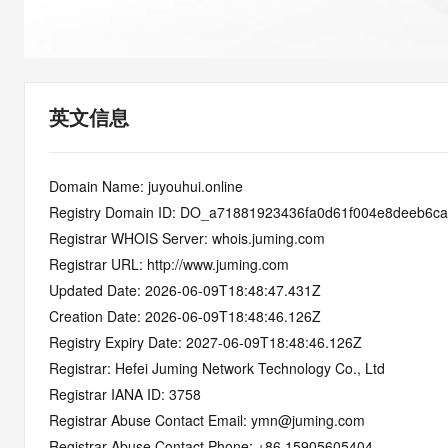
快速部署 Dify，高效搭建 
迁移与运维管理
10 分钟在聊天系统中增加
专有云
英文信息
Domain Name: juyouhui.online
Registry Domain ID: DO_a71881923436fa0d61f004e8deeb6c
Registrar WHOIS Server: whois.juming.com
Registrar URL: http://www.juming.com
Updated Date: 2026-06-09T18:48:47.431Z
Creation Date: 2026-06-09T18:48:46.126Z
Registry Expiry Date: 2027-06-09T18:48:46.126Z
Registrar: Hefei Juming Network Technology Co., Ltd
Registrar IANA ID: 3758
Registrar Abuse Contact Email: ymn@juming.com
Registrar Abuse Contact Phone: +86.15905605404