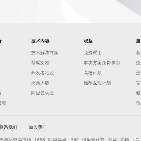
tes
es and
rovided by
价
技术内容
权益
服
this
技术解决方案
免费试用
基
 lawful
帮助文档
解决方案免费试用
企
ta
pporting
开发者社区
高校计划
迁
天池大赛
推荐返现计划
官
dvertising
器
阿里云认证
健
r
管理
信
processes
y
ames or
联系我们
加入我们
巴国际交易市场
1688
阿里妈妈
飞猪
阿里云计算
万网
高德
UC