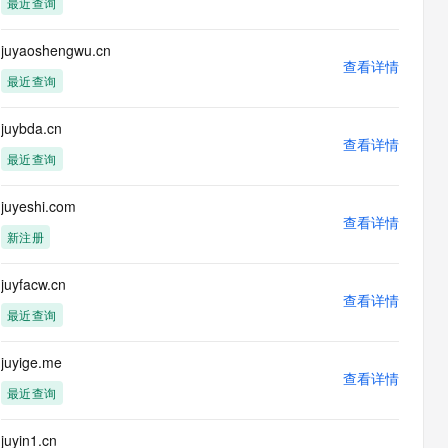
最近查询
息提取
与 AI 智能体进行实时音视频通话
从文本、图片、视频中提取结构化的属性信息
构建支持视频理解的 AI 音视频实时通话应用
juyaoshengwu.cn
查看详情
t.diy 一步搞定创意建站
构建大模型应用的安全防护体系
最近查询
通过自然语言交互简化开发流程,全栈开发支持
通过阿里云安全产品对 AI 应用进行安全防护
juybda.cn
查看详情
最近查询
juyeshi.com
查看详情
新注册
juyfacw.cn
查看详情
最近查询
juyige.me
查看详情
最近查询
juyin1.cn