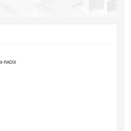
AI 应用
10分钟微调：让0.6B模型媲美235B模
多模态数据信
型
依托云原生高可用架构,实现Dify私有化部署
用1%尺寸在特定领域达到大模型90%以上效果
一个 AI 助手
超强辅助，Bol
即刻拥有 DeepSeek-R1 满血版
在企业官网、通讯软件中为客户提供 AI 客服
多种方案随心选，轻松解锁专属 DeepSeek
a9-RADIX