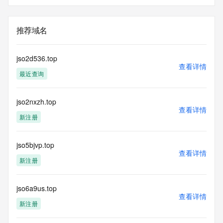
推荐域名
jso2d536.top
查看详情
最近查询
jso2nxzh.top
查看详情
新注册
jso5bjvp.top
查看详情
新注册
jso6a9us.top
查看详情
新注册