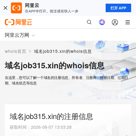
打开 APP
阿里云万网
>
whois首页
域名job315.xin的whois信息
域名job315.xin的whois信息
在这里，您可以了解一个域名的注册信息、所有者、注册商、注册日期、过期日
期、域名状态等信息
域名job315.xin的注册信息
获取时间
：
2026-08-07 13:03:28