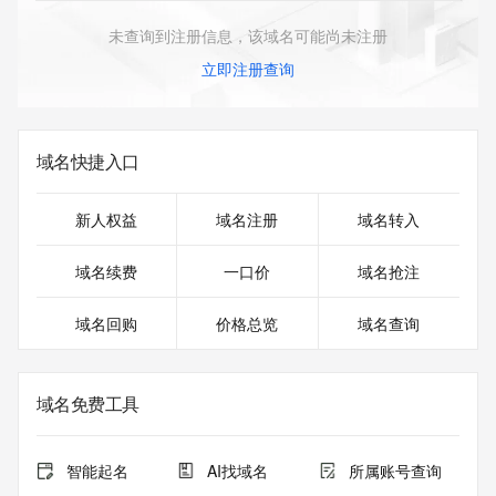
未查询到注册信息，该域名可能尚未注册
立即注册查询
域名快捷入口
新人权益
域名注册
域名转入
域名续费
一口价
域名抢注
域名回购
价格总览
域名查询
域名免费工具
智能起名
AI找域名
所属账号查询