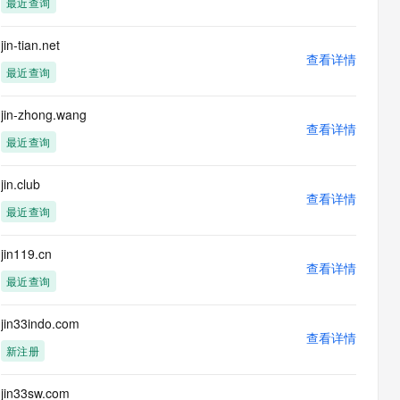
最近查询
息提取
与 AI 智能体进行实时音视频通话
从文本、图片、视频中提取结构化的属性信息
构建支持视频理解的 AI 音视频实时通话应用
jin-tian.net
查看详情
t.diy 一步搞定创意建站
构建大模型应用的安全防护体系
最近查询
通过自然语言交互简化开发流程,全栈开发支持
通过阿里云安全产品对 AI 应用进行安全防护
jin-zhong.wang
查看详情
最近查询
jin.club
查看详情
最近查询
jin119.cn
查看详情
最近查询
jin33indo.com
查看详情
新注册
jin33sw.com