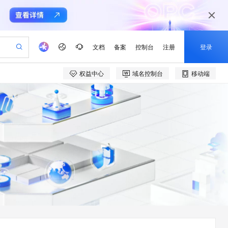
文档
备案
控制台
注册
登录
权益中心
域名控制台
移动端
验
作计划
器
AI 活动
专业服务
服务伙伴合作计划
开发者社区
加入我们
产品动态
服务平台百炼
阿里云 OPC 创新助力计划
一站式生成采购清单，支持单品或批量购买
io：打造专属 AI 语音助手
S产品伙伴计划（繁花）
峰会
CS
造的大模型服务与应用开发平台
一句话生成原生可编辑精美 PPT 文稿
AI 生产力先锋
Al MaaS 服务伙伴赋能合作
域名
博文
Careers
至高可申请百万元
Qwen3.8-Max 模型上线
开启高性价比 AI 编程新体验
弹性可伸缩的云计算服务
Qwen-Audio-3.0-Realtime 端到端实时语音角色扮演
输入一句话想法, 轻松生成专业的 PPT
先锋实践拓展 AI 生产力的边界
Token 补贴，五大权
计划
海大会
伙伴信用分合作计划
商标
问答
社会招聘
益加速 OPC 成功
eek-V4-Pro
SS
一键部署幻兽帕鲁游戏服务器
飞天发布时刻
HOT
Open Search 向量检索版支
划
备案
电子书
校园招聘
pSeek-V4-Pro
视频创作，一键激活电商全链路生产力
稳定、安全、高性价比、高性能的云存储服务
一键购买专属联机服务器，轻松开启游戏
所见，即是所愿
持视频检索 Pipeline 功能
更多支持
划
公司注册
镜像站
视频生成
语音识别与合成
专属 QwenPaw
漫剧工坊：一站式动画创作平台
AI 实训营
HOT
应用身份服务 (IDaaS)
合作伙伴培训与认证
划
上云迁移
站生成，高效打造优质广告素材
全接入的云上超级电脑
从聊天伙伴进化为能主动干活的本地数字员工
快速生产连贯的高质量长漫剧
从基础到进阶，Agent 创客手把手教你
OpenClaw 管理能力上线
e-1.1-T2V
Qwen3-TTS-Flash
lScope
我要反馈
查询合作伙伴
畅细腻的高质量视频
离线语音合成大模型，多语言方言自适应，低延迟高稳定
n Alibaba Cloud ISV 合作
代维服务
建企业门户网站
10 分钟搭建微信、支付宝小程序
MaxCompute MaxFrame 提
创新加速
ope
登录合作伙伴管理后台
我要建议
站，无忧落地极速上线
以可视化方式快速构建移动和 PC 门户网站
国内短信简单易用，安全可靠，秒级触达，全球覆盖200+国家和地区。
高效部署网站，快速应用到小程序
供自动弹性内存功能
e-1.1-I2V
Cosyvoice-V3-Flash