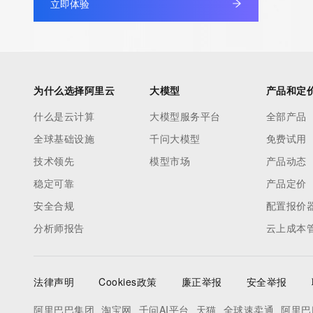
立即体验
Admin Street: REDACTED
Admin City: REDACTED
Admin State/Province: REDACTED
Admin Postal Code: REDACTED
Admin Country: REDACTED
为什么选择阿里云
大模型
产品和定
Admin Phone: REDACTED
什么是云计算
大模型服务平台
全部产品
Admin Phone Ext: REDACTED
全球基础设施
千问大模型
免费试用
Admin Fax: REDACTED
Admin Fax Ext: REDACTED
技术领先
模型市场
产品动态
Admin Email: REDACTED
稳定可靠
产品定价
Registry Tech ID: REDACTED
安全合规
配置报价
Tech Name: REDACTED
分析师报告
云上成本
Tech Organization: REDACTED
Tech Street: REDACTED
Tech City: REDACTED
法律声明
Cookies政策
廉正举报
安全举报
Tech State/Province: REDACTED
Tech Postal Code: REDACTED
阿里巴巴集团
淘宝网
千问AI平台
天猫
全球速卖通
阿里巴