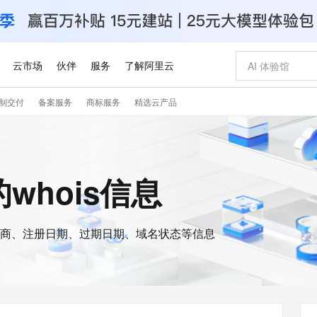
云市场
伙伴
服务
了解阿里云
制交付
备案服务
商标服务
精选云产品
AI 特惠
数据与 API
成为产品伙伴
企业增值服务
最佳实践
价格计算器
AI 场景体
基础软件
产品伙伴合
阿里云认证
市场活动
配置报价
大模型
自助选配和估算价格
新方式
睿译宝，AI翻译排版一步到位
智启 AI 普惠权益
产品生态集成认证中心
企业支持计划
云上春晚
域名与网站
千问官方 MaaS 平台，为开发者和 Agent 而生，新用户赠送 1 亿 + tokens 额度
Qwen Aud
AI Coding
阿里云Maa
2026 阿里云
云服务器 E
为企业打
数据集
Windows
大模型认证
模型
NEW
NEW
交付可用成果
值低价云产品抢先购
上传文档即自动完成翻译和格式还原
至高享 1亿+免费 tokens，加速 Al 应用落地
提供智能易用的域名与建站服务
智能编程，一键
安全可靠、
a的whois信息
产品生态伙伴
专家技术服务
云上奥运之旅
弹性计算合作
阿里云中企出
手机三要素
宝塔 Linux
全部认证
价格优势
有专属领域专家
GLM-5.2：长任务时代开源旗舰模型
阿里云 OPC 创新助力计划
千问大模型
即刻拥有 DeepS
AI 电商营销
对象存储 O
大模型
产品生态伙伴工作台
企业增值服务台
云栖战略参考
云存储合作计
云栖大会
身份实名认证
CentOS
训练营
推动算力普惠，释放技术红利
最高返9万
多领域专家智能体,一键组建 AI 虚拟交付团队
快速构建应用程序和网站，即刻迈出上云第一步
至高百万元 Token 补贴，加速一人公司成长
多元化、高性能、安全可靠的大模型服务
真正可用的 1M 上下文,一次完成代码全链路开发
轻松解锁专属 Dee
从图文生成到
云上的中国
数据库合作计
活动全景
短信
Docker
图片和
商、注册日期、过期日期、域名状态等信息
站式影视创作平台
Hermes Agent，打造自进化智能体
Token Plan 模型订阅计划
数字证书管理服务（原SSL证书）
5 分钟轻松部署
AI 广告创作
无影云电脑
企业成长
NEW
信息公告
看见新力量
云网络合作计
OCR 文字识别
JAVA
证享300元代金券
可视化编排打通从文字构思到成片全链路闭环
全托管，含MySQL、PostgreSQL、SQL Server、MariaDB多引擎
自主进化，持久记忆，越用越聪明
Qwen3.8-Max 首发尝鲜，限时加量 10 倍，夜间低至2折
实现全站HTTPS，呈现可信的WEB访问
图文、视频一
随时随地安
Kimi-K3
HappyHors
NEW
魔搭 Mode
loud
服务实践
官网公告
Kimi 最新旗舰模型，长程编程与推理利器
让文字生成流
金融模力时刻
Salesforce O
版
发票查验
全能环境
Claude Code + GStack 打造工程团队
千问办公，限时限量积分加倍
Qoder
低代码高效构
AI 建站
短信服务
型
NEW
作计划
计划
创新中心
魔搭 ModelSc
健康状态
理服务
让AI从“聊天伙伴”进化为能干活的“数字员工”
安装技能 GStack，拥有专属 AI 工程团队
你的AI工作搭子，覆盖日常办公高频场景
面向真实软件的智能体编程平台
0 代码专业建
客户案例
天气预报查询
操作系统
Deepseek-v4-pro
HappyHors
态合作计划