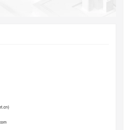
AI 应用
10分钟微调：让0.6B模型媲美235B模
多模态数据信
型
依托云原生高可用架构,实现Dify私有化部署
用1%尺寸在特定领域达到大模型90%以上效果
一个 AI 助手
超强辅助，Bol
即刻拥有 DeepSeek-R1 满血版
在企业官网、通讯软件中为客户提供 AI 客服
多种方案随心选，轻松解锁专属 DeepSeek
t.cn)
.com