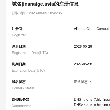
存储
天池大赛
能看、能想、能动手的多模
域名jinanaige.asia的注册信息
云解析DNS
解决方案免费试用 新老
电子合同
最高领取价值200元试用
安全
网络与CDN
AI 算法大赛
Qwen3-VL-Plus
获取时间
：
2026-08-09 10:45:35
畅捷通
大数据开发治理平台 Data
AI 产品 免费试用
网络
安全
云开发大赛
Tableau 订阅
1亿+ 大模型 tokens 和 
注册商
Alibaba Cloud Computin
可观测
入门学习赛
中间件
AI空中课堂在线直播课
云防火墙
140+云产品 免费试用
Registrar
大模型服务
上云与迁云
云原生的云上边界网络安全
产品新客免费试用，最长1
数据库
生态解决方案
注册日期
2026-05-28
千问AI平台-Token Plan
企业出海
大模型ACA认证体验
大数据计算
Registration Date(UTC)
助力企业全员 AI 认知与能
行业生态解决方案
政企业务
媒体服务
千问AI平台-模型体验
到期日期
2027-05-28
开发者生态解决方案
在线体验全尺寸、多种模态
Expiration Date(UTC)
企业服务与云通信
AI 开发和 AI 应用解决
Happy 系列大模型
域名与网站
域名状态
正常状态
ok
Domain Status
终端用户计算
DNS服务器
DNS
1
：
dns17.hichina
Serverless
大模型解决方案
DNS
2
：
dns18.hichina
Nameserver
开发工具