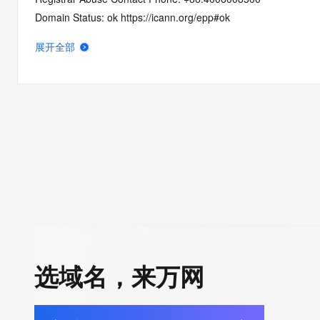
Domain Status: ok https://icann.org/epp#ok
Registry Registrant ID: REDACTED
展开全部
Registrant Name: REDACTED
Registrant Organization: an hui sheng lan ci mo wang luo ke ji 
Registrant Street: REDACTED
Registrant City: REDACTED
Registrant State/Province: an hui
Registrant Postal Code: REDACTED
Registrant Country: CN
Registrant Phone: REDACTED
Registrant Phone Ext: REDACTED
Registrant Fax: REDACTED
Registrant Fax Ext: REDACTED
Registrant Email: REDACTED
选域名，来万网
Registry Admin ID: REDACTED
Admin Name: REDACTED
Admin Organization: REDACTED