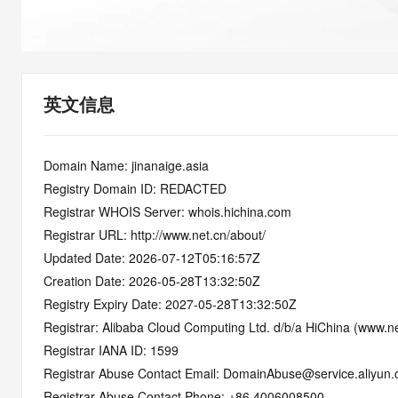
快速部署 Dify，高效搭建 
迁移与运维管理
10 分钟在聊天系统中增加
专有云
英文信息
Domain Name: jinanaige.asia
Registry Domain ID: REDACTED
Registrar WHOIS Server: whois.hichina.com
Registrar URL: http://www.net.cn/about/
Updated Date: 2026-07-12T05:16:57Z
Creation Date: 2026-05-28T13:32:50Z
Registry Expiry Date: 2027-05-28T13:32:50Z
Registrar: Alibaba Cloud Computing Ltd. d/b/a HiChina (www.ne
Registrar IANA ID: 1599
Registrar Abuse Contact Email: DomainAbuse@service.aliyun
Registrar Abuse Contact Phone: +86.4006008500