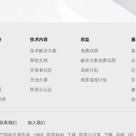
价
技术内容
权益
服
技术解决方案
免费试用
基
帮助文档
解决方案免费试用
企
开发者社区
高校计划
迁
天池大赛
推荐返现计划
官
器
阿里云认证
健
管理
信
联系我们
加入我们
巴国际交易市场
1688
阿里妈妈
飞猪
阿里云计算
万网
高德
UC