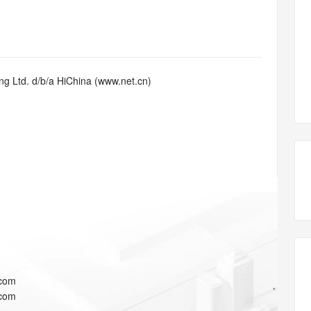
态智能体模型
旗舰 MoE 大模型，百万上下文与顶尖推理能力
图生视频，流
同享
万小智 AI 建站低至 15元/月
Qoder CN
AI 短剧/漫剧
云原生数据库 
快递物流查询
WordPress
成为服务伙
高校合作
点，立即开启云上创新
覆盖公网/内网、递归/权威、移动APP等全场景解析服务
送.CN域名，送备案服务码
基于千问大模型等，支持代码智能生成、研发智能问答
AI助力短剧
GLM-5.2
Wan2.7-T
Ubuntu
服务生态伙伴
视觉 Coding、空间感知、多模态思考等全面升级
1M上下文，专为长程任务能力而生
云工开物
企业应用
Works
Night Plan 支持 Qwen 3.8-Max
云原生大数据计算服务 MaxCompute
AI 办公
容器服务 Kub
NEW
Red Hat
30+ 款产品免费体验
Data Agent 驱动的一站式 Data+AI 开发治理平台
夜间 5 折，Qwen/Meoo/TokenPlan 客户专享
面向分析的企业级SaaS模式云数据仓库
AI智能应用
提供一站式管
科研合作
g Ltd. d/b/a HiChina (www.net.cn)
ERP
堂（旗舰版）
SUSE
智能客服
AI 应用构建
大模型原生
CRM
防护产品
2个月
自动承接线索
建站小程序
Qoder
大模型服务平台百炼-应用模版
OA 办公系统
HOT
NEW
面向真实软件
个人版上线、团队版降价；千问3.8-Max首发发尝鲜
丰富多元化的应用模版和解决方案
力提升
财税管理
模板建站
万有无界
大模型服务平台百炼-智能体
400电话
定制建站
的模型效果
灵活可视化地构建企业级 Agent
方案
广告营销
模板小程序
秒悟
人工智能平台 PAI
定制小程序
云端极速 AI 
新一代 AI 视频生成模型，深度适配广告营销等场景
AI Native 的算法工程平台，一站式完成建模、训练、推理服务部署
APP 开发
.com
建站系统
.com