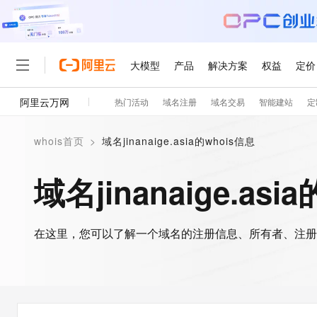
大模型
产品
解决方案
权益
定价
阿里云万网
热门活动
域名注册
域名交易
智能建站
定
大模型
产品
解决方案
权益
定价
云市场
伙伴
服务
了解阿里云
精选产品
精选解决方案
普惠上云
产品定价
精选商城
成为销售伙伴
售前咨询
为什么选择阿里云
千问AI平台
whois首页
>
域名jinanaige.asia的whois信息
了解云产品的定价详情
大模型服务平台百炼
千问办公，解锁你的工作
普惠上云 官方力荐
分销伙伴
在线服务
网站建设
什么是云计算
大
大模型服务与应用平台
企业级Agent产品，直接
云服务器38元/年起，超
域名jinanaige.asi
咨询伙伴
多端小程序
技术领先
云上成本管理
售后服务
轻量应用服务器
Agency Agents：拥
官方推荐返现计划
大模型
精选产品
精选解决方案
Salesforce 国际版订阅
稳定可靠
管理和优化成本
推荐新用户得奖励，单订单
销售伙伴合作计划
自助服务
友盟天域
安全合规
人工智能与机器学习
AI
文本生成
在这里，您可以了解一个域名的注册信息、所有者、注册
云数据库 RDS
HappyHorse 打造一
云工开物
无影生态合作计划
在线服务
观测云
分析师报告
高校专属算力普惠，学生认
计算
互联网应用开发
Qwen3.8-Max
HOT
Salesforce On Alibaba C
工单服务
智能体时代全能旗舰模型
Tuya 物联网平台阿里云
研究报告与白皮书
人工智能平台 PAI
快速拥有专属 OpenClaw
大模
Consulting Partner 合
大数据
容器
免费试用
短信专区
一站式AI开发、训练和推
蓝凌 OA
Qwen3.7-Plus
AI 大模型销售与服务生
现代化应用