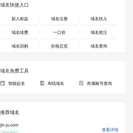
安全
畅自然，细节丰富
高表现力语音合成大模型，语音克隆听感自然
我要投诉
PolarDB
域名快捷入口
上云场景组合购
Milvus 弹性伸缩功能新增节
伴
漫剧创作，剧本、分镜、视频高效生成
100%兼容MySQL、PostgreSQL，兼容Oracle，支持集中和分布式
覆盖90%+业务场景，专享组合折扣价
点支持范围
2V
VPN
Fun-ASR
新人权益
域名注册
域名转入
文戏情感细腻自然，动作戏激烈拳拳到肉，实现更强表演能力
支持中英文自由切换，具备更强的噪声鲁棒性
ernetes 版 ACK
云聚AI 严选权益
AI 原生数据库服务发布
SSL 证书
，一键激活高效办公新体验
理容器应用的 K8s 服务
精选AI产品，从模型到应用全链提效
Agent 数据网关
域名续费
一口价
域名抢注
堡垒机
AI 用量加速计划
云原生数据库 PolarDB
应用
域名回购
价格总览
防火墙
域名查询
、识别商机，让客服更高效、服务更出色。
新老同享，达量后返
Agentic Database 发布
千问办公
主机安全
NEW
的智能体编程平台
一站式AI生产力平台
域名免费工具
AI 应用及服务市场
伶鹊
企业级人与Agent协作平台，接入和调度多个数字员工
智能客服平台，对话机器人、对话分析、智能外呼
智能起名
AI找域名
所属账号查询
AI 应用
大模型服务平台百炼 - 全妙
大模型
应用创作平台
多模态内容创作工具，已接入 DeepSeek
自然语言处理
推荐域名
数据标注
jin-ju.com
机器学习
查看详情