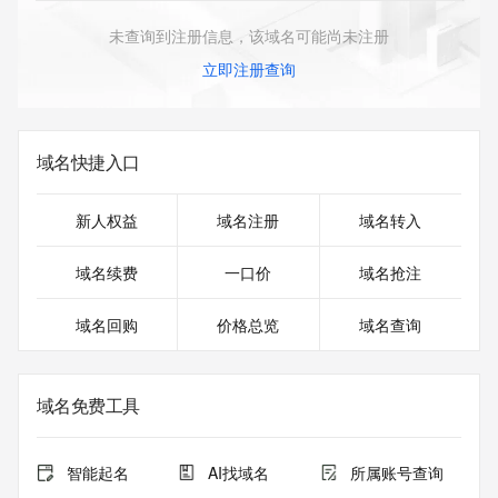
未查询到注册信息，该域名可能尚未注册
立即注册查询
域名快捷入口
新人权益
域名注册
域名转入
域名续费
一口价
域名抢注
域名回购
价格总览
域名查询
域名免费工具
智能起名
AI找域名
所属账号查询