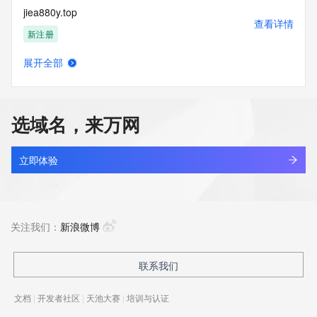
jiea880y.top
查看详情
新注册
展开全部
jiean-med.com
查看详情
待删除
选域名，来万网
jieanchang.top
查看详情
最近查询
立即体验
jieandqiao.top
查看详情
最近查询
关注我们：
新浪微博
jieanlab.com
联系我们
查看详情
最近查询
文档
|
开发者社区
|
天池大赛
|
培训与认证