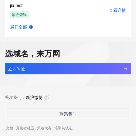
jia.tech
查看详情
最近查询
展开全部
jia0601.cn
查看详情
最近查询
选域名，来万网
jia1.pro
查看详情
最近查询
立即体验
jia123.top
查看详情
最近查询
关注我们：
新浪微博
jia17.com
联系我们
查看详情
最近查询
文档
|
开发者社区
|
天池大赛
|
培训与认证