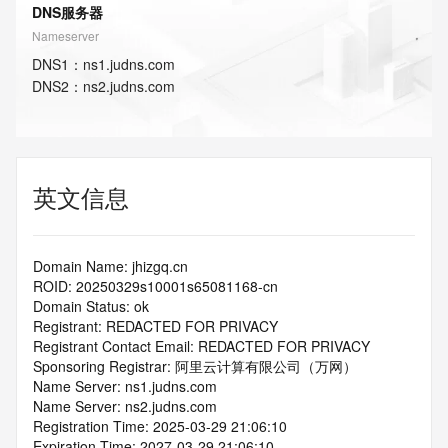
DNS服务器
Nameserver
DNS
1
：
ns1.judns.com
DNS
2
：
ns2.judns.com
英文信息
Domain Name: jhizgq.cn
ROID: 20250329s10001s65081168-cn
Domain Status: ok
Registrant: REDACTED FOR PRIVACY
Registrant Contact Email: REDACTED FOR PRIVACY
Sponsoring Registrar: 阿里云计算有限公司（万网）
Name Server: ns1.judns.com
Name Server: ns2.judns.com
Registration Time: 2025-03-29 21:06:10
Expiration Time: 2027-03-29 21:06:10