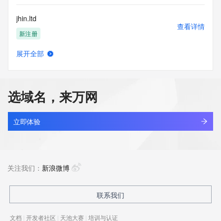
jhin.ltd
查看详情
新注册
展开全部
jhiunf.cn
查看详情
最近查询
选域名，来万网
jhiunh.cn
查看详情
最近查询
立即体验
jhizyjk.cn
查看详情
最近查询
关注我们：
新浪微博
kingsun.cn
联系我们
查看详情
最近查询
文档
|
开发者社区
|
天池大赛
|
培训与认证