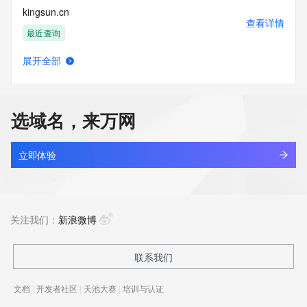
kingsun.cn
查看详情
最近查询
展开全部
ahsnli.cn
查看详情
最近查询
选域名，来万网
apsci.cn
查看详情
最近查询
立即体验
bmwev.cn
查看详情
最近查询
关注我们：
新浪微博
hctou.com.cn
联系我们
查看详情
最近查询
文档
|
开发者社区
|
天池大赛
|
培训与认证