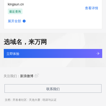
kingsun.cn
查看详情
最近查询
展开全部
ahsnli.cn
查看详情
最近查询
选域名，来万网
apsci.cn
查看详情
最近查询
立即体验
bmwev.cn
查看详情
最近查询
关注我们：
新浪微博
hctou.com.cn
联系我们
查看详情
最近查询
文档
|
开发者社区
|
天池大赛
|
培训与认证