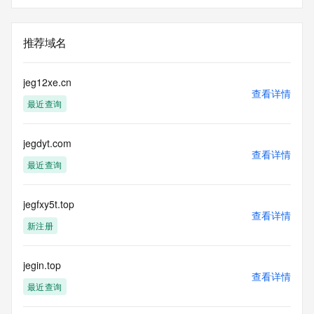
推荐域名
jeg12xe.cn
查看详情
最近查询
jegdyt.com
查看详情
最近查询
jegfxy5t.top
查看详情
新注册
jegin.top
查看详情
最近查询