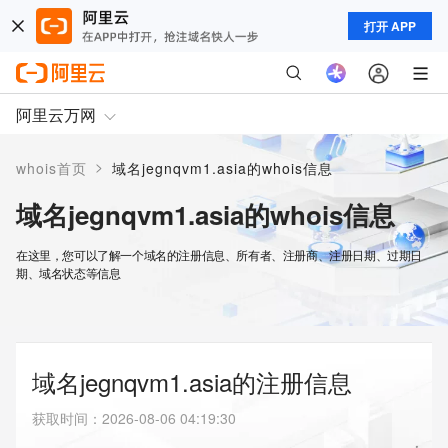
打开 APP
阿里云万网
>
whois首页
域名jegnqvm1.asia的whois信息
域名jegnqvm1.asia的whois信息
在这里，您可以了解一个域名的注册信息、所有者、注册商、注册日期、过期日
期、域名状态等信息
域名jegnqvm1.asia的注册信息
获取时间
：
2026-08-06 04:19:30