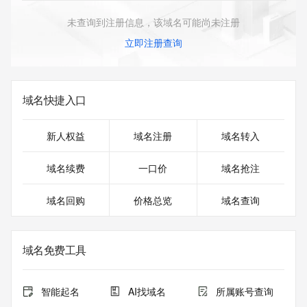
未查询到注册信息，该域名可能尚未注册
立即注册查询
域名快捷入口
新人权益
域名注册
域名转入
域名续费
一口价
域名抢注
域名回购
价格总览
域名查询
域名免费工具
智能起名
AI找域名
所属账号查询