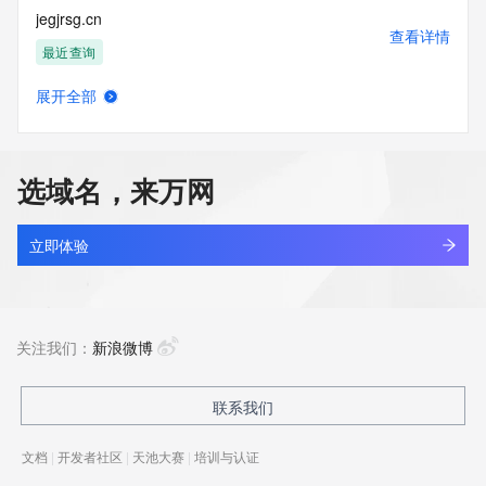
jegjrsg.cn
查看详情
最近查询
展开全部
jegmo.xyz
查看详情
最近查询
选域名，来万网
jegsco.shop
查看详情
新注册
立即体验
jegyp.cn
查看详情
最近查询
关注我们：
新浪微博
aishuziren.asia
联系我们
查看详情
最近查询
文档
|
开发者社区
|
天池大赛
|
培训与认证