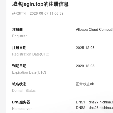
存储
天池大赛
能看、能想、能动手的多模
域名jegin.top的注册信息
云解析DNS
解决方案免费试用 新老
电子合同
最高领取价值200元试用
安全
网络与CDN
AI 算法大赛
Qwen3-VL-Plus
获取时间
：
2026-08-07 11:06:39
畅捷通
大数据开发治理平台 Data
AI 产品 免费试用
网络
安全
云开发大赛
Tableau 订阅
1亿+ 大模型 tokens 和 
注册商
Alibaba Cloud Computin
可观测
入门学习赛
中间件
AI空中课堂在线直播课
云防火墙
140+云产品 免费试用
Registrar
大模型服务
上云与迁云
云原生的云上边界网络安全
产品新客免费试用，最长1
数据库
生态解决方案
注册日期
2025-12-08
千问AI平台-Token Plan
企业出海
大模型ACA认证体验
大数据计算
Registration Date(UTC)
助力企业全员 AI 认知与能
行业生态解决方案
政企业务
媒体服务
千问AI平台-模型体验
到期日期
2029-12-08
开发者生态解决方案
在线体验全尺寸、多种模态
Expiration Date(UTC)
企业服务与云通信
AI 开发和 AI 应用解决
Happy 系列大模型
域名与网站
域名状态
正常状态
ok
Domain Status
终端用户计算
DNS服务器
DNS
1
：
dns27.hichina
Serverless
大模型解决方案
DNS
2
：
dns28.hichina
Nameserver
开发工具