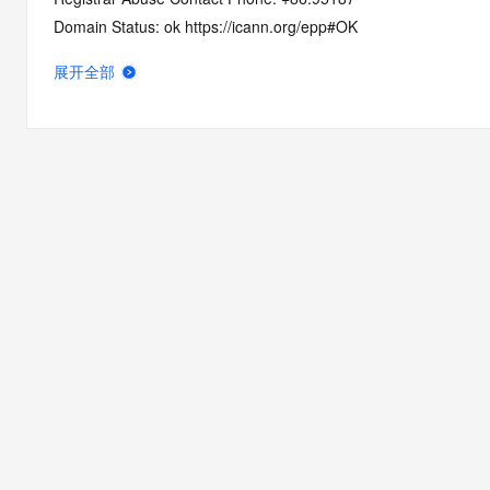
Domain Status: ok https://icann.org/epp#OK
Registry Registrant ID: REDACTED FOR PRIVACY
展开全部
Registrant Name: REDACTED FOR PRIVACY
Registrant Organization: REDACTED FOR PRIVACY
Registrant Street:  REDACTED FOR PRIVACY
Registrant City: REDACTED FOR PRIVACY
Registrant State/Province: liao ning
Registrant Postal Code: REDACTED FOR PRIVACY
Registrant Country: CN
Registrant Phone: REDACTED FOR PRIVACY
Registrant Phone Ext: REDACTED FOR PRIVACY
Registrant Fax: REDACTED FOR PRIVACY
Registrant Fax Ext: REDACTED FOR PRIVACY
Registrant Email: Please query the RDDS service of the Registrar
how to contact the Registrant, Admin, or Tech contact of the 
Registry Admin ID: REDACTED FOR PRIVACY
Admin Name: 