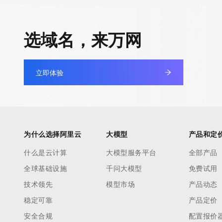
Admin Organization: 
Admin Street: 
选域名，来万网
Admin City: 
Admin State/Province: 
Admin Postal Code: 
立即体验
Admin Country: 
Admin Phone: 
Admin Phone Ext: 
Admin Fax: 
Admin Fax Ext: 
为什么选择阿里云
大模型
产品和定
Admin Email: 
Registry Tech ID: REDACTED FOR PRIVACY
什么是云计算
大模型服务平台
全部产品
Tech Name: 
全球基础设施
千问大模型
免费试用
Tech Organization: 
技术领先
模型市场
产品动态
Tech Street: 
稳定可靠
产品定价
Tech City: 
Tech State/Province: 
安全合规
配置报价