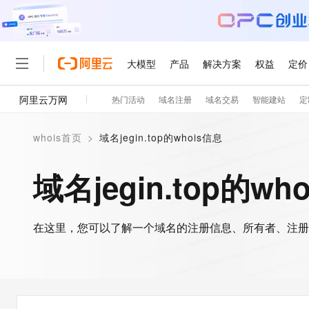
大模型
产品
解决方案
权益
定价
阿里云万网
热门活动
域名注册
域名交易
智能建站
定
大模型
产品
解决方案
权益
定价
云市场
伙伴
服务
了解阿里云
精选产品
精选解决方案
普惠上云
产品定价
精选商城
成为销售伙伴
售前咨询
为什么选择阿里云
千问AI平台
whois首页
>
域名jegin.top的whois信息
了解云产品的定价详情
大模型服务平台百炼
千问办公，解锁你的工作
普惠上云 官方力荐
分销伙伴
在线服务
网站建设
什么是云计算
大
大模型服务与应用平台
企业级Agent产品，直接
云服务器38元/年起，超
域名jegin.top的wh
咨询伙伴
多端小程序
技术领先
云上成本管理
售后服务
轻量应用服务器
Agency Agents：拥
官方推荐返现计划
大模型
精选产品
精选解决方案
Salesforce 国际版订阅
稳定可靠
管理和优化成本
推荐新用户得奖励，单订单
销售伙伴合作计划
自助服务
友盟天域
安全合规
人工智能与机器学习
AI
文本生成
在这里，您可以了解一个域名的注册信息、所有者、注册
云数据库 RDS
HappyHorse 打造一
云工开物
无影生态合作计划
在线服务
观测云
分析师报告
高校专属算力普惠，学生认
计算
互联网应用开发
Qwen3.8-Max
HOT
Salesforce On Alibaba C
工单服务
智能体时代全能旗舰模型
Tuya 物联网平台阿里云
研究报告与白皮书
人工智能平台 PAI
快速拥有专属 OpenClaw
大模
Consulting Partner 合
大数据
容器
免费试用
短信专区
一站式AI开发、训练和推
蓝凌 OA
Qwen3.7-Plus
AI 大模型销售与服务生
现代化应用