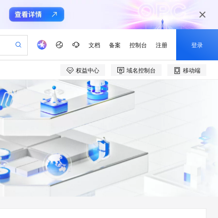
文档
备案
控制台
注册
登录
权益中心
域名控制台
移动端
验
作计划
器
AI 活动
专业服务
服务伙伴合作计划
开发者社区
加入我们
产品动态
服务平台百炼
阿里云 OPC 创新助力计划
一站式生成采购清单，支持单品或批量购买
io：打造专属 AI 语音助手
S产品伙伴计划（繁花）
峰会
CS
造的大模型服务与应用开发平台
一句话生成原生可编辑精美 PPT 文稿
AI 生产力先锋
Al MaaS 服务伙伴赋能合作
域名
博文
Careers
至高可申请百万元
Qwen3.8-Max 模型上线
开启高性价比 AI 编程新体验
弹性可伸缩的云计算服务
Qwen-Audio-3.0-Realtime 端到端实时语音角色扮演
输入一句话想法, 轻松生成专业的 PPT
先锋实践拓展 AI 生产力的边界
Token 补贴，五大权
计划
海大会
伙伴信用分合作计划
商标
问答
社会招聘
益加速 OPC 成功
eek-V4-Pro
SS
一键部署幻兽帕鲁游戏服务器
飞天发布时刻
HOT
Open Search 向量检索版支
划
备案
电子书
校园招聘
pSeek-V4-Pro
视频创作，一键激活电商全链路生产力
稳定、安全、高性价比、高性能的云存储服务
一键购买专属联机服务器，轻松开启游戏
所见，即是所愿
持视频检索 Pipeline 功能
更多支持
划
公司注册
镜像站
视频生成
语音识别与合成
专属 QwenPaw
漫剧工坊：一站式动画创作平台
AI 实训营
HOT
应用身份服务 (IDaaS)
合作伙伴培训与认证
划
上云迁移
站生成，高效打造优质广告素材
全接入的云上超级电脑
从聊天伙伴进化为能主动干活的本地数字员工
快速生产连贯的高质量长漫剧
从基础到进阶，Agent 创客手把手教你
OpenClaw 管理能力上线
e-1.1-T2V
Qwen3-TTS-Flash
lScope
我要反馈
查询合作伙伴
畅细腻的高质量视频
离线语音合成大模型，多语言方言自适应，低延迟高稳定
n Alibaba Cloud ISV 合作
代维服务
建企业门户网站
10 分钟搭建微信、支付宝小程序
MaxCompute MaxFrame 提
创新加速
ope
登录合作伙伴管理后台
我要建议
站，无忧落地极速上线
以可视化方式快速构建移动和 PC 门户网站
国内短信简单易用，安全可靠，秒级触达，全球覆盖200+国家和地区。
高效部署网站，快速应用到小程序
供自动弹性内存功能
e-1.1-I2V
Cosyvoice-V3-Flash