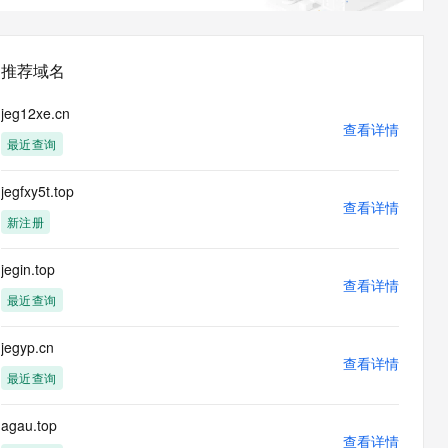
息提取
与 AI 智能体进行实时音视频通话
从文本、图片、视频中提取结构化的属性信息
构建支持视频理解的 AI 音视频实时通话应用
推荐域名
t.diy 一步搞定创意建站
构建大模型应用的安全防护体系
通过自然语言交互简化开发流程,全栈开发支持
通过阿里云安全产品对 AI 应用进行安全防护
jeg12xe.cn
查看详情
最近查询
jegfxy5t.top
查看详情
新注册
jegin.top
查看详情
最近查询
jegyp.cn
查看详情
最近查询
agau.top
查看详情