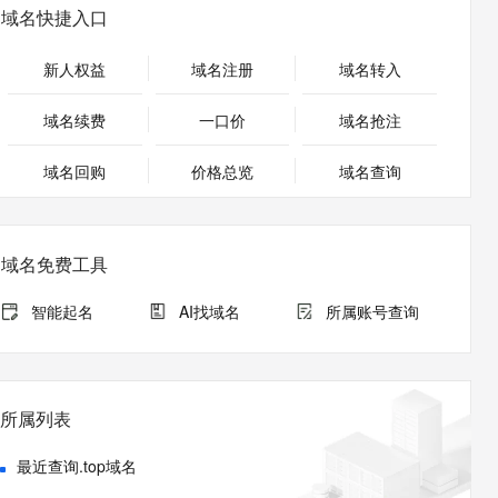
安全
畅自然，细节丰富
高表现力语音合成大模型，语音克隆听感自然
我要投诉
PolarDB
域名快捷入口
上云场景组合购
Milvus 弹性伸缩功能新增节
伴
漫剧创作，剧本、分镜、视频高效生成
100%兼容MySQL、PostgreSQL，兼容Oracle，支持集中和分布式
覆盖90%+业务场景，专享组合折扣价
点支持范围
2V
VPN
Fun-ASR
新人权益
域名注册
域名转入
文戏情感细腻自然，动作戏激烈拳拳到肉，实现更强表演能力
支持中英文自由切换，具备更强的噪声鲁棒性
ernetes 版 ACK
云聚AI 严选权益
AI 原生数据库服务发布
SSL 证书
，一键激活高效办公新体验
理容器应用的 K8s 服务
精选AI产品，从模型到应用全链提效
Agent 数据网关
域名续费
一口价
域名抢注
堡垒机
AI 用量加速计划
云原生数据库 PolarDB
应用
域名回购
价格总览
防火墙
域名查询
、识别商机，让客服更高效、服务更出色。
新老同享，达量后返
Agentic Database 发布
千问办公
主机安全
NEW
的智能体编程平台
一站式AI生产力平台
域名免费工具
AI 应用及服务市场
伶鹊
企业级人与Agent协作平台，接入和调度多个数字员工
智能客服平台，对话机器人、对话分析、智能外呼
智能起名
AI找域名
所属账号查询
AI 应用
大模型服务平台百炼 - 全妙
大模型
应用创作平台
多模态内容创作工具，已接入 DeepSeek
自然语言处理
所属列表
数据标注
最近查询.top域名
机器学习