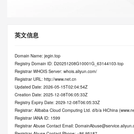
快速部署 Dify，高效搭建 
迁移与运维管理
10 分钟在聊天系统中增加
专有云
英文信息
Domain Name: jegin.top
Registry Domain ID: D20251208G10001G_63144103-top
Registrar WHOIS Server: whois.aliyun.com/
Registrar URL: http://www.net.cn
Updated Date: 2026-05-15T02:04:54Z
Creation Date: 2025-12-08T06:05:33Z
Registry Expiry Date: 2029-12-08T06:05:33Z
Registrar: Alibaba Cloud Computing Ltd. d/b/a HiChina (www.ne
Registrar IANA ID: 1599
Registrar Abuse Contact Email: DomainAbuse@service.aliyun
Registrar Abuse Contact Phone: +86.95187