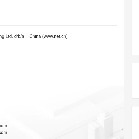
态智能体模型
旗舰 MoE 大模型，百万上下文与顶尖推理能力
图生视频，流
同享
万小智 AI 建站低至 15元/月
Qoder CN
AI 短剧/漫剧
云原生数据库 
快递物流查询
WordPress
成为服务伙
高校合作
点，立即开启云上创新
覆盖公网/内网、递归/权威、移动APP等全场景解析服务
送.CN域名，送备案服务码
基于千问大模型等，支持代码智能生成、研发智能问答
AI助力短剧
GLM-5.2
Wan2.7-T
Ubuntu
服务生态伙伴
视觉 Coding、空间感知、多模态思考等全面升级
1M上下文，专为长程任务能力而生
云工开物
企业应用
Works
Night Plan 支持 Qwen 3.8-Max
云原生大数据计算服务 MaxCompute
AI 办公
容器服务 Kub
NEW
Red Hat
30+ 款产品免费体验
Data Agent 驱动的一站式 Data+AI 开发治理平台
夜间 5 折，Qwen/Meoo/TokenPlan 客户专享
面向分析的企业级SaaS模式云数据仓库
AI智能应用
提供一站式管
科研合作
g Ltd. d/b/a HiChina (www.net.cn)
ERP
堂（旗舰版）
SUSE
智能客服
AI 应用构建
大模型原生
CRM
防护产品
2个月
自动承接线索
建站小程序
Qoder
大模型服务平台百炼-应用模版
OA 办公系统
HOT
NEW
面向真实软件
个人版上线、团队版降价；千问3.8-Max首发发尝鲜
丰富多元化的应用模版和解决方案
力提升
财税管理
模板建站
万有无界
大模型服务平台百炼-智能体
400电话
定制建站
的模型效果
灵活可视化地构建企业级 Agent
方案
广告营销
模板小程序
秒悟
人工智能平台 PAI
定制小程序
云端极速 AI 
新一代 AI 视频生成模型，深度适配广告营销等场景
AI Native 的算法工程平台，一站式完成建模、训练、推理服务部署
APP 开发
.com
建站系统
.com