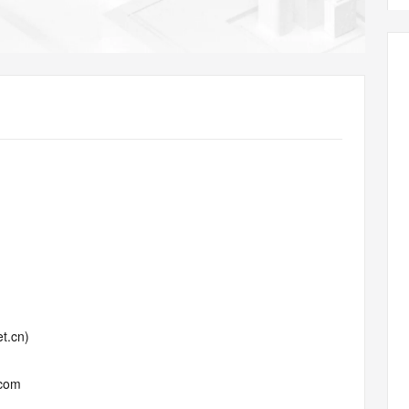
AI 应用
10分钟微调：让0.6B模型媲美235B模
多模态数据信
型
依托云原生高可用架构,实现Dify私有化部署
用1%尺寸在特定领域达到大模型90%以上效果
一个 AI 助手
超强辅助，Bol
即刻拥有 DeepSeek-R1 满血版
在企业官网、通讯软件中为客户提供 AI 客服
多种方案随心选，轻松解锁专属 DeepSeek
t.cn)
.com