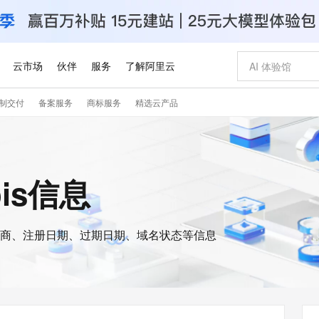
云市场
伙伴
服务
了解阿里云
制交付
备案服务
商标服务
精选云产品
AI 特惠
数据与 API
成为产品伙伴
企业增值服务
最佳实践
价格计算器
AI 场景体
基础软件
产品伙伴合
阿里云认证
市场活动
配置报价
大模型
自助选配和估算价格
新方式
睿译宝，AI翻译排版一步到位
智启 AI 普惠权益
产品生态集成认证中心
企业支持计划
云上春晚
域名与网站
千问官方 MaaS 平台，为开发者和 Agent 而生，新用户赠送 1 亿 + tokens 额度
Qwen Aud
AI Coding
阿里云Maa
2026 阿里云
云服务器 E
为企业打
数据集
Windows
大模型认证
模型
NEW
NEW
交付可用成果
值低价云产品抢先购
上传文档即自动完成翻译和格式还原
至高享 1亿+免费 tokens，加速 Al 应用落地
提供智能易用的域名与建站服务
智能编程，一键
安全可靠、
ois信息
产品生态伙伴
专家技术服务
云上奥运之旅
弹性计算合作
阿里云中企出
手机三要素
宝塔 Linux
全部认证
价格优势
有专属领域专家
GLM-5.2：长任务时代开源旗舰模型
阿里云 OPC 创新助力计划
千问大模型
即刻拥有 DeepS
AI 电商营销
对象存储 O
大模型
产品生态伙伴工作台
企业增值服务台
云栖战略参考
云存储合作计
云栖大会
身份实名认证
CentOS
训练营
推动算力普惠，释放技术红利
最高返9万
多领域专家智能体,一键组建 AI 虚拟交付团队
快速构建应用程序和网站，即刻迈出上云第一步
至高百万元 Token 补贴，加速一人公司成长
多元化、高性能、安全可靠的大模型服务
真正可用的 1M 上下文,一次完成代码全链路开发
轻松解锁专属 Dee
从图文生成到
云上的中国
数据库合作计
活动全景
短信
Docker
图片和
商、注册日期、过期日期、域名状态等信息
站式影视创作平台
Hermes Agent，打造自进化智能体
Token Plan 模型订阅计划
数字证书管理服务（原SSL证书）
5 分钟轻松部署
AI 广告创作
无影云电脑
企业成长
NEW
信息公告
看见新力量
云网络合作计
OCR 文字识别
JAVA
证享300元代金券
可视化编排打通从文字构思到成片全链路闭环
全托管，含MySQL、PostgreSQL、SQL Server、MariaDB多引擎
自主进化，持久记忆，越用越聪明
Qwen3.8-Max 首发尝鲜，限时加量 10 倍，夜间低至2折
实现全站HTTPS，呈现可信的WEB访问
图文、视频一
随时随地安
Kimi-K3
HappyHors
NEW
魔搭 Mode
loud
服务实践
官网公告
Kimi 最新旗舰模型，长程编程与推理利器
让文字生成流
金融模力时刻
Salesforce O
版
发票查验
全能环境
Claude Code + GStack 打造工程团队
千问办公，限时限量积分加倍
Qoder
低代码高效构
AI 建站
短信服务
型
NEW
作计划
计划
创新中心
魔搭 ModelSc
健康状态
理服务
让AI从“聊天伙伴”进化为能干活的“数字员工”
安装技能 GStack，拥有专属 AI 工程团队
你的AI工作搭子，覆盖日常办公高频场景
面向真实软件的智能体编程平台
0 代码专业建
客户案例
天气预报查询
操作系统
Deepseek-v4-pro
HappyHors
态合作计划