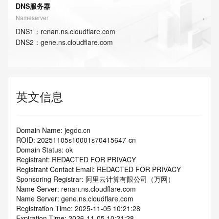
DNS服务器
Nameserver
DNS
1
：
renan.ns.cloudflare.com
DNS
2
：
gene.ns.cloudflare.com
英文信息
Domain Name: jegdc.cn
ROID: 20251105s10001s70415647-cn
Domain Status: ok
Registrant: REDACTED FOR PRIVACY
Registrant Contact Email: REDACTED FOR PRIVACY
Sponsoring Registrar: 阿里云计算有限公司（万网）
Name Server: renan.ns.cloudflare.com
Name Server: gene.ns.cloudflare.com
Registration Time: 2025-11-05 10:21:28
Expiration Time: 2026-11-05 10:21:28