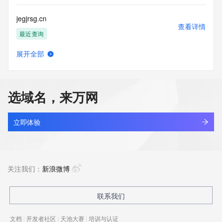
jegjrsg.cn
查看详情
最近查询
展开全部
jegmo.xyz
查看详情
最近查询
选域名，来万网
jegsco.shop
查看详情
新注册
立即体验
jegyp.cn
查看详情
最近查询
关注我们：
新浪微博
kingsun.cn
联系我们
查看详情
最近查询
文档
|
开发者社区
|
天池大赛
|
培训与认证