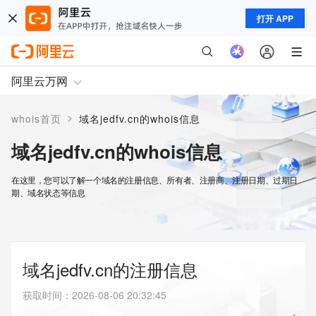
打开 APP
阿里云万网
>
whois首页
域名jedfv.cn的whois信息
域名jedfv.cn的whois信息
在这里，您可以了解一个域名的注册信息、所有者、注册商、注册日期、过期日
期、域名状态等信息
域名jedfv.cn的注册信息
获取时间
：
2026-08-06 20:32:45