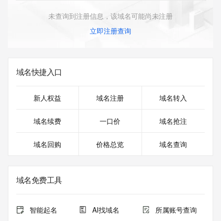
未查询到注册信息，该域名可能尚未注册
立即注册查询
域名快捷入口
新人权益
域名注册
域名转入
域名续费
一口价
域名抢注
域名回购
价格总览
域名查询
域名免费工具
智能起名
AI找域名
所属账号查询