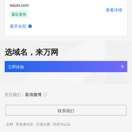
ixsulv.com
查看详情
最近查询
展开全部
ixswn.asia
查看详情
新注册
选域名，来万网
ixszg.cn
查看详情
最近查询
立即体验
heitu.wang
查看详情
最近查询
关注我们：
新浪微博
jscy.wang
联系我们
查看详情
最近查询
文档
|
开发者社区
|
天池大赛
|
培训与认证