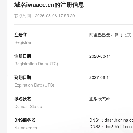
存储
天池大赛
能看、能想、能动手的多模
域名iwaace.cn的注册信息
云解析DNS
解决方案免费试用 新老
电子合同
最高领取价值200元试用
安全
网络与CDN
AI 算法大赛
Qwen3-VL-Plus
获取时间
：
2026-08-08 17:55:29
畅捷通
大数据开发治理平台 Data
AI 产品 免费试用
网络
安全
云开发大赛
Tableau 订阅
1亿+ 大模型 tokens 和 
注册商
阿里巴巴云计算（北京
可观测
入门学习赛
中间件
AI空中课堂在线直播课
云防火墙
140+云产品 免费试用
Registrar
大模型服务
上云与迁云
云原生的云上边界网络安全
产品新客免费试用，最长1
数据库
生态解决方案
注册日期
2020-08-11
千问AI平台-Token Plan
企业出海
大模型ACA认证体验
大数据计算
Registration Date(UTC)
助力企业全员 AI 认知与能
行业生态解决方案
政企业务
媒体服务
千问AI平台-模型体验
到期日期
2027-08-11
开发者生态解决方案
在线体验全尺寸、多种模态
Expiration Date(UTC)
企业服务与云通信
AI 开发和 AI 应用解决
Happy 系列大模型
域名与网站
域名状态
正常状态
ok
Domain Status
终端用户计算
DNS服务器
DNS
1
：
dns4.hichina.
Serverless
大模型解决方案
DNS
2
：
dns3.hichina.
Nameserver
开发工具