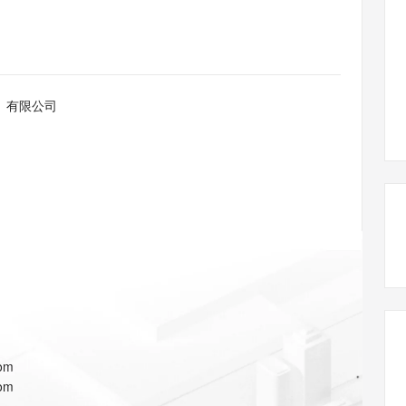
态智能体模型
旗舰 MoE 大模型，百万上下文与顶尖推理能力
图生视频，流
同享
万小智 AI 建站低至 15元/月
Qoder CN
AI 短剧/漫剧
云原生数据库 
快递物流查询
WordPress
成为服务伙
高校合作
点，立即开启云上创新
覆盖公网/内网、递归/权威、移动APP等全场景解析服务
送.CN域名，送备案服务码
基于千问大模型等，支持代码智能生成、研发智能问答
AI助力短剧
GLM-5.2
Wan2.7-T
Ubuntu
服务生态伙伴
视觉 Coding、空间感知、多模态思考等全面升级
1M上下文，专为长程任务能力而生
云工开物
企业应用
Works
Night Plan 支持 Qwen 3.8-Max
云原生大数据计算服务 MaxCompute
AI 办公
容器服务 Kub
NEW
Red Hat
30+ 款产品免费体验
Data Agent 驱动的一站式 Data+AI 开发治理平台
夜间 5 折，Qwen/Meoo/TokenPlan 客户专享
面向分析的企业级SaaS模式云数据仓库
AI智能应用
提供一站式管
科研合作
）有限公司
ERP
堂（旗舰版）
SUSE
智能客服
AI 应用构建
大模型原生
CRM
防护产品
2个月
自动承接线索
建站小程序
Qoder
大模型服务平台百炼-应用模版
OA 办公系统
HOT
NEW
面向真实软件
个人版上线、团队版降价；千问3.8-Max首发发尝鲜
丰富多元化的应用模版和解决方案
力提升
财税管理
模板建站
万有无界
大模型服务平台百炼-智能体
400电话
定制建站
的模型效果
灵活可视化地构建企业级 Agent
方案
广告营销
模板小程序
秒悟
人工智能平台 PAI
定制小程序
云端极速 AI 
新一代 AI 视频生成模型，深度适配广告营销等场景
AI Native 的算法工程平台，一站式完成建模、训练、推理服务部署
APP 开发
com
建站系统
com