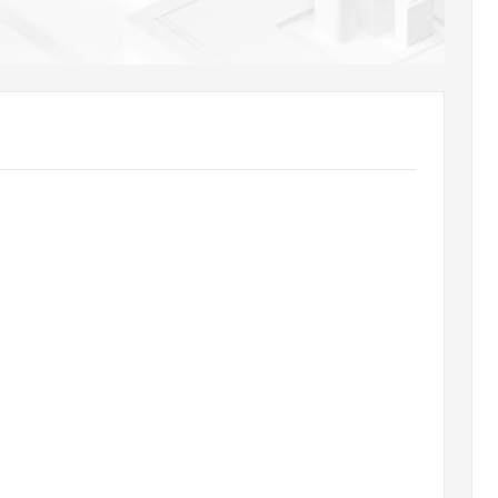
AI 应用
10分钟微调：让0.6B模型媲美235B模
多模态数据信
型
依托云原生高可用架构,实现Dify私有化部署
用1%尺寸在特定领域达到大模型90%以上效果
一个 AI 助手
超强辅助，Bol
即刻拥有 DeepSeek-R1 满血版
在企业官网、通讯软件中为客户提供 AI 客服
多种方案随心选，轻松解锁专属 DeepSeek