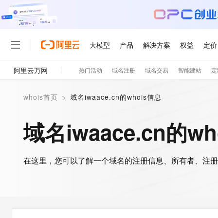
大模型
产品
解决方案
权益
定价
阿里云万网
热门活动
域名注册
域名交易
智能建站
定
大模型
产品
解决方案
权益
定价
云市场
伙伴
服务
了解阿里云
精选产品
精选解决方案
普惠上云
产品定价
精选商城
成为销售伙伴
售前咨询
为什么选择阿里云
千问AI平台
whois首页
>
域名iwaace.cn的whois信息
了解云产品的定价详情
大模型服务平台百炼
千问办公，解锁你的工作
普惠上云 官方力荐
分销伙伴
在线服务
网站建设
什么是云计算
大
大模型服务与应用平台
企业级Agent产品，直接
云服务器38元/年起，超
域名iwaace.cn的w
咨询伙伴
多端小程序
技术领先
云上成本管理
售后服务
轻量应用服务器
Agency Agents：拥
官方推荐返现计划
大模型
精选产品
精选解决方案
Salesforce 国际版订阅
稳定可靠
管理和优化成本
推荐新用户得奖励，单订单
销售伙伴合作计划
自助服务
友盟天域
安全合规
人工智能与机器学习
AI
文本生成
在这里，您可以了解一个域名的注册信息、所有者、注册
云数据库 RDS
HappyHorse 打造一
云工开物
无影生态合作计划
在线服务
观测云
分析师报告
高校专属算力普惠，学生认
计算
互联网应用开发
Qwen3.8-Max
HOT
Salesforce On Alibaba C
工单服务
智能体时代全能旗舰模型
Tuya 物联网平台阿里云
研究报告与白皮书
人工智能平台 PAI
快速拥有专属 OpenClaw
大模
Consulting Partner 合
大数据
容器
免费试用
短信专区
一站式AI开发、训练和推
蓝凌 OA
Qwen3.7-Plus
AI 大模型销售与服务生
现代化应用