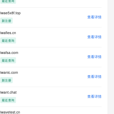
最近查询
息提取
与 AI 智能体进行实时音视频通话
从文本、图片、视频中提取结构化的属性信息
构建支持视频理解的 AI 音视频实时通话应用
iwae5x8f.top
查看详情
t.diy 一步搞定创意建站
构建大模型应用的安全防护体系
新注册
通过自然语言交互简化开发流程,全栈开发支持
通过阿里云安全产品对 AI 应用进行安全防护
iwafies.cn
查看详情
最近查询
iwafsa.com
查看详情
最近查询
iwanic.com
查看详情
新注册
iwant.chat
查看详情
最近查询
iwavetest.cn