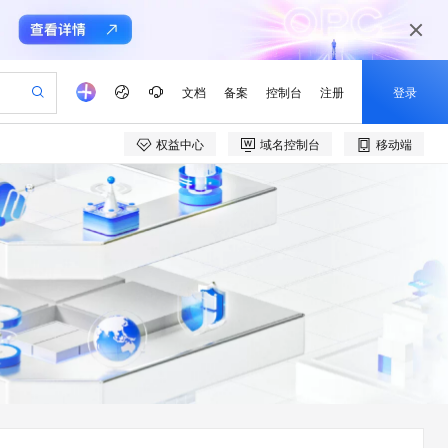
文档
备案
控制台
注册
登录
权益中心
域名控制台
移动端
验
作计划
器
AI 活动
专业服务
服务伙伴合作计划
开发者社区
加入我们
产品动态
服务平台百炼
阿里云 OPC 创新助力计划
一站式生成采购清单，支持单品或批量购买
io：打造专属 AI 语音助手
S产品伙伴计划（繁花）
峰会
CS
造的大模型服务与应用开发平台
一句话生成原生可编辑精美 PPT 文稿
AI 生产力先锋
Al MaaS 服务伙伴赋能合作
域名
博文
Careers
至高可申请百万元
Qwen3.8-Max 模型上线
开启高性价比 AI 编程新体验
弹性可伸缩的云计算服务
Qwen-Audio-3.0-Realtime 端到端实时语音角色扮演
输入一句话想法, 轻松生成专业的 PPT
先锋实践拓展 AI 生产力的边界
Token 补贴，五大权
计划
海大会
伙伴信用分合作计划
商标
问答
社会招聘
益加速 OPC 成功
eek-V4-Pro
SS
一键部署幻兽帕鲁游戏服务器
飞天发布时刻
HOT
Open Search 向量检索版支
划
备案
电子书
校园招聘
pSeek-V4-Pro
视频创作，一键激活电商全链路生产力
稳定、安全、高性价比、高性能的云存储服务
一键购买专属联机服务器，轻松开启游戏
所见，即是所愿
持视频检索 Pipeline 功能
更多支持
划
公司注册
镜像站
视频生成
语音识别与合成
专属 QwenPaw
漫剧工坊：一站式动画创作平台
AI 实训营
HOT
应用身份服务 (IDaaS)
合作伙伴培训与认证
划
上云迁移
站生成，高效打造优质广告素材
全接入的云上超级电脑
从聊天伙伴进化为能主动干活的本地数字员工
快速生产连贯的高质量长漫剧
从基础到进阶，Agent 创客手把手教你
OpenClaw 管理能力上线
e-1.1-T2V
Qwen3-TTS-Flash
lScope
我要反馈
查询合作伙伴
畅细腻的高质量视频
离线语音合成大模型，多语言方言自适应，低延迟高稳定
n Alibaba Cloud ISV 合作
代维服务
建企业门户网站
10 分钟搭建微信、支付宝小程序
MaxCompute MaxFrame 提
创新加速
ope
登录合作伙伴管理后台
我要建议
站，无忧落地极速上线
以可视化方式快速构建移动和 PC 门户网站
国内短信简单易用，安全可靠，秒级触达，全球覆盖200+国家和地区。
高效部署网站，快速应用到小程序
供自动弹性内存功能
e-1.1-I2V
Cosyvoice-V3-Flash