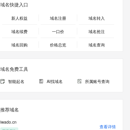
安全
畅自然，细节丰富
高表现力语音合成大模型，语音克隆听感自然
我要投诉
PolarDB
域名快捷入口
上云场景组合购
Milvus 弹性伸缩功能新增节
伴
漫剧创作，剧本、分镜、视频高效生成
100%兼容MySQL、PostgreSQL，兼容Oracle，支持集中和分布式
覆盖90%+业务场景，专享组合折扣价
点支持范围
2V
VPN
Fun-ASR
新人权益
域名注册
域名转入
文戏情感细腻自然，动作戏激烈拳拳到肉，实现更强表演能力
支持中英文自由切换，具备更强的噪声鲁棒性
ernetes 版 ACK
云聚AI 严选权益
AI 原生数据库服务发布
SSL 证书
，一键激活高效办公新体验
理容器应用的 K8s 服务
精选AI产品，从模型到应用全链提效
Agent 数据网关
域名续费
一口价
域名抢注
堡垒机
AI 用量加速计划
云原生数据库 PolarDB
应用
域名回购
价格总览
防火墙
域名查询
、识别商机，让客服更高效、服务更出色。
新老同享，达量后返
Agentic Database 发布
千问办公
主机安全
NEW
的智能体编程平台
一站式AI生产力平台
域名免费工具
AI 应用及服务市场
伶鹊
企业级人与Agent协作平台，接入和调度多个数字员工
智能客服平台，对话机器人、对话分析、智能外呼
智能起名
AI找域名
所属账号查询
AI 应用
大模型服务平台百炼 - 全妙
大模型
应用创作平台
多模态内容创作工具，已接入 DeepSeek
自然语言处理
推荐域名
数据标注
iwado.cn
机器学习
查看详情