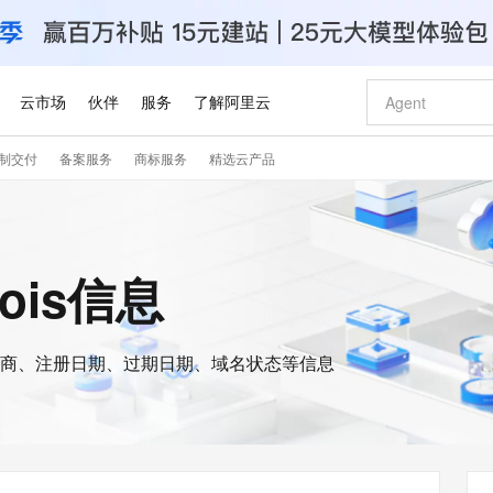
云市场
伙伴
服务
了解阿里云
制交付
备案服务
商标服务
精选云产品
AI 特惠
数据与 API
成为产品伙伴
企业增值服务
最佳实践
价格计算器
AI 场景体
基础软件
产品伙伴合
阿里云认证
市场活动
配置报价
大模型
自助选配和估算价格
新方式
睿译宝，AI翻译排版一步到位
智启 AI 普惠权益
产品生态集成认证中心
企业支持计划
云上春晚
域名与网站
千问官方 MaaS 平台，为开发者和 Agent 而生，新用户赠送 1 亿 + tokens 额度
Qwen Aud
AI Coding
阿里云Maa
2026 阿里云
云服务器 E
为企业打
数据集
Windows
大模型认证
模型
NEW
NEW
交付可用成果
值低价云产品抢先购
上传文档即自动完成翻译和格式还原
至高享 1亿+免费 tokens，加速 Al 应用落地
提供智能易用的域名与建站服务
智能编程，一键
安全可靠、
hois信息
产品生态伙伴
专家技术服务
云上奥运之旅
弹性计算合作
阿里云中企出
手机三要素
宝塔 Linux
全部认证
价格优势
有专属领域专家
GLM-5.2：长任务时代开源旗舰模型
阿里云 OPC 创新助力计划
千问大模型
即刻拥有 DeepS
AI 电商营销
对象存储 O
大模型
产品生态伙伴工作台
企业增值服务台
云栖战略参考
云存储合作计
云栖大会
身份实名认证
CentOS
训练营
推动算力普惠，释放技术红利
最高返9万
多领域专家智能体,一键组建 AI 虚拟交付团队
快速构建应用程序和网站，即刻迈出上云第一步
至高百万元 Token 补贴，加速一人公司成长
多元化、高性能、安全可靠的大模型服务
真正可用的 1M 上下文,一次完成代码全链路开发
轻松解锁专属 Dee
从图文生成到
云上的中国
数据库合作计
活动全景
短信
Docker
图片和
商、注册日期、过期日期、域名状态等信息
站式影视创作平台
Hermes Agent，打造自进化智能体
Token Plan 模型订阅计划
数字证书管理服务（原SSL证书）
5 分钟轻松部署
AI 广告创作
无影云电脑
企业成长
NEW
信息公告
看见新力量
云网络合作计
OCR 文字识别
JAVA
证享300元代金券
可视化编排打通从文字构思到成片全链路闭环
全托管，含MySQL、PostgreSQL、SQL Server、MariaDB多引擎
自主进化，持久记忆，越用越聪明
Qwen3.8-Max 首发尝鲜，限时加量 10 倍，夜间低至2折
实现全站HTTPS，呈现可信的WEB访问
图文、视频一
随时随地安
Kimi-K3
HappyHors
NEW
魔搭 Mode
loud
服务实践
官网公告
Kimi 最新旗舰模型，长程编程与推理利器
让文字生成流
金融模力时刻
Salesforce O
版
发票查验
全能环境
Claude Code + GStack 打造工程团队
千问办公，限时限量积分加倍
Qoder
低代码高效构
AI 建站
短信服务
型
NEW
作计划
计划
创新中心
魔搭 ModelSc
健康状态
理服务
让AI从“聊天伙伴”进化为能干活的“数字员工”
安装技能 GStack，拥有专属 AI 工程团队
你的AI工作搭子，覆盖日常办公高频场景
面向真实软件的智能体编程平台
0 代码专业建
客户案例
天气预报查询
操作系统
Deepseek-v4-pro
HappyHors
态合作计划