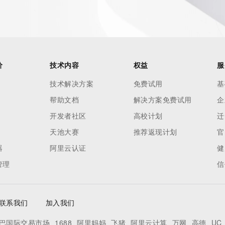
价
技术内容
权益
服
技术解决方案
免费试用
基
帮助文档
解决方案免费试用
企
开发者社区
高校计划
迁
天池大赛
推荐返现计划
官
器
阿里云认证
健
管理
信
联系我们
加入我们
巴国际交易市场
1688
阿里妈妈
飞猪
阿里云计算
万网
高德
UC