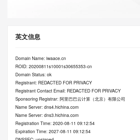
快速部署 Dify，高效搭建 
迁移与运维管理
10 分钟在聊天系统中增加
专有云
英文信息
Domain Name: iwaace.cn
ROID: 20200811s10001s30655353-cn
Domain Status: ok
Registrant: REDACTED FOR PRIVACY
Registrant Contact Email: REDACTED FOR PRIVACY
Sponsoring Registrar: 阿里巴巴云计算（北京）有限公司
Name Server: dns4.hichina.com
Name Server: dns3.hichina.com
Registration Time: 2020-08-11 09:12:54
Expiration Time: 2027-08-11 09:12:54
DNSSEC: unsigned