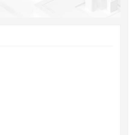
AI 应用
10分钟微调：让0.6B模型媲美235B模
多模态数据信
型
依托云原生高可用架构,实现Dify私有化部署
用1%尺寸在特定领域达到大模型90%以上效果
一个 AI 助手
超强辅助，Bol
即刻拥有 DeepSeek-R1 满血版
在企业官网、通讯软件中为客户提供 AI 客服
多种方案随心选，轻松解锁专属 DeepSeek