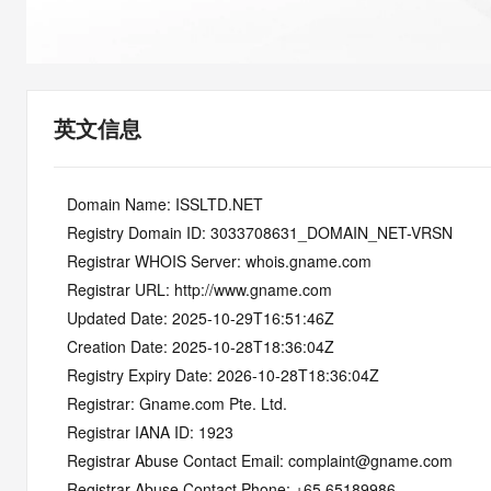
快速部署 Dify，高效搭建 
迁移与运维管理
10 分钟在聊天系统中增加
专有云
英文信息
   Domain Name: ISSLTD.NET
   Registry Domain ID: 3033708631_DOMAIN_NET-VRSN
   Registrar WHOIS Server: whois.gname.com
   Registrar URL: http://www.gname.com
   Updated Date: 2025-10-29T16:51:46Z
   Creation Date: 2025-10-28T18:36:04Z
   Registry Expiry Date: 2026-10-28T18:36:04Z
   Registrar: Gname.com Pte. Ltd.
   Registrar IANA ID: 1923
   Registrar Abuse Contact Email: complaint@gname.com
   Registrar Abuse Contact Phone: +65.65189986