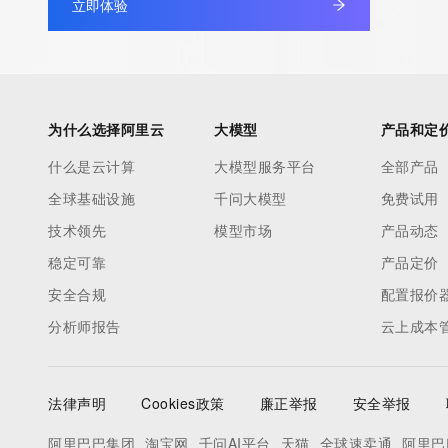
立即体验
database through the use of electronic processes that are hig
automated except as reasonably necessary to register domain
modify existing registrations; the Data in VeriSign Global Regist
Services' ("VeriSign") Whois database is provided by VeriSign f
information purposes only, and to assist persons in obtaining i
为什么选择阿里云
大模型
产品和定
about or related to a domain name registration record. VeriSig
什么是云计算
大模型服务平台
全部产品
guarantee its accuracy. By submitting a Whois query, you agre
全球基础设施
千问大模型
免费试用
by the following terms of use: You agree that you may use this
for lawful purposes and that under no circumstances will you u
技术领先
模型市场
产品动态
to: (1) allow, enable, or otherwise support the transmission of
稳定可靠
产品定价
unsolicited, commercial advertising or solicitations via e-mail, 
安全合规
配置报价
or facsimile; or (2) enable high volume, automated, electronic
分析师报告
云上成本
that apply to VeriSign (or its computer systems). The compilati
repackaging, dissemination or other use of this Data is express
prohibited without the prior written consent of VeriSign. You agr
法律声明
Cookies政策
廉正举报
安全举报
use electronic processes that are automated and high-volume 
query the Whois database except as reasonably necessary to r
阿里巴巴集团
淘宝网
千问AI平台
天猫
全球速卖通
阿里巴