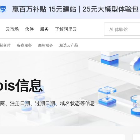
云市场
伙伴
服务
了解阿里云
制交付
备案服务
商标服务
精选云产品
AI 特惠
数据与 API
成为产品伙伴
企业增值服务
最佳实践
价格计算器
AI 场景体
基础软件
产品伙伴合
阿里云认证
市场活动
配置报价
大模型
自助选配和估算价格
步到位
智启 AI 普惠权益
产品生态集成认证中心
企业支持计划
云上春晚
域名与网站
Qwen Audio：打造专属 AI 语音助手
千问官方 MaaS 平台，为开发者和 Agent 而生，新用户赠送 1 亿 + tokens 额度
一句话生成原生
AI Coding
阿里云Maa
2026 阿里云
云服务器 E
为企业打
数据集
Windows
大模型认证
模型
NEW
NEW
格式还原
值低价云产品抢先购
至高享 1亿+免费 tokens，加速 Al 应用落地
提供智能易用的域名与建站服务
Qwen-Audio-3.0-Realtime 端到端实时语音角色扮演
输入一句话想法,
智能编程，一键
安全可靠、
hois信息
产品生态伙伴
专家技术服务
云上奥运之旅
弹性计算合作
阿里云中企出
手机三要素
宝塔 Linux
全部认证
价格优势
开源旗舰模型
即刻拥有 DeepSeek-V4-Pro
阿里云 OPC 创新助力计划
千问大模型
一键部署幻兽
AI 电商营销
对象存储 O
大模型
产品生态伙伴工作台
企业增值服务台
云栖战略参考
云存储合作计
云栖大会
身份实名认证
CentOS
训练营
推动算力普惠，释放技术红利
最高返9万
真正可用的 1M 上下文,一次完成代码全链路开发
快速构建应用程序和网站，即刻迈出上云第一步
轻松解锁专属 DeepSeek-V4-Pro
至高百万元 Token 补贴，加速一人公司成长
多元化、高性能、安全可靠的大模型服务
一键购买专属
从图文生成到
云上的中国
数据库合作计
活动全景
短信
Docker
图片和
商、注册日期、过期日期、域名状态等信息
自进化智能体
5 分钟轻松部署专属 QwenPaw
Token Plan 模型订阅计划
数字证书管理服务（原SSL证书）
高效搭建 AI
AI 广告创作
无影云电脑
企业成长
NEW
HOT
信息公告
看见新力量
云网络合作计
OCR 文字识别
JAVA
越聪明
证享300元代金券
全托管，含MySQL、PostgreSQL、SQL Server、MariaDB多引擎
Qwen3.8-Max 首发尝鲜，限时加量 10 倍，夜间低至2折
实现全站HTTPS，呈现可信的WEB访问
从聊天伙伴进化为能主动干活的本地数字员工
图文、视频一
随时随地安
Kimi-K3
HappyHors
NEW
魔搭 Mode
loud
服务实践
官网公告
Kimi 最新旗舰模型，长程编程与推理利器
让文字生成流
金融模力时刻
Salesforce O
版
发票查验
全能环境
Claude Code + GStack 打造工程团队
千问办公，限时限量积分加倍
Qoder
低代码高效构
AI 建站
短信服务
型
NEW
作计划
计划
创新中心
魔搭 ModelSc
健康状态
理服务
让AI从“聊天伙伴”进化为能干活的“数字员工”
安装技能 GStack，拥有专属 AI 工程团队
你的AI工作搭子，覆盖日常办公高频场景
面向真实软件的智能体编程平台
0 代码专业建
客户案例
天气预报查询
操作系统
Deepseek-v4-pro
HappyHors
态合作计划