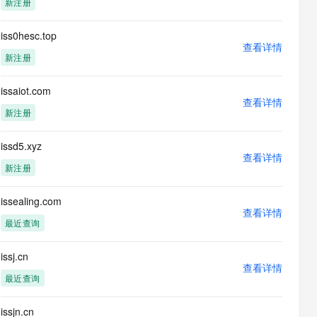
新注册
息提取
与 AI 智能体进行实时音视频通话
从文本、图片、视频中提取结构化的属性信息
构建支持视频理解的 AI 音视频实时通话应用
iss0hesc.top
查看详情
t.diy 一步搞定创意建站
构建大模型应用的安全防护体系
新注册
通过自然语言交互简化开发流程,全栈开发支持
通过阿里云安全产品对 AI 应用进行安全防护
issaiot.com
查看详情
新注册
issd5.xyz
查看详情
新注册
issealing.com
查看详情
最近查询
issj.cn
查看详情
最近查询
issjn.cn