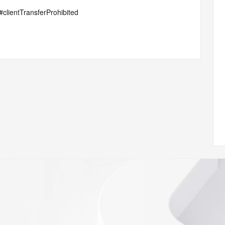
p#clientTransferProhibited
/www.icann.org/wicf/
<<
//icann.org/epp
e the
gistry is
e expiration
soring
database to
ion.
r Whois