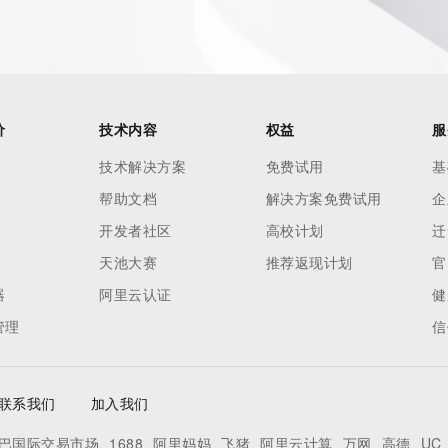
h-volume and
 names or
ry
or
nformation
价
技术内容
权益
服
n does not
技术解决方案
免费试用
基
e to abide
帮助文档
解决方案免费试用
企
 Data only
se this Data
开发者社区
高校计划
迁
 mass
天池大赛
推荐返现计划
官
telephone,
器
阿里云认证
健
 processes
管理
信
on,
ly
ee not to
联系我们
加入我们
to access or
egister
巴国际交易市场
1688
阿里妈妈
飞猪
阿里云计算
万网
高德
UC