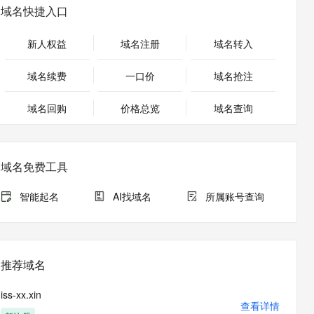
安全
畅自然，细节丰富
高表现力语音合成大模型，语音克隆听感自然
我要投诉
PolarDB
域名快捷入口
上云场景组合购
Milvus 弹性伸缩功能新增节
伴
漫剧创作，剧本、分镜、视频高效生成
100%兼容MySQL、PostgreSQL，兼容Oracle，支持集中和分布式
覆盖90%+业务场景，专享组合折扣价
点支持范围
2V
VPN
Fun-ASR
新人权益
域名注册
域名转入
文戏情感细腻自然，动作戏激烈拳拳到肉，实现更强表演能力
支持中英文自由切换，具备更强的噪声鲁棒性
ernetes 版 ACK
云聚AI 严选权益
AI 原生数据库服务发布
SSL 证书
，一键激活高效办公新体验
理容器应用的 K8s 服务
精选AI产品，从模型到应用全链提效
Agent 数据网关
域名续费
一口价
域名抢注
堡垒机
AI 用量加速计划
云原生数据库 PolarDB
应用
域名回购
价格总览
防火墙
域名查询
、识别商机，让客服更高效、服务更出色。
新老同享，达量后返
Agentic Database 发布
千问办公
主机安全
NEW
的智能体编程平台
一站式AI生产力平台
域名免费工具
AI 应用及服务市场
伶鹊
企业级人与Agent协作平台，接入和调度多个数字员工
智能客服平台，对话机器人、对话分析、智能外呼
智能起名
AI找域名
所属账号查询
AI 应用
大模型服务平台百炼 - 全妙
大模型
应用创作平台
多模态内容创作工具，已接入 DeepSeek
自然语言处理
推荐域名
数据标注
iss-xx.xin
机器学习
查看详情