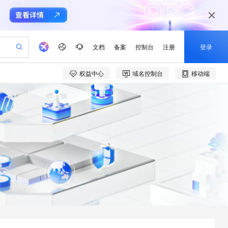
文档
备案
控制台
注册
登录
权益中心
域名控制台
移动端
验
作计划
器
AI 活动
专业服务
服务伙伴合作计划
开发者社区
加入我们
产品动态
服务平台百炼
阿里云 OPC 创新助力计划
一站式生成采购清单，支持单品或批量购买
可编辑精美 PPT 文稿
S产品伙伴计划（繁花）
峰会
CS
造的大模型服务与应用开发平台
Agency Agents：拥有专属领域专家
AI 生产力先锋
Al MaaS 服务伙伴赋能合作
域名
博文
Careers
至高可申请百万元
Qwen3.8-Max 模型上线
 轻松生成专业的 PPT
开启高性价比 AI 编程新体验
弹性可伸缩的云计算服务
先锋实践拓展 AI 生产力的边界
多领域专家智能体,一键组建 AI 虚拟交付团队
Token 补贴，五大权
计划
海大会
伙伴信用分合作计划
商标
问答
社会招聘
益加速 OPC 成功
帕鲁游戏服务器
SS
HappyHorse 打造一站式影视创作平台
飞天发布时刻
HOT
Open Search 向量检索版支
划
备案
电子书
校园招聘
联机服务器，轻松开启游戏
视频创作，一键激活电商全链路生产力
稳定、安全、高性价比、高性能的云存储服务
所见，即是所愿
持视频检索 Pipeline 功能
可视化编排打通从文字构思到成片全链路闭环
更多支持
划
公司注册
镜像站
视频生成
语音识别与合成
 智能体与工作流应用
漫剧工坊：一站式动画创作平台
AI 实训营
应用身份服务 (IDaaS)
合作伙伴培训与认证
划
上云迁移
站生成，高效打造优质广告素材
全接入的云上超级电脑
通过阿里云百炼高效搭建AI应用,助力高效开发
快速生产连贯的高质量长漫剧
从基础到进阶，Agent 创客手把手教你
OpenClaw 管理能力上线
e-1.1-T2V
Qwen3-TTS-Flash
lScope
我要反馈
查询合作伙伴
畅细腻的高质量视频
离线语音合成大模型，多语言方言自适应，低延迟高稳定
n Alibaba Cloud ISV 合作
代维服务
建企业门户网站
10 分钟搭建微信、支付宝小程序
MaxCompute MaxFrame 提
创新加速
ope
登录合作伙伴管理后台
我要建议
站，无忧落地极速上线
以可视化方式快速构建移动和 PC 门户网站
国内短信简单易用，安全可靠，秒级触达，全球覆盖200+国家和地区。
高效部署网站，快速应用到小程序
供自动弹性内存功能
e-1.1-I2V
Cosyvoice-V3-Flash