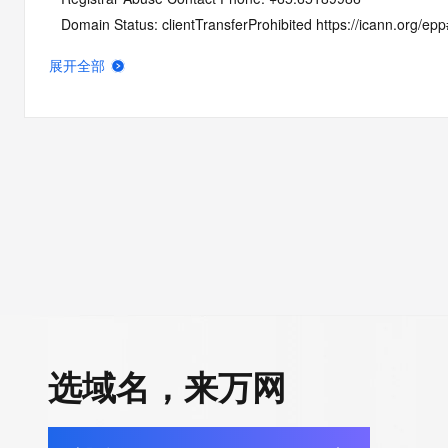
   Domain Status: clientTransferProhibited https://icann.org/ep
   Name Server: A6.SHARE-DNS.COM
展开全部
   Name Server: B6.SHARE-DNS.NET
   DNSSEC: unsigned
   URL of the ICANN Whois Inaccuracy Complaint Form: https:/
>>> Last update of whois database: 2025-10-31T06:03:34Z <
For more information on Whois status codes, please visit https:
NOTICE: The expiration date displayed in this record is the dat
registrar's sponsorship of the domain name registration in the re
currently set to expire. This date does not necessarily reflect th
date of the domain name registrant's agreement with the spon
registrar.  Users may consult the sponsoring registrar's Whois 
选域名，来万网
view the registrar's reported date of expiration for this registrat
TERMS OF USE: You are not authorized to access or query ou