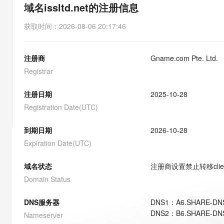
存储
天池大赛
能看、能想、能动手的多模
域名issltd.net的注册信息
云解析DNS
解决方案免费试用 新老
电子合同
最高领取价值200元试用
安全
网络与CDN
AI 算法大赛
Qwen3-VL-Plus
获取时间
：
2026-08-06 20:17:46
畅捷通
大数据开发治理平台 Data
AI 产品 免费试用
网络
安全
云开发大赛
Tableau 订阅
1亿+ 大模型 tokens 和 
注册商
Gname.com Pte. Ltd.
可观测
入门学习赛
中间件
AI空中课堂在线直播课
云防火墙
140+云产品 免费试用
Registrar
大模型服务
上云与迁云
云原生的云上边界网络安全
产品新客免费试用，最长1
数据库
生态解决方案
注册日期
2025-10-28
千问AI平台-Token Plan
企业出海
大模型ACA认证体验
大数据计算
Registration Date(UTC)
助力企业全员 AI 认知与能
行业生态解决方案
政企业务
媒体服务
千问AI平台-模型体验
到期日期
2026-10-28
开发者生态解决方案
在线体验全尺寸、多种模态
Expiration Date(UTC)
企业服务与云通信
AI 开发和 AI 应用解决
Happy 系列大模型
域名与网站
域名状态
注册商设置禁止转移
cli
Domain Status
终端用户计算
DNS服务器
DNS
1
：
A6.SHARE-DN
Serverless
大模型解决方案
DNS
2
：
B6.SHARE-DN
Nameserver
开发工具