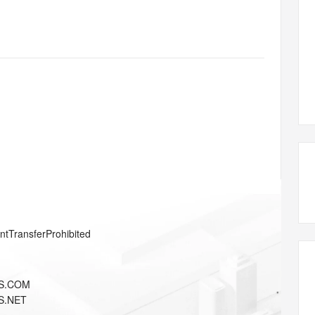
态智能体模型
旗舰 MoE 大模型，百万上下文与顶尖推理能力
图生视频，流
同享
万小智 AI 建站低至 15元/月
Qoder CN
AI 短剧/漫剧
云原生数据库 
快递物流查询
WordPress
成为服务伙
高校合作
点，立即开启云上创新
覆盖公网/内网、递归/权威、移动APP等全场景解析服务
送.CN域名，送备案服务码
基于千问大模型等，支持代码智能生成、研发智能问答
AI助力短剧
GLM-5.2
Wan2.7-T
Ubuntu
服务生态伙伴
视觉 Coding、空间感知、多模态思考等全面升级
1M上下文，专为长程任务能力而生
云工开物
企业应用
Works
Night Plan 支持 Qwen 3.8-Max
云原生大数据计算服务 MaxCompute
AI 办公
容器服务 Kub
NEW
Red Hat
30+ 款产品免费体验
Data Agent 驱动的一站式 Data+AI 开发治理平台
夜间 5 折，Qwen/Meoo/TokenPlan 客户专享
面向分析的企业级SaaS模式云数据仓库
AI智能应用
提供一站式管
科研合作
ERP
堂（旗舰版）
SUSE
智能客服
AI 应用构建
大模型原生
CRM
防护产品
2个月
自动承接线索
建站小程序
Qoder
大模型服务平台百炼-应用模版
OA 办公系统
HOT
NEW
面向真实软件
个人版上线、团队版降价；千问3.8-Max首发发尝鲜
丰富多元化的应用模版和解决方案
力提升
财税管理
模板建站
万有无界
大模型服务平台百炼-智能体
400电话
定制建站
的模型效果
灵活可视化地构建企业级 Agent
方案
广告营销
模板小程序
秒悟
人工智能平台 PAI
entTransferProhibited
定制小程序
云端极速 AI 
新一代 AI 视频生成模型，深度适配广告营销等场景
AI Native 的算法工程平台，一站式完成建模、训练、推理服务部署
APP 开发
S.COM
建站系统
S.NET