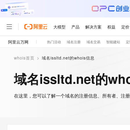
大模型
产品
解决方案
权益
定价
阿里云万网
热门活动
域名注册
域名交易
智能建站
定
大模型
产品
解决方案
权益
定价
云市场
伙伴
服务
了解阿里云
精选产品
精选解决方案
普惠上云
产品定价
精选商城
成为销售伙伴
售前咨询
为什么选择阿里云
千问AI平台
whois首页
>
域名issltd.net的whois信息
了解云产品的定价详情
大模型服务平台百炼
睿译宝，AI翻译排版一
普惠上云 官方力荐
分销伙伴
在线服务
网站建设
什么是云计算
大
大模型服务与应用平台
上传文档即自动完成翻译和
云服务器38元/年起，超
域名issltd.net的w
咨询伙伴
多端小程序
技术领先
云上成本管理
售后服务
轻量应用服务器
GLM-5.2：长任务时代
官方推荐返现计划
大模型
精选产品
精选解决方案
Salesforce 国际版订阅
稳定可靠
管理和优化成本
推荐新用户得奖励，单订单
销售伙伴合作计划
自助服务
友盟天域
安全合规
人工智能与机器学习
AI
文本生成
在这里，您可以了解一个域名的注册信息、所有者、注册
云数据库 RDS
Hermes Agent，打造
云工开物
无影生态合作计划
在线服务
观测云
分析师报告
自主进化，持久记忆，越用
高校专属算力普惠，学生认
计算
互联网应用开发
Qwen3.8-Max
HOT
Salesforce On Alibaba C
工单服务
智能体时代全能旗舰模型
Tuya 物联网平台阿里云
研究报告与白皮书
人工智能平台 PAI
快速拥有专属 OpenClaw
大模
Consulting Partner 合
大数据
容器
免费试用
短信专区
一站式AI开发、训练和推
蓝凌 OA
Qwen3.7-Plus
AI 大模型销售与服务生
现代化应用