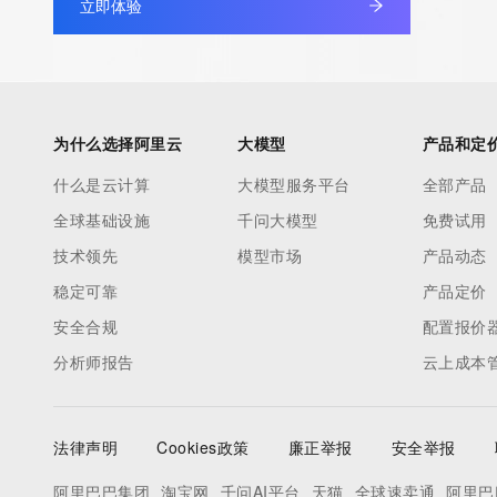
立即体验
non-public data may be provided, upon request, where it can be
legitimate interest and a proper legal basis for accessing the wi
can be requested by submitting a request via the form found at h
access/ Identity Digital Inc. and, if applicable, the primary Regi
any time. By submitting this query, you agree to abide by this pol
为什么选择阿里云
大模型
产品和定
      ],

什么是云计算
大模型服务平台
全部产品
      "links": [

全球基础设施
千问大模型
免费试用
        {

          "value": "https://rdap.identitydigital.services/rdap/domain/iranzamin.gold",

技术领先
模型市场
产品动态
          "rel": "terms-of-service",

稳定可靠
产品定价
          "href": "https://www.identity.digital/policies/rdds-access-policy",

安全合规
配置报价
          "type": "text/html"

分析师报告
云上成本
        }

      ]

    },

法律声明
Cookies政策
廉正举报
安全举报
    {

      "title": "Status Codes",

阿里巴巴集团
淘宝网
千问AI平台
天猫
全球速卖通
阿里巴