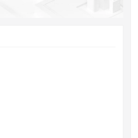
AI 应用
10分钟微调：让0.6B模型媲美235B模
多模态数据信
型
依托云原生高可用架构,实现Dify私有化部署
用1%尺寸在特定领域达到大模型90%以上效果
一个 AI 助手
超强辅助，Bol
即刻拥有 DeepSeek-R1 满血版
在企业官网、通讯软件中为客户提供 AI 客服
多种方案随心选，轻松解锁专属 DeepSeek