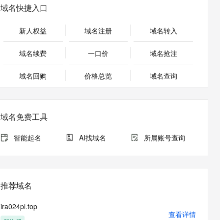
安全
畅自然，细节丰富
高表现力语音合成大模型，语音克隆听感自然
我要投诉
PolarDB
域名快捷入口
上云场景组合购
Milvus 弹性伸缩功能新增节
伴
漫剧创作，剧本、分镜、视频高效生成
100%兼容MySQL、PostgreSQL，兼容Oracle，支持集中和分布式
覆盖90%+业务场景，专享组合折扣价
点支持范围
2V
VPN
Fun-ASR
新人权益
域名注册
域名转入
文戏情感细腻自然，动作戏激烈拳拳到肉，实现更强表演能力
支持中英文自由切换，具备更强的噪声鲁棒性
ernetes 版 ACK
云聚AI 严选权益
AI 原生数据库服务发布
SSL 证书
，一键激活高效办公新体验
理容器应用的 K8s 服务
精选AI产品，从模型到应用全链提效
Agent 数据网关
域名续费
一口价
域名抢注
堡垒机
AI 用量加速计划
云原生数据库 PolarDB
应用
域名回购
价格总览
防火墙
域名查询
、识别商机，让客服更高效、服务更出色。
新老同享，达量后返
Agentic Database 发布
千问办公
主机安全
NEW
的智能体编程平台
一站式AI生产力平台
域名免费工具
AI 应用及服务市场
伶鹊
企业级人与Agent协作平台，接入和调度多个数字员工
智能客服平台，对话机器人、对话分析、智能外呼
智能起名
AI找域名
所属账号查询
AI 应用
大模型服务平台百炼 - 全妙
大模型
应用创作平台
多模态内容创作工具，已接入 DeepSeek
自然语言处理
推荐域名
数据标注
ira024pl.top
机器学习
查看详情