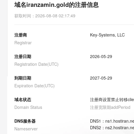
存储
天池大赛
能看、能想、能动手的多模
域名iranzamin.gold的注册信息
云解析DNS
解决方案免费试用 新老
电子合同
最高领取价值200元试用
安全
网络与CDN
AI 算法大赛
Qwen3-VL-Plus
获取时间
：
2026-08-08 02:17:49
畅捷通
大数据开发治理平台 Data
AI 产品 免费试用
网络
安全
云开发大赛
Tableau 订阅
1亿+ 大模型 tokens 和 
注册商
Key-Systems, LLC
可观测
入门学习赛
中间件
AI空中课堂在线直播课
云防火墙
140+云产品 免费试用
Registrar
大模型服务
上云与迁云
云原生的云上边界网络安全
产品新客免费试用，最长1
数据库
生态解决方案
注册日期
2026-05-29
千问AI平台-Token Plan
企业出海
大模型ACA认证体验
大数据计算
Registration Date(UTC)
助力企业全员 AI 认知与能
行业生态解决方案
政企业务
媒体服务
千问AI平台-模型体验
到期日期
2027-05-29
开发者生态解决方案
在线体验全尺寸、多种模态
Expiration Date(UTC)
企业服务与云通信
AI 开发和 AI 应用解决
Happy 系列大模型
域名与网站
域名状态
注册商设置禁止转移
cli
Domain Status
注册宽限期
addPeriod
终端用户计算
DNS服务器
DNS
1
：
ns1.hostiran.ne
Serverless
大模型解决方案
DNS
2
：
ns2.hostiran.ne
Nameserver
开发工具