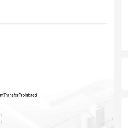
态智能体模型
旗舰 MoE 大模型，百万上下文与顶尖推理能力
图生视频，流
同享
万小智 AI 建站低至 15元/月
Qoder CN
AI 短剧/漫剧
云原生数据库 
快递物流查询
WordPress
成为服务伙
高校合作
点，立即开启云上创新
覆盖公网/内网、递归/权威、移动APP等全场景解析服务
送.CN域名，送备案服务码
基于千问大模型等，支持代码智能生成、研发智能问答
AI助力短剧
GLM-5.2
Wan2.7-T
Ubuntu
服务生态伙伴
视觉 Coding、空间感知、多模态思考等全面升级
1M上下文，专为长程任务能力而生
云工开物
企业应用
Works
Night Plan 支持 Qwen 3.8-Max
云原生大数据计算服务 MaxCompute
AI 办公
容器服务 Kub
NEW
Red Hat
30+ 款产品免费体验
Data Agent 驱动的一站式 Data+AI 开发治理平台
夜间 5 折，Qwen/Meoo/TokenPlan 客户专享
面向分析的企业级SaaS模式云数据仓库
AI智能应用
提供一站式管
科研合作
ERP
堂（旗舰版）
SUSE
智能客服
AI 应用构建
大模型原生
CRM
防护产品
2个月
自动承接线索
建站小程序
Qoder
大模型服务平台百炼-应用模版
OA 办公系统
HOT
NEW
面向真实软件
个人版上线、团队版降价；千问3.8-Max首发发尝鲜
丰富多元化的应用模版和解决方案
力提升
财税管理
模板建站
万有无界
大模型服务平台百炼-智能体
400电话
定制建站
的模型效果
灵活可视化地构建企业级 Agent
方案
广告营销
模板小程序
秒悟
人工智能平台 PAI
entTransferProhibited
定制小程序
云端极速 AI 
新一代 AI 视频生成模型，深度适配广告营销等场景
AI Native 的算法工程平台，一站式完成建模、训练、推理服务部署
APP 开发
t
建站系统
t