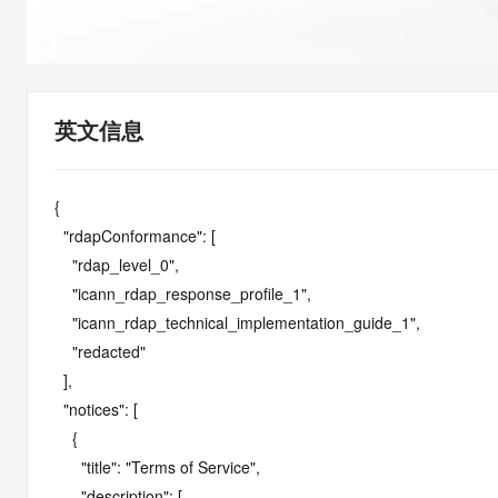
快速部署 Dify，高效搭建 
迁移与运维管理
10 分钟在聊天系统中增加
专有云
英文信息
{

  "rdapConformance": [

    "rdap_level_0",

    "icann_rdap_response_profile_1",

    "icann_rdap_technical_implementation_guide_1",

    "redacted"

  ],

  "notices": [

    {

      "title": "Terms of Service",

      "description": [
