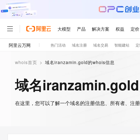
大模型
产品
解决方案
权益
定价
阿里云万网
热门活动
域名注册
域名交易
智能建站
定
大模型
产品
解决方案
权益
定价
云市场
伙伴
服务
了解阿里云
精选产品
精选解决方案
普惠上云
产品定价
精选商城
成为销售伙伴
售前咨询
为什么选择阿里云
千问AI平台
whois首页
>
域名iranzamin.gold的whois信息
了解云产品的定价详情
大模型服务平台百炼
千问办公，解锁你的工作
普惠上云 官方力荐
分销伙伴
在线服务
网站建设
什么是云计算
大
大模型服务与应用平台
企业级Agent产品，直接
云服务器38元/年起，超
域名iranzamin.go
咨询伙伴
多端小程序
技术领先
云上成本管理
售后服务
轻量应用服务器
Agency Agents：拥
官方推荐返现计划
大模型
精选产品
精选解决方案
Salesforce 国际版订阅
稳定可靠
管理和优化成本
推荐新用户得奖励，单订单
销售伙伴合作计划
自助服务
友盟天域
安全合规
人工智能与机器学习
AI
文本生成
在这里，您可以了解一个域名的注册信息、所有者、注册
云数据库 RDS
HappyHorse 打造一
云工开物
无影生态合作计划
在线服务
观测云
分析师报告
高校专属算力普惠，学生认
计算
互联网应用开发
Qwen3.8-Max
HOT
Salesforce On Alibaba C
工单服务
智能体时代全能旗舰模型
Tuya 物联网平台阿里云
研究报告与白皮书
人工智能平台 PAI
快速拥有专属 OpenClaw
大模
Consulting Partner 合
大数据
容器
免费试用
短信专区
一站式AI开发、训练和推
蓝凌 OA
Qwen3.7-Plus
AI 大模型销售与服务生
现代化应用