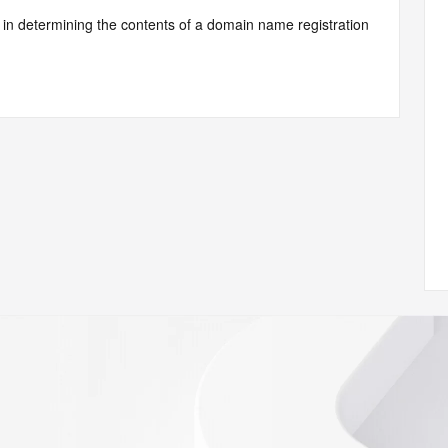
d by Identity Digital or, if the record pertains to a TLD not 
istry Operator for informational purposes only, and neither 
y. This service is intended only for query-based access. You 
at, under no circumstances will you use this data to (a) 
telephone, or facsimile of mass unsolicited, commercial 
ient's own existing customers; or (b) enable high volume, 
systems of Identity Digital, a Registrar, or Registry 
mes or modify existing registrations. When using the 
 is not a replacement for standard EPP commands to the 
red domain objects. The RDAP service may be scheduled for 
es to the RDAP services are throttled. If too many 
ime, the service will begin to reject further queries for a 
buse of the RDAP system through data mining is mitigated 
. Where applicable, the presence of a [Non-Public Data] 
to applicable data privacy laws or requirements. Should you 
 available through the registrar URL listed above. Access to 