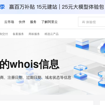
云市场
伙伴
服务
了解阿里云
制交付
备案服务
商标服务
精选云产品
AI 特惠
数据与 API
成为产品伙伴
企业增值服务
最佳实践
价格计算器
AI 场景体
基础软件
产品伙伴合
阿里云认证
市场活动
配置报价
大模型
自助选配和估算价格
新方式
睿译宝，AI翻译排版一步到位
智启 AI 普惠权益
产品生态集成认证中心
企业支持计划
云上春晚
域名与网站
千问官方 MaaS 平台，为开发者和 Agent 而生，新用户赠送 1 亿 + tokens 额度
Qwen Aud
AI Coding
阿里云Maa
2026 阿里云
云服务器 E
为企业打
数据集
Windows
大模型认证
模型
NEW
NEW
交付可用成果
值低价云产品抢先购
上传文档即自动完成翻译和格式还原
至高享 1亿+免费 tokens，加速 Al 应用落地
提供智能易用的域名与建站服务
智能编程，一键
安全可靠、
ld的whois信息
产品生态伙伴
专家技术服务
云上奥运之旅
弹性计算合作
阿里云中企出
手机三要素
宝塔 Linux
全部认证
价格优势
有专属领域专家
GLM-5.2：长任务时代开源旗舰模型
阿里云 OPC 创新助力计划
千问大模型
即刻拥有 DeepS
AI 电商营销
对象存储 O
大模型
产品生态伙伴工作台
企业增值服务台
云栖战略参考
云存储合作计
云栖大会
身份实名认证
CentOS
训练营
推动算力普惠，释放技术红利
最高返9万
多领域专家智能体,一键组建 AI 虚拟交付团队
快速构建应用程序和网站，即刻迈出上云第一步
至高百万元 Token 补贴，加速一人公司成长
多元化、高性能、安全可靠的大模型服务
真正可用的 1M 上下文,一次完成代码全链路开发
轻松解锁专属 Dee
从图文生成到
云上的中国
数据库合作计
活动全景
短信
Docker
图片和
商、注册日期、过期日期、域名状态等信息
站式影视创作平台
Hermes Agent，打造自进化智能体
Token Plan 模型订阅计划
数字证书管理服务（原SSL证书）
5 分钟轻松部署
AI 广告创作
无影云电脑
企业成长
NEW
信息公告
看见新力量
云网络合作计
OCR 文字识别
JAVA
证享300元代金券
可视化编排打通从文字构思到成片全链路闭环
全托管，含MySQL、PostgreSQL、SQL Server、MariaDB多引擎
自主进化，持久记忆，越用越聪明
Qwen3.8-Max 首发尝鲜，限时加量 10 倍，夜间低至2折
实现全站HTTPS，呈现可信的WEB访问
图文、视频一
随时随地安
Kimi-K3
HappyHors
NEW
魔搭 Mode
loud
服务实践
官网公告
Kimi 最新旗舰模型，长程编程与推理利器
让文字生成流
金融模力时刻
Salesforce O
版
发票查验
全能环境
Claude Code + GStack 打造工程团队
千问办公，限时限量积分加倍
Qoder
低代码高效构
AI 建站
短信服务
型
NEW
作计划
计划
创新中心
魔搭 ModelSc
健康状态
理服务
让AI从“聊天伙伴”进化为能干活的“数字员工”
安装技能 GStack，拥有专属 AI 工程团队
你的AI工作搭子，覆盖日常办公高频场景
面向真实软件的智能体编程平台
0 代码专业建
客户案例
天气预报查询
操作系统
Deepseek-v4-pro
HappyHors
态合作计划