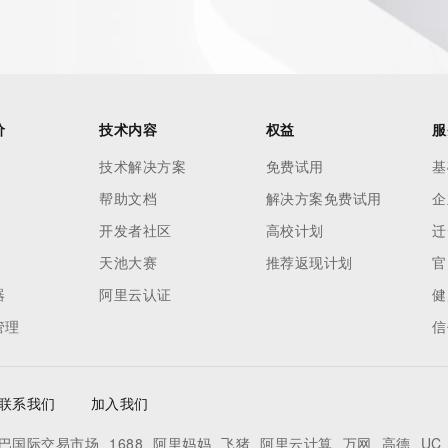
 reasonably confirmed that the requester holds a specific 
thheld data. Access to the data provided by Identity Digital 
ttps://www.identity.digital/about/policies/whois-layered-
stry Operators reserve the right to modify these terms at 
icy."

价
技术内容
权益
服
技术解决方案
免费试用
基
帮助文档
解决方案免费试用
企
开发者社区
高校计划
迁
天池大赛
推荐返现计划
官
器
阿里云认证
健
管理
信
联系我们
加入我们
巴国际交易市场
1688
阿里妈妈
飞猪
阿里云计算
万网
高德
UC