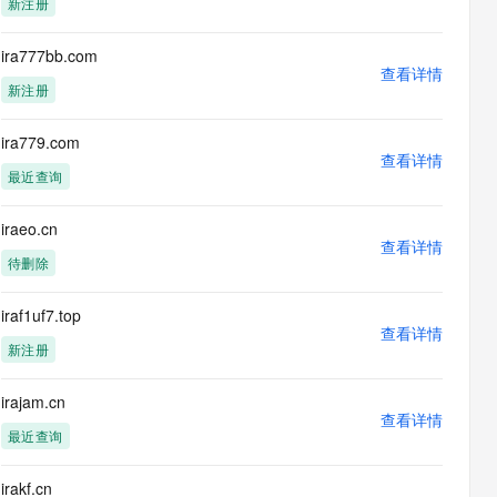
新注册
息提取
与 AI 智能体进行实时音视频通话
从文本、图片、视频中提取结构化的属性信息
构建支持视频理解的 AI 音视频实时通话应用
ira777bb.com
查看详情
t.diy 一步搞定创意建站
构建大模型应用的安全防护体系
新注册
通过自然语言交互简化开发流程,全栈开发支持
通过阿里云安全产品对 AI 应用进行安全防护
ira779.com
查看详情
最近查询
iraeo.cn
查看详情
待删除
iraf1uf7.top
查看详情
新注册
irajam.cn
查看详情
最近查询
irakf.cn