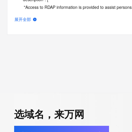
        "Access to RDAP information is provided to assist persons in determining the contents of a domain name registration 
record in the registry database. The data in this record is provide
展开全部
operated by Identity Digital, then the corresponding primary Reg
Identity Digital nor the Registry Operator guarantee its accurac
agree that you will use this data only for lawful purposes and th
allow, enable, or otherwise support the transmission by e-mail, 
advertising or solicitations to entities other than the data recip
automated, electronic processes that send queries or data to the 
Operator except as reasonably necessary to register domain na
RDAP service, please consider the following: the RDAP service
SRS service. RDAP is not considered authoritative for registe
downtime during production or OT&E maintenance periods. Queri
queries are received from a single IP address within a specified t
period of time to prevent disruption of RDAP service access. A
选域名，来万网
by detecting and limiting bulk query access from single sources
tag indicates that such data is not made publicly available due 
wish to contact the registrant, please refer to the RDAP records