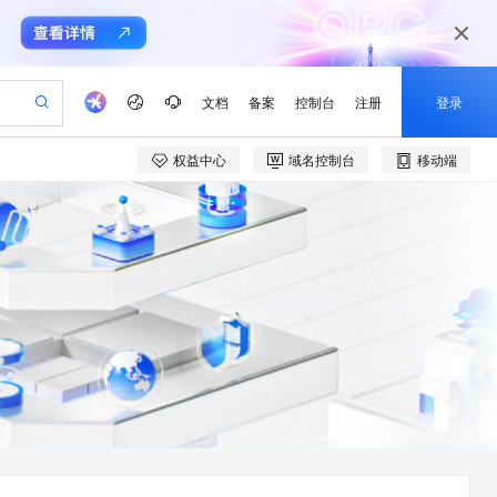
文档
备案
控制台
注册
登录
权益中心
域名控制台
移动端
验
作计划
器
AI 活动
专业服务
服务伙伴合作计划
开发者社区
加入我们
产品动态
服务平台百炼
阿里云 OPC 创新助力计划
一站式生成采购清单，支持单品或批量购买
io：打造专属 AI 语音助手
S产品伙伴计划（繁花）
峰会
CS
造的大模型服务与应用开发平台
一句话生成原生可编辑精美 PPT 文稿
AI 生产力先锋
Al MaaS 服务伙伴赋能合作
域名
博文
Careers
至高可申请百万元
Qwen3.8-Max 模型上线
开启高性价比 AI 编程新体验
弹性可伸缩的云计算服务
Qwen-Audio-3.0-Realtime 端到端实时语音角色扮演
输入一句话想法, 轻松生成专业的 PPT
先锋实践拓展 AI 生产力的边界
Token 补贴，五大权
计划
海大会
伙伴信用分合作计划
商标
问答
社会招聘
益加速 OPC 成功
eek-V4-Pro
SS
一键部署幻兽帕鲁游戏服务器
飞天发布时刻
HOT
Open Search 向量检索版支
划
备案
电子书
校园招聘
pSeek-V4-Pro
视频创作，一键激活电商全链路生产力
稳定、安全、高性价比、高性能的云存储服务
一键购买专属联机服务器，轻松开启游戏
所见，即是所愿
持视频检索 Pipeline 功能
更多支持
划
公司注册
镜像站
视频生成
语音识别与合成
专属 QwenPaw
漫剧工坊：一站式动画创作平台
AI 实训营
HOT
应用身份服务 (IDaaS)
合作伙伴培训与认证
划
上云迁移
站生成，高效打造优质广告素材
全接入的云上超级电脑
从聊天伙伴进化为能主动干活的本地数字员工
快速生产连贯的高质量长漫剧
从基础到进阶，Agent 创客手把手教你
OpenClaw 管理能力上线
e-1.1-T2V
Qwen3-TTS-Flash
lScope
我要反馈
查询合作伙伴
畅细腻的高质量视频
离线语音合成大模型，多语言方言自适应，低延迟高稳定
n Alibaba Cloud ISV 合作
代维服务
建企业门户网站
10 分钟搭建微信、支付宝小程序
MaxCompute MaxFrame 提
创新加速
ope
登录合作伙伴管理后台
我要建议
站，无忧落地极速上线
以可视化方式快速构建移动和 PC 门户网站
国内短信简单易用，安全可靠，秒级触达，全球覆盖200+国家和地区。
高效部署网站，快速应用到小程序
供自动弹性内存功能
e-1.1-I2V
Cosyvoice-V3-Flash