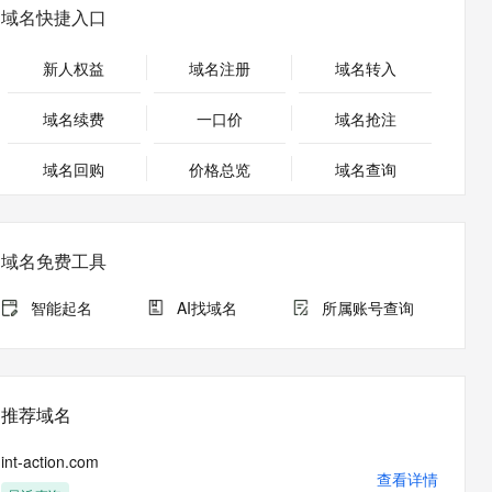
安全
畅自然，细节丰富
高表现力语音合成大模型，语音克隆听感自然
我要投诉
PolarDB
域名快捷入口
上云场景组合购
Milvus 弹性伸缩功能新增节
伴
漫剧创作，剧本、分镜、视频高效生成
100%兼容MySQL、PostgreSQL，兼容Oracle，支持集中和分布式
覆盖90%+业务场景，专享组合折扣价
点支持范围
2V
VPN
Fun-ASR
新人权益
域名注册
域名转入
文戏情感细腻自然，动作戏激烈拳拳到肉，实现更强表演能力
支持中英文自由切换，具备更强的噪声鲁棒性
ernetes 版 ACK
云聚AI 严选权益
AI 原生数据库服务发布
SSL 证书
，一键激活高效办公新体验
理容器应用的 K8s 服务
精选AI产品，从模型到应用全链提效
Agent 数据网关
域名续费
一口价
域名抢注
堡垒机
AI 用量加速计划
云原生数据库 PolarDB
应用
域名回购
价格总览
防火墙
域名查询
、识别商机，让客服更高效、服务更出色。
新老同享，达量后返
Agentic Database 发布
千问办公
主机安全
NEW
的智能体编程平台
一站式AI生产力平台
域名免费工具
AI 应用及服务市场
伶鹊
企业级人与Agent协作平台，接入和调度多个数字员工
智能客服平台，对话机器人、对话分析、智能外呼
智能起名
AI找域名
所属账号查询
AI 应用
大模型服务平台百炼 - 全妙
大模型
应用创作平台
多模态内容创作工具，已接入 DeepSeek
自然语言处理
推荐域名
数据标注
int-action.com
机器学习
查看详情