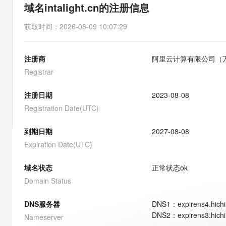
存储
天池大赛
能看、能想、能动手的多模
域名intalight.cn的注册信息
云解析DNS
解决方案免费试用 新老
电子合同
最高领取价值200元试用
安全
网络与CDN
AI 算法大赛
Qwen3-VL-Plus
获取时间
：
2026-08-09 10:07:29
畅捷通
大数据开发治理平台 Data
AI 产品 免费试用
网络
安全
云开发大赛
Tableau 订阅
1亿+ 大模型 tokens 和 
注册商
阿里云计算有限公司（
可观测
入门学习赛
中间件
AI空中课堂在线直播课
云防火墙
140+云产品 免费试用
Registrar
大模型服务
上云与迁云
云原生的云上边界网络安全
产品新客免费试用，最长1
数据库
生态解决方案
注册日期
2023-08-08
千问AI平台-Token Plan
企业出海
大模型ACA认证体验
大数据计算
Registration Date(UTC)
助力企业全员 AI 认知与能
行业生态解决方案
政企业务
媒体服务
千问AI平台-模型体验
到期日期
2027-08-08
开发者生态解决方案
在线体验全尺寸、多种模态
Expiration Date(UTC)
企业服务与云通信
AI 开发和 AI 应用解决
Happy 系列大模型
域名与网站
域名状态
正常状态
ok
Domain Status
终端用户计算
DNS服务器
DNS
1
：
expirens4.hich
Serverless
大模型解决方案
DNS
2
：
expirens3.hich
Nameserver
开发工具