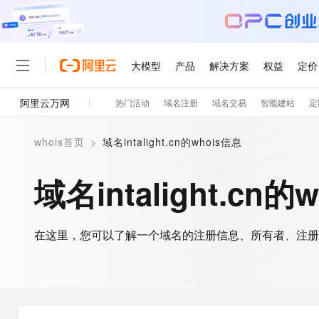
大模型
产品
解决方案
权益
定价
阿里云万网
热门活动
域名注册
域名交易
智能建站
定
大模型
产品
解决方案
权益
定价
云市场
伙伴
服务
了解阿里云
精选产品
精选解决方案
普惠上云
产品定价
精选商城
成为销售伙伴
售前咨询
为什么选择阿里云
千问AI平台
whois首页
>
域名intalight.cn的whois信息
了解云产品的定价详情
大模型服务平台百炼
千问办公，解锁你的工作
普惠上云 官方力荐
分销伙伴
在线服务
网站建设
什么是云计算
大
大模型服务与应用平台
企业级Agent产品，直接
云服务器38元/年起，超
域名intalight.cn的
咨询伙伴
多端小程序
技术领先
云上成本管理
售后服务
轻量应用服务器
Agency Agents：拥
官方推荐返现计划
大模型
精选产品
精选解决方案
Salesforce 国际版订阅
稳定可靠
管理和优化成本
推荐新用户得奖励，单订单
销售伙伴合作计划
自助服务
友盟天域
安全合规
人工智能与机器学习
AI
文本生成
在这里，您可以了解一个域名的注册信息、所有者、注册
云数据库 RDS
HappyHorse 打造一
云工开物
无影生态合作计划
在线服务
观测云
分析师报告
高校专属算力普惠，学生认
计算
互联网应用开发
Qwen3.8-Max
HOT
Salesforce On Alibaba C
工单服务
智能体时代全能旗舰模型
Tuya 物联网平台阿里云
研究报告与白皮书
人工智能平台 PAI
快速拥有专属 OpenClaw
大模
Consulting Partner 合
大数据
容器
免费试用
短信专区
一站式AI开发、训练和推
蓝凌 OA
Qwen3.7-Plus
AI 大模型销售与服务生
现代化应用