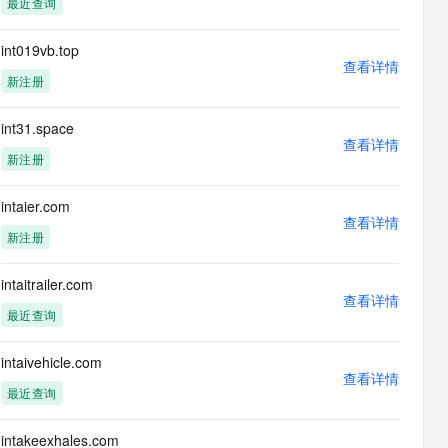
最近查询
息提取
与 AI 智能体进行实时音视频通话
从文本、图片、视频中提取结构化的属性信息
构建支持视频理解的 AI 音视频实时通话应用
int019vb.top
查看详情
t.diy 一步搞定创意建站
构建大模型应用的安全防护体系
新注册
通过自然语言交互简化开发流程,全栈开发支持
通过阿里云安全产品对 AI 应用进行安全防护
int31.space
查看详情
新注册
intaier.com
查看详情
新注册
intaitrailer.com
查看详情
最近查询
intaivehicle.com
查看详情
最近查询
intakeexhales.com