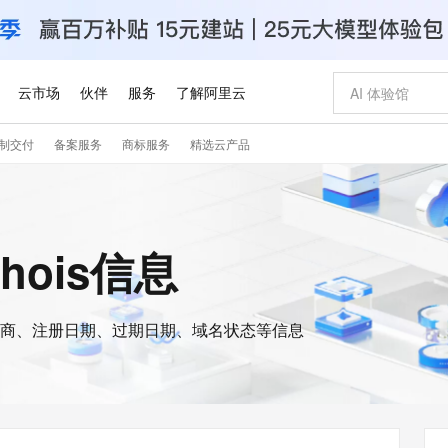
云市场
伙伴
服务
了解阿里云
制交付
备案服务
商标服务
精选云产品
AI 特惠
数据与 API
成为产品伙伴
企业增值服务
最佳实践
价格计算器
AI 场景体
基础软件
产品伙伴合
阿里云认证
市场活动
配置报价
大模型
自助选配和估算价格
新方式
睿译宝，AI翻译排版一步到位
智启 AI 普惠权益
产品生态集成认证中心
企业支持计划
云上春晚
域名与网站
千问官方 MaaS 平台，为开发者和 Agent 而生，新用户赠送 1 亿 + tokens 额度
Qwen Aud
AI Coding
阿里云Maa
2026 阿里云
云服务器 E
为企业打
数据集
Windows
大模型认证
模型
NEW
NEW
交付可用成果
值低价云产品抢先购
上传文档即自动完成翻译和格式还原
至高享 1亿+免费 tokens，加速 Al 应用落地
提供智能易用的域名与建站服务
智能编程，一键
安全可靠、
whois信息
产品生态伙伴
专家技术服务
云上奥运之旅
弹性计算合作
阿里云中企出
手机三要素
宝塔 Linux
全部认证
价格优势
有专属领域专家
GLM-5.2：长任务时代开源旗舰模型
阿里云 OPC 创新助力计划
千问大模型
即刻拥有 DeepS
AI 电商营销
对象存储 O
大模型
产品生态伙伴工作台
企业增值服务台
云栖战略参考
云存储合作计
云栖大会
身份实名认证
CentOS
训练营
推动算力普惠，释放技术红利
最高返9万
多领域专家智能体,一键组建 AI 虚拟交付团队
快速构建应用程序和网站，即刻迈出上云第一步
至高百万元 Token 补贴，加速一人公司成长
多元化、高性能、安全可靠的大模型服务
真正可用的 1M 上下文,一次完成代码全链路开发
轻松解锁专属 Dee
从图文生成到
云上的中国
数据库合作计
活动全景
短信
Docker
图片和
商、注册日期、过期日期、域名状态等信息
站式影视创作平台
Hermes Agent，打造自进化智能体
Token Plan 模型订阅计划
数字证书管理服务（原SSL证书）
5 分钟轻松部署
AI 广告创作
无影云电脑
企业成长
NEW
信息公告
看见新力量
云网络合作计
OCR 文字识别
JAVA
证享300元代金券
可视化编排打通从文字构思到成片全链路闭环
全托管，含MySQL、PostgreSQL、SQL Server、MariaDB多引擎
自主进化，持久记忆，越用越聪明
Qwen3.8-Max 首发尝鲜，限时加量 10 倍，夜间低至2折
实现全站HTTPS，呈现可信的WEB访问
图文、视频一
随时随地安
Kimi-K3
HappyHors
NEW
魔搭 Mode
loud
服务实践
官网公告
Kimi 最新旗舰模型，长程编程与推理利器
让文字生成流
金融模力时刻
Salesforce O
版
发票查验
全能环境
Claude Code + GStack 打造工程团队
千问办公，限时限量积分加倍
Qoder
低代码高效构
AI 建站
短信服务
型
NEW
作计划
计划
创新中心
魔搭 ModelSc
健康状态
理服务
让AI从“聊天伙伴”进化为能干活的“数字员工”
安装技能 GStack，拥有专属 AI 工程团队
你的AI工作搭子，覆盖日常办公高频场景
面向真实软件的智能体编程平台
0 代码专业建
客户案例
天气预报查询
操作系统
Deepseek-v4-pro
HappyHors
态合作计划