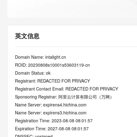
快速部署 Dify，高效搭建 
迁移与运维管理
10 分钟在聊天系统中增加
专有云
英文信息
Domain Name: intalight.cn
ROID: 20230808s10001s53603119-cn
Domain Status: ok
Registrant: REDACTED FOR PRIVACY
Registrant Contact Email: REDACTED FOR PRIVACY
Sponsoring Registrar: 阿里云计算有限公司（万网）
Name Server: expirens4.hichina.com
Name Server: expirens3.hichina.com
Registration Time: 2023-08-08 08:01:57
Expiration Time: 2027-08-08 08:01:57
DNSSEC: unsigned