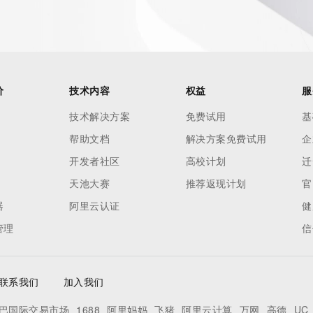
价
技术内容
权益
服
技术解决方案
免费试用
基
帮助文档
解决方案免费试用
企
开发者社区
高校计划
迁
天池大赛
推荐返现计划
官
器
阿里云认证
健
管理
信
联系我们
加入我们
巴国际交易市场
1688
阿里妈妈
飞猪
阿里云计算
万网
高德
UC