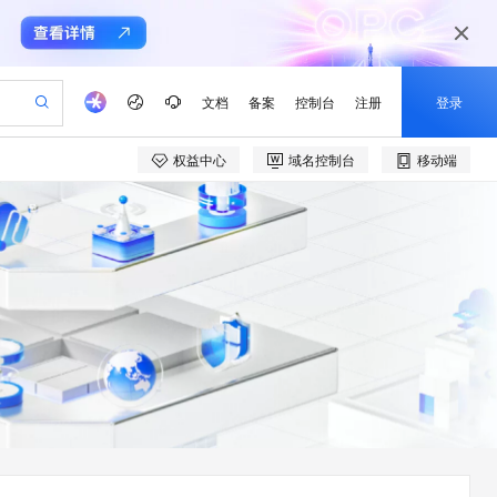
文档
备案
控制台
注册
登录
权益中心
域名控制台
移动端
验
作计划
器
AI 活动
专业服务
服务伙伴合作计划
开发者社区
加入我们
产品动态
服务平台百炼
阿里云 OPC 创新助力计划
一站式生成采购清单，支持单品或批量购买
io：打造专属 AI 语音助手
S产品伙伴计划（繁花）
峰会
CS
造的大模型服务与应用开发平台
一句话生成原生可编辑精美 PPT 文稿
AI 生产力先锋
Al MaaS 服务伙伴赋能合作
域名
博文
Careers
至高可申请百万元
Qwen3.8-Max 模型上线
开启高性价比 AI 编程新体验
弹性可伸缩的云计算服务
Qwen-Audio-3.0-Realtime 端到端实时语音角色扮演
输入一句话想法, 轻松生成专业的 PPT
先锋实践拓展 AI 生产力的边界
Token 补贴，五大权
计划
海大会
伙伴信用分合作计划
商标
问答
社会招聘
益加速 OPC 成功
eek-V4-Pro
SS
一键部署幻兽帕鲁游戏服务器
飞天发布时刻
HOT
Open Search 向量检索版支
划
备案
电子书
校园招聘
pSeek-V4-Pro
视频创作，一键激活电商全链路生产力
稳定、安全、高性价比、高性能的云存储服务
一键购买专属联机服务器，轻松开启游戏
所见，即是所愿
持视频检索 Pipeline 功能
更多支持
划
公司注册
镜像站
视频生成
语音识别与合成
专属 QwenPaw
漫剧工坊：一站式动画创作平台
AI 实训营
HOT
应用身份服务 (IDaaS)
合作伙伴培训与认证
划
上云迁移
站生成，高效打造优质广告素材
全接入的云上超级电脑
从聊天伙伴进化为能主动干活的本地数字员工
快速生产连贯的高质量长漫剧
从基础到进阶，Agent 创客手把手教你
OpenClaw 管理能力上线
e-1.1-T2V
Qwen3-TTS-Flash
lScope
我要反馈
查询合作伙伴
畅细腻的高质量视频
离线语音合成大模型，多语言方言自适应，低延迟高稳定
n Alibaba Cloud ISV 合作
代维服务
建企业门户网站
10 分钟搭建微信、支付宝小程序
MaxCompute MaxFrame 提
创新加速
ope
登录合作伙伴管理后台
我要建议
站，无忧落地极速上线
以可视化方式快速构建移动和 PC 门户网站
国内短信简单易用，安全可靠，秒级触达，全球覆盖200+国家和地区。
高效部署网站，快速应用到小程序
供自动弹性内存功能
e-1.1-I2V
Cosyvoice-V3-Flash