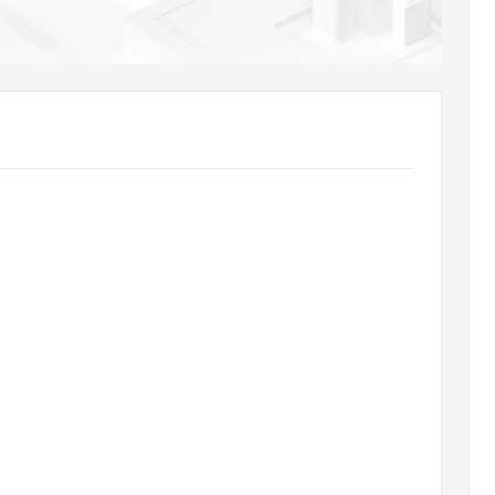
AI 应用
10分钟微调：让0.6B模型媲美235B模
多模态数据信
型
依托云原生高可用架构,实现Dify私有化部署
用1%尺寸在特定领域达到大模型90%以上效果
一个 AI 助手
超强辅助，Bol
即刻拥有 DeepSeek-R1 满血版
在企业官网、通讯软件中为客户提供 AI 客服
多种方案随心选，轻松解锁专属 DeepSeek