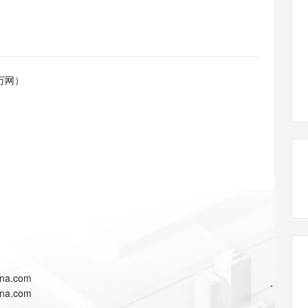
态智能体模型
旗舰 MoE 大模型，百万上下文与顶尖推理能力
图生视频，流
同享
万小智 AI 建站低至 15元/月
Qoder CN
AI 短剧/漫剧
云原生数据库 
快递物流查询
WordPress
成为服务伙
高校合作
点，立即开启云上创新
覆盖公网/内网、递归/权威、移动APP等全场景解析服务
送.CN域名，送备案服务码
基于千问大模型等，支持代码智能生成、研发智能问答
AI助力短剧
GLM-5.2
Wan2.7-T
Ubuntu
服务生态伙伴
视觉 Coding、空间感知、多模态思考等全面升级
1M上下文，专为长程任务能力而生
云工开物
企业应用
Works
Night Plan 支持 Qwen 3.8-Max
云原生大数据计算服务 MaxCompute
AI 办公
容器服务 Kub
NEW
Red Hat
30+ 款产品免费体验
Data Agent 驱动的一站式 Data+AI 开发治理平台
夜间 5 折，Qwen/Meoo/TokenPlan 客户专享
面向分析的企业级SaaS模式云数据仓库
AI智能应用
提供一站式管
科研合作
万网）
ERP
堂（旗舰版）
SUSE
智能客服
AI 应用构建
大模型原生
CRM
防护产品
2个月
自动承接线索
建站小程序
Qoder
大模型服务平台百炼-应用模版
OA 办公系统
HOT
NEW
面向真实软件
个人版上线、团队版降价；千问3.8-Max首发发尝鲜
丰富多元化的应用模版和解决方案
力提升
财税管理
模板建站
万有无界
大模型服务平台百炼-智能体
400电话
定制建站
的模型效果
灵活可视化地构建企业级 Agent
方案
广告营销
模板小程序
秒悟
人工智能平台 PAI
定制小程序
云端极速 AI 
新一代 AI 视频生成模型，深度适配广告营销等场景
AI Native 的算法工程平台，一站式完成建模、训练、推理服务部署
APP 开发
ina.com
建站系统
ina.com