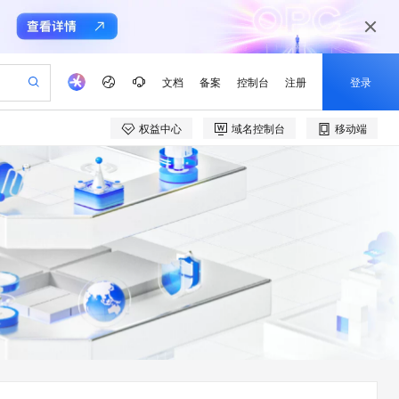
文档
备案
控制台
注册
登录
权益中心
域名控制台
移动端
验
作计划
器
AI 活动
专业服务
服务伙伴合作计划
开发者社区
加入我们
产品动态
服务平台百炼
阿里云 OPC 创新助力计划
一站式生成采购清单，支持单品或批量购买
可编辑精美 PPT 文稿
S产品伙伴计划（繁花）
峰会
CS
造的大模型服务与应用开发平台
Agency Agents：拥有专属领域专家
AI 生产力先锋
Al MaaS 服务伙伴赋能合作
域名
博文
Careers
PolarDB Agentic Database
至高可申请百万元
 轻松生成专业的 PPT
开启高性价比 AI 编程新体验
弹性可伸缩的云计算服务
先锋实践拓展 AI 生产力的边界
发布
多领域专家智能体,一键组建 AI 虚拟交付团队
Token 补贴，五大权
计划
海大会
伙伴信用分合作计划
商标
问答
社会招聘
益加速 OPC 成功
帕鲁游戏服务器
SS
HappyHorse 打造一站式影视创作平台
飞天发布时刻
HOT
秒悟 Meoo CLI 支持一键部
划
备案
电子书
校园招聘
联机服务器，轻松开启游戏
视频创作，一键激活电商全链路生产力
稳定、安全、高性价比、高性能的云存储服务
所见，即是所愿
署项目至阿里云账号
可视化编排打通从文字构思到成片全链路闭环
更多支持
划
公司注册
镜像站
视频生成
语音识别与合成
 智能体与工作流应用
漫剧工坊：一站式动画创作平台
AI 实训营
Flink OSS 支持
合作伙伴培训与认证
划
上云迁移
站生成，高效打造优质广告素材
全接入的云上超级电脑
通过阿里云百炼高效搭建AI应用,助力高效开发
快速生产连贯的高质量长漫剧
从基础到进阶，Agent 创客手把手教你
AssumeRole 角色自定义
e-1.1-T2V
Qwen3-TTS-Flash
lScope
我要反馈
查询合作伙伴
畅细腻的高质量视频
离线语音合成大模型，多语言方言自适应，低延迟高稳定
n Alibaba Cloud ISV 合作
代维服务
建企业门户网站
10 分钟搭建微信、支付宝小程序
百炼 Qwen3.7-Flash 系列模
创新加速
ope
登录合作伙伴管理后台
我要建议
站，无忧落地极速上线
以可视化方式快速构建移动和 PC 门户网站
国内短信简单易用，安全可靠，秒级触达，全球覆盖200+国家和地区。
高效部署网站，快速应用到小程序
型发布
e-1.1-I2V
Cosyvoice-V3-Flash