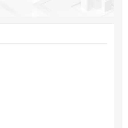
AI 应用
10分钟微调：让0.6B模型媲美235B模
多模态数据信
型
依托云原生高可用架构,实现Dify私有化部署
用1%尺寸在特定领域达到大模型90%以上效果
一个 AI 助手
超强辅助，Bol
即刻拥有 DeepSeek-R1 满血版
在企业官网、通讯软件中为客户提供 AI 客服
多种方案随心选，轻松解锁专属 DeepSeek