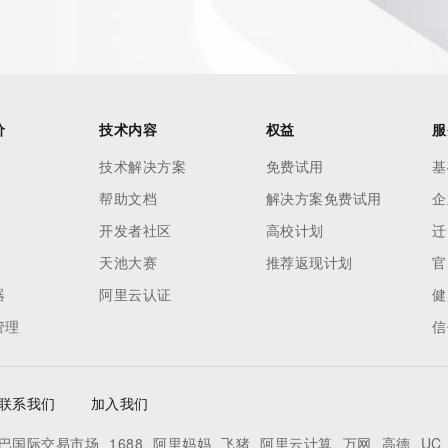
价
技术内容
权益
服
技术解决方案
免费试用
基
帮助文档
解决方案免费试用
企
开发者社区
高校计划
迁
天池大赛
推荐返现计划
官
器
阿里云认证
健
管理
信
联系我们
加入我们
巴国际交易市场
1688
阿里妈妈
飞猪
阿里云计算
万网
高德
UC