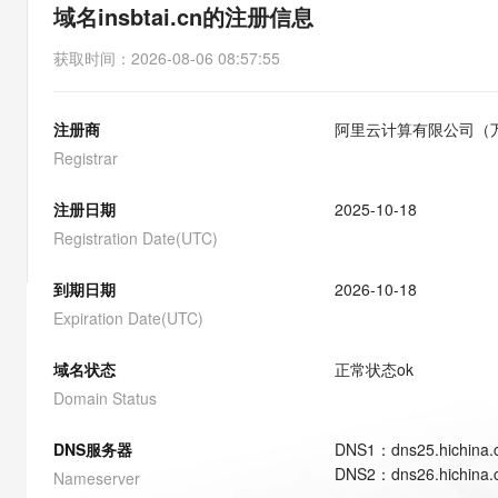
存储
天池大赛
能看、能想、能动手的多模
域名insbtai.cn的注册信息
云解析DNS
解决方案免费试用 新老
电子合同
最高领取价值200元试用
安全
网络与CDN
AI 算法大赛
Qwen3-VL-Plus
获取时间
：
2026-08-06 08:57:55
畅捷通
大数据开发治理平台 Data
AI 产品 免费试用
网络
安全
云开发大赛
Tableau 订阅
1亿+ 大模型 tokens 和 
注册商
阿里云计算有限公司（
可观测
入门学习赛
中间件
AI空中课堂在线直播课
云防火墙
140+云产品 免费试用
Registrar
大模型服务
上云与迁云
云原生的云上边界网络安全
产品新客免费试用，最长1
数据库
生态解决方案
注册日期
2025-10-18
千问AI平台-Token Plan
企业出海
大模型ACA认证体验
大数据计算
Registration Date(UTC)
助力企业全员 AI 认知与能
行业生态解决方案
政企业务
媒体服务
千问AI平台-模型体验
到期日期
2026-10-18
开发者生态解决方案
在线体验全尺寸、多种模态
Expiration Date(UTC)
企业服务与云通信
AI 开发和 AI 应用解决
Happy 系列大模型
域名与网站
域名状态
正常状态
ok
Domain Status
终端用户计算
DNS服务器
DNS
1
：
dns25.hichina
Serverless
大模型解决方案
DNS
2
：
dns26.hichina
Nameserver
开发工具