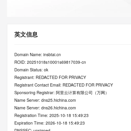
快速部署 Dify，高效搭建 
迁移与运维管理
10 分钟在聊天系统中增加
专有云
英文信息
Domain Name: insbtai.cn
ROID: 20251018s10001s69817039-cn
Domain Status: ok
Registrant: REDACTED FOR PRIVACY
Registrant Contact Email: REDACTED FOR PRIVACY
Sponsoring Registrar: 阿里云计算有限公司（万网）
Name Server: dns25.hichina.com
Name Server: dns26.hichina.com
Registration Time: 2025-10-18 15:49:23
Expiration Time: 2026-10-18 15:49:23
DNSSEC: unsigned