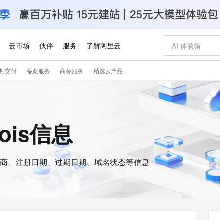
云市场
伙伴
服务
了解阿里云
制交付
备案服务
商标服务
精选云产品
AI 特惠
数据与 API
成为产品伙伴
企业增值服务
最佳实践
价格计算器
AI 场景体
基础软件
产品伙伴合
阿里云认证
市场活动
配置报价
大模型
自助选配和估算价格
步到位
智启 AI 普惠权益
产品生态集成认证中心
企业支持计划
云上春晚
域名与网站
Qwen Audio：打造专属 AI 语音助手
千问官方 MaaS 平台，为开发者和 Agent 而生，新用户赠送 1 亿 + tokens 额度
一句话生成原生
AI Coding
阿里云Maa
2026 阿里云
云服务器 E
为企业打
数据集
Windows
大模型认证
模型
NEW
NEW
格式还原
值低价云产品抢先购
至高享 1亿+免费 tokens，加速 Al 应用落地
提供智能易用的域名与建站服务
Qwen-Audio-3.0-Realtime 端到端实时语音角色扮演
输入一句话想法,
智能编程，一键
安全可靠、
hois信息
产品生态伙伴
专家技术服务
云上奥运之旅
弹性计算合作
阿里云中企出
手机三要素
宝塔 Linux
全部认证
价格优势
开源旗舰模型
即刻拥有 DeepSeek-V4-Pro
阿里云 OPC 创新助力计划
千问大模型
一键部署幻兽
AI 电商营销
对象存储 O
大模型
产品生态伙伴工作台
企业增值服务台
云栖战略参考
云存储合作计
云栖大会
身份实名认证
CentOS
训练营
推动算力普惠，释放技术红利
最高返9万
真正可用的 1M 上下文,一次完成代码全链路开发
快速构建应用程序和网站，即刻迈出上云第一步
轻松解锁专属 DeepSeek-V4-Pro
至高百万元 Token 补贴，加速一人公司成长
多元化、高性能、安全可靠的大模型服务
一键购买专属
从图文生成到
云上的中国
数据库合作计
活动全景
短信
Docker
图片和
商、注册日期、过期日期、域名状态等信息
自进化智能体
5 分钟轻松部署专属 QwenPaw
Token Plan 模型订阅计划
数字证书管理服务（原SSL证书）
高效搭建 AI
AI 广告创作
无影云电脑
企业成长
NEW
HOT
信息公告
看见新力量
云网络合作计
OCR 文字识别
JAVA
越聪明
证享300元代金券
全托管，含MySQL、PostgreSQL、SQL Server、MariaDB多引擎
Qwen3.8-Max 首发尝鲜，限时加量 10 倍，夜间低至2折
实现全站HTTPS，呈现可信的WEB访问
从聊天伙伴进化为能主动干活的本地数字员工
图文、视频一
随时随地安
Kimi-K3
HappyHors
NEW
魔搭 Mode
loud
服务实践
官网公告
Kimi 最新旗舰模型，长程编程与推理利器
让文字生成流
金融模力时刻
Salesforce O
版
发票查验
全能环境
Claude Code + GStack 打造工程团队
千问办公，限时限量积分加倍
Qoder
低代码高效构
AI 建站
短信服务
型
NEW
作计划
计划
创新中心
魔搭 ModelSc
健康状态
理服务
让AI从“聊天伙伴”进化为能干活的“数字员工”
安装技能 GStack，拥有专属 AI 工程团队
你的AI工作搭子，覆盖日常办公高频场景
面向真实软件的智能体编程平台
0 代码专业建
客户案例
天气预报查询
操作系统
Deepseek-v4-pro
HappyHors
态合作计划