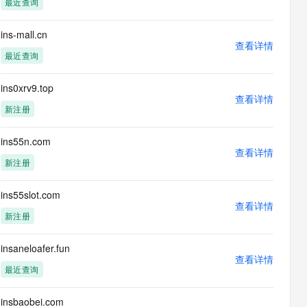
最近查询
息提取
与 AI 智能体进行实时音视频通话
从文本、图片、视频中提取结构化的属性信息
构建支持视频理解的 AI 音视频实时通话应用
ins-mall.cn
查看详情
t.diy 一步搞定创意建站
构建大模型应用的安全防护体系
最近查询
通过自然语言交互简化开发流程,全栈开发支持
通过阿里云安全产品对 AI 应用进行安全防护
ins0xrv9.top
查看详情
新注册
ins55n.com
查看详情
新注册
ins55slot.com
查看详情
新注册
insaneloafer.fun
查看详情
最近查询
insbaobei.com