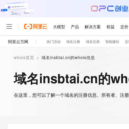
大模型
产品
解决方案
权益
定价
阿里云万网
热门活动
域名注册
域名交易
智能建站
定
大模型
产品
解决方案
权益
定价
云市场
伙伴
服务
了解阿里云
精选产品
精选解决方案
普惠上云
产品定价
精选商城
成为销售伙伴
售前咨询
为什么选择阿里云
千问AI平台
whois首页
>
域名insbtai.cn的whois信息
了解云产品的定价详情
大模型服务平台百炼
睿译宝，AI翻译排版一
普惠上云 官方力荐
分销伙伴
在线服务
网站建设
什么是云计算
大
大模型服务与应用平台
上传文档即自动完成翻译和
云服务器38元/年起，超
域名insbtai.cn的w
咨询伙伴
多端小程序
技术领先
云上成本管理
售后服务
轻量应用服务器
GLM-5.2：长任务时代
官方推荐返现计划
大模型
精选产品
精选解决方案
Salesforce 国际版订阅
稳定可靠
管理和优化成本
推荐新用户得奖励，单订单
销售伙伴合作计划
自助服务
友盟天域
安全合规
人工智能与机器学习
AI
文本生成
在这里，您可以了解一个域名的注册信息、所有者、注册
云数据库 RDS
Hermes Agent，打造
云工开物
无影生态合作计划
在线服务
观测云
分析师报告
自主进化，持久记忆，越用
高校专属算力普惠，学生认
计算
互联网应用开发
Qwen3.8-Max
HOT
Salesforce On Alibaba C
工单服务
智能体时代全能旗舰模型
Tuya 物联网平台阿里云
研究报告与白皮书
人工智能平台 PAI
快速拥有专属 OpenClaw
大模
Consulting Partner 合
大数据
容器
免费试用
短信专区
一站式AI开发、训练和推
蓝凌 OA
Qwen3.7-Plus
AI 大模型销售与服务生
现代化应用