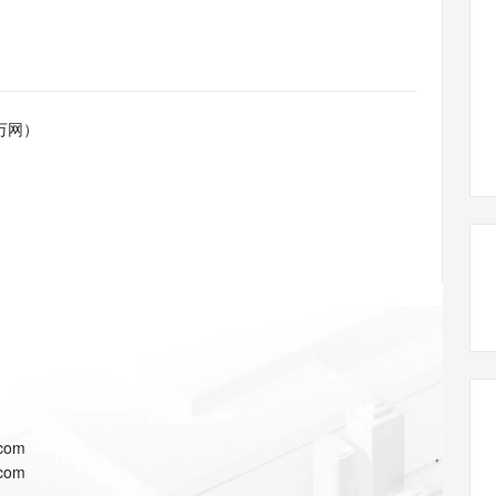
态智能体模型
旗舰 MoE 大模型，百万上下文与顶尖推理能力
图生视频，流
同享
万小智 AI 建站低至 15元/月
Qoder CN
AI 短剧/漫剧
云原生数据库 
快递物流查询
WordPress
成为服务伙
高校合作
点，立即开启云上创新
覆盖公网/内网、递归/权威、移动APP等全场景解析服务
送.CN域名，送备案服务码
基于千问大模型等，支持代码智能生成、研发智能问答
AI助力短剧
GLM-5.2
Wan2.7-T
Ubuntu
服务生态伙伴
视觉 Coding、空间感知、多模态思考等全面升级
1M上下文，专为长程任务能力而生
云工开物
企业应用
Works
Night Plan 支持 Qwen 3.8-Max
云原生大数据计算服务 MaxCompute
AI 办公
容器服务 Kub
NEW
Red Hat
30+ 款产品免费体验
Data Agent 驱动的一站式 Data+AI 开发治理平台
夜间 5 折，Qwen/Meoo/TokenPlan 客户专享
面向分析的企业级SaaS模式云数据仓库
AI智能应用
提供一站式管
科研合作
万网）
ERP
堂（旗舰版）
SUSE
智能客服
AI 应用构建
大模型原生
CRM
防护产品
2个月
自动承接线索
建站小程序
Qoder
大模型服务平台百炼-应用模版
OA 办公系统
HOT
NEW
面向真实软件
个人版上线、团队版降价；千问3.8-Max首发发尝鲜
丰富多元化的应用模版和解决方案
力提升
财税管理
模板建站
万有无界
大模型服务平台百炼-智能体
400电话
定制建站
的模型效果
灵活可视化地构建企业级 Agent
方案
广告营销
模板小程序
秒悟
人工智能平台 PAI
定制小程序
云端极速 AI 
新一代 AI 视频生成模型，深度适配广告营销等场景
AI Native 的算法工程平台，一站式完成建模、训练、推理服务部署
APP 开发
.com
建站系统
.com