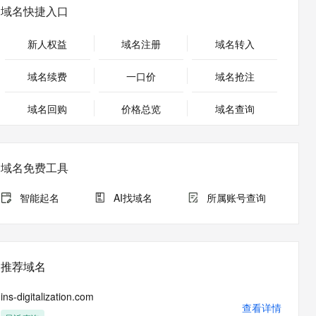
安全
畅自然，细节丰富
高表现力语音合成大模型，语音克隆听感自然
我要投诉
PolarDB
域名快捷入口
上云场景组合购
伴
Qoder CN V1.7.0 发布
漫剧创作，剧本、分镜、视频高效生成
100%兼容MySQL、PostgreSQL，兼容Oracle，支持集中和分布式
覆盖90%+业务场景，专享组合折扣价
2V
VPN
Fun-ASR
新人权益
域名注册
域名转入
文戏情感细腻自然，动作戏激烈拳拳到肉，实现更强表演能力
支持中英文自由切换，具备更强的噪声鲁棒性
ernetes 版 ACK
云聚AI 严选权益
云安全中心 AI BAS 智能自动
SSL 证书
，一键激活高效办公新体验
理容器应用的 K8s 服务
精选AI产品，从模型到应用全链提效
化模拟渗透攻击产品发布
域名续费
一口价
域名抢注
堡垒机
AI 用量加速计划
DataWorks ChatBI 会话支持
应用
域名回购
价格总览
防火墙
域名查询
、识别商机，让客服更高效、服务更出色。
新老同享，达量后返
上传临时文件分析
千问办公
主机安全
NEW
的智能体编程平台
一站式AI生产力平台
域名免费工具
AI 应用及服务市场
伶鹊
企业级人与Agent协作平台，接入和调度多个数字员工
智能客服平台，对话机器人、对话分析、智能外呼
智能起名
AI找域名
所属账号查询
AI 应用
大模型服务平台百炼 - 全妙
大模型
应用创作平台
多模态内容创作工具，已接入 DeepSeek
自然语言处理
推荐域名
数据标注
ins-digitalization.com
机器学习
查看详情