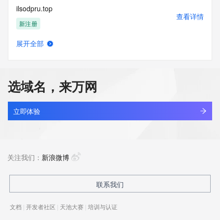
ilsodpru.top
查看详情
新注册
展开全部
ilssoft.com
查看详情
最近查询
选域名，来万网
ilsvngn.cn
查看详情
最近查询
立即体验
agau.top
查看详情
最近查询
关注我们：
新浪微博
ctra.top
联系我们
查看详情
最近查询
文档
|
开发者社区
|
天池大赛
|
培训与认证