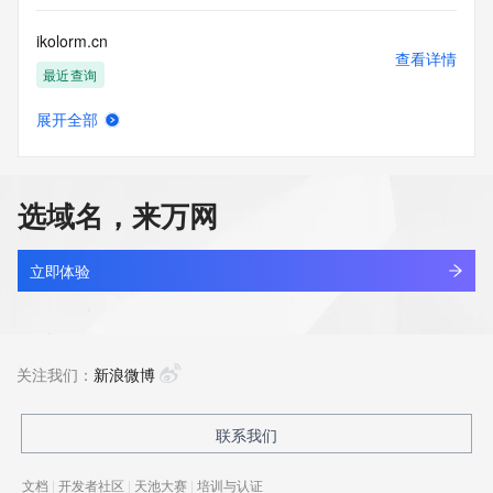
ikolorm.cn
查看详情
最近查询
展开全部
ikomky0p.top
查看详情
新注册
选域名，来万网
ikon777m.com
查看详情
新注册
立即体验
ikon777v.com
查看详情
新注册
关注我们：
新浪微博
ikon777x.com
联系我们
查看详情
新注册
文档
|
开发者社区
|
天池大赛
|
培训与认证