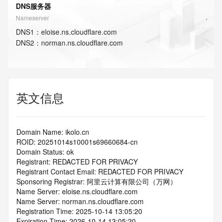
DNS服务器
Nameserver
DNS
1
：
eloise.ns.cloudflare.com
DNS
2
：
norman.ns.cloudflare.com
英文信息
Domain Name: ikolo.cn
ROID: 20251014s10001s69660684-cn
Domain Status: ok
Registrant: REDACTED FOR PRIVACY
Registrant Contact Email: REDACTED FOR PRIVACY
Sponsoring Registrar: 阿里云计算有限公司（万网）
Name Server: eloise.ns.cloudflare.com
Name Server: norman.ns.cloudflare.com
Registration Time: 2025-10-14 13:05:20
Expiration Time: 2026-10-14 13:05:20