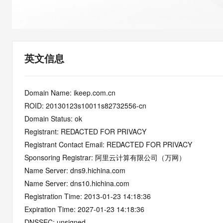
快速部署 Dify，高效搭建 
迁移与运维管理
10 分钟在聊天系统中增加
专有云
英文信息
Domain Name: ikeep.com.cn
ROID: 20130123s10011s82732556-cn
Domain Status: ok
Registrant: REDACTED FOR PRIVACY
Registrant Contact Email: REDACTED FOR PRIVACY
Sponsoring Registrar: 阿里云计算有限公司（万网）
Name Server: dns9.hichina.com
Name Server: dns10.hichina.com
Registration Time: 2013-01-23 14:18:36
Expiration Time: 2027-01-23 14:18:36
DNSSEC: unsigned