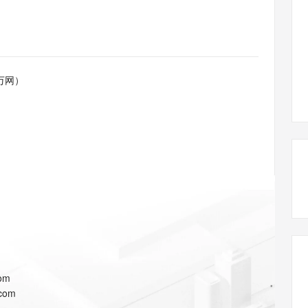
态智能体模型
旗舰 MoE 大模型，百万上下文与顶尖推理能力
图生视频，流
同享
万小智 AI 建站低至 15元/月
Qoder CN
AI 短剧/漫剧
云原生数据库 
快递物流查询
WordPress
成为服务伙
高校合作
点，立即开启云上创新
覆盖公网/内网、递归/权威、移动APP等全场景解析服务
送.CN域名，送备案服务码
基于千问大模型等，支持代码智能生成、研发智能问答
AI助力短剧
GLM-5.2
Wan2.7-T
Ubuntu
服务生态伙伴
视觉 Coding、空间感知、多模态思考等全面升级
1M上下文，专为长程任务能力而生
云工开物
企业应用
Works
Night Plan 支持 Qwen 3.8-Max
云原生大数据计算服务 MaxCompute
AI 办公
容器服务 Kub
NEW
Red Hat
30+ 款产品免费体验
Data Agent 驱动的一站式 Data+AI 开发治理平台
夜间 5 折，Qwen/Meoo/TokenPlan 客户专享
面向分析的企业级SaaS模式云数据仓库
AI智能应用
提供一站式管
科研合作
万网）
ERP
堂（旗舰版）
SUSE
智能客服
AI 应用构建
大模型原生
CRM
防护产品
2个月
自动承接线索
建站小程序
Qoder
大模型服务平台百炼-应用模版
OA 办公系统
HOT
NEW
面向真实软件
个人版上线、团队版降价；千问3.8-Max首发发尝鲜
丰富多元化的应用模版和解决方案
力提升
财税管理
模板建站
万有无界
大模型服务平台百炼-智能体
400电话
定制建站
的模型效果
灵活可视化地构建企业级 Agent
方案
广告营销
模板小程序
秒悟
人工智能平台 PAI
定制小程序
云端极速 AI 
新一代 AI 视频生成模型，深度适配广告营销等场景
AI Native 的算法工程平台，一站式完成建模、训练、推理服务部署
APP 开发
com
建站系统
.com