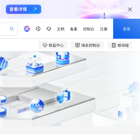
文档
备案
控制台
注册
登录
权益中心
域名控制台
移动端
验
作计划
器
AI 活动
专业服务
服务伙伴合作计划
开发者社区
加入我们
产品动态
服务平台百炼
阿里云 OPC 创新助力计划
一站式生成采购清单，支持单品或批量购买
可编辑精美 PPT 文稿
S产品伙伴计划（繁花）
峰会
CS
造的大模型服务与应用开发平台
Agency Agents：拥有专属领域专家
AI 生产力先锋
Al MaaS 服务伙伴赋能合作
域名
博文
Careers
至高可申请百万元
Qwen3.8-Max 模型上线
 轻松生成专业的 PPT
开启高性价比 AI 编程新体验
弹性可伸缩的云计算服务
先锋实践拓展 AI 生产力的边界
多领域专家智能体,一键组建 AI 虚拟交付团队
Token 补贴，五大权
计划
海大会
伙伴信用分合作计划
商标
问答
社会招聘
益加速 OPC 成功
帕鲁游戏服务器
SS
HappyHorse 打造一站式影视创作平台
飞天发布时刻
HOT
Open Search 向量检索版支
划
备案
电子书
校园招聘
联机服务器，轻松开启游戏
视频创作，一键激活电商全链路生产力
稳定、安全、高性价比、高性能的云存储服务
所见，即是所愿
持视频检索 Pipeline 功能
可视化编排打通从文字构思到成片全链路闭环
更多支持
划
公司注册
镜像站
视频生成
语音识别与合成
 智能体与工作流应用
漫剧工坊：一站式动画创作平台
AI 实训营
应用身份服务 (IDaaS)
合作伙伴培训与认证
划
上云迁移
站生成，高效打造优质广告素材
全接入的云上超级电脑
通过阿里云百炼高效搭建AI应用,助力高效开发
快速生产连贯的高质量长漫剧
从基础到进阶，Agent 创客手把手教你
OpenClaw 管理能力上线
e-1.1-T2V
Qwen3-TTS-Flash
lScope
我要反馈
查询合作伙伴
畅细腻的高质量视频
离线语音合成大模型，多语言方言自适应，低延迟高稳定
n Alibaba Cloud ISV 合作
代维服务
建企业门户网站
10 分钟搭建微信、支付宝小程序
MaxCompute MaxFrame 提
创新加速
ope
登录合作伙伴管理后台
我要建议
站，无忧落地极速上线
以可视化方式快速构建移动和 PC 门户网站
国内短信简单易用，安全可靠，秒级触达，全球覆盖200+国家和地区。
高效部署网站，快速应用到小程序
供自动弹性内存功能
e-1.1-I2V
Cosyvoice-V3-Flash