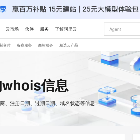
云市场
伙伴
服务
了解阿里云
制交付
备案服务
商标服务
精选云产品
AI 特惠
数据与 API
成为产品伙伴
企业增值服务
最佳实践
价格计算器
AI 场景体
基础软件
产品伙伴合
阿里云认证
市场活动
配置报价
大模型
自助选配和估算价格
步到位
智启 AI 普惠权益
产品生态集成认证中心
企业支持计划
云上春晚
域名与网站
Qwen Audio：打造专属 AI 语音助手
千问官方 MaaS 平台，为开发者和 Agent 而生，新用户赠送 1 亿 + tokens 额度
一句话生成原生
AI Coding
阿里云Maa
2026 阿里云
云服务器 E
为企业打
数据集
Windows
大模型认证
模型
NEW
NEW
格式还原
值低价云产品抢先购
至高享 1亿+免费 tokens，加速 Al 应用落地
提供智能易用的域名与建站服务
Qwen-Audio-3.0-Realtime 端到端实时语音角色扮演
输入一句话想法,
智能编程，一键
安全可靠、
的whois信息
产品生态伙伴
专家技术服务
云上奥运之旅
弹性计算合作
阿里云中企出
手机三要素
宝塔 Linux
全部认证
价格优势
开源旗舰模型
即刻拥有 DeepSeek-V4-Pro
阿里云 OPC 创新助力计划
千问大模型
一键部署幻兽
AI 电商营销
对象存储 O
大模型
产品生态伙伴工作台
企业增值服务台
云栖战略参考
云存储合作计
云栖大会
身份实名认证
CentOS
训练营
推动算力普惠，释放技术红利
最高返9万
真正可用的 1M 上下文,一次完成代码全链路开发
快速构建应用程序和网站，即刻迈出上云第一步
轻松解锁专属 DeepSeek-V4-Pro
至高百万元 Token 补贴，加速一人公司成长
多元化、高性能、安全可靠的大模型服务
一键购买专属
从图文生成到
云上的中国
数据库合作计
活动全景
短信
Docker
图片和
商、注册日期、过期日期、域名状态等信息
自进化智能体
5 分钟轻松部署专属 QwenPaw
Token Plan 模型订阅计划
数字证书管理服务（原SSL证书）
高效搭建 AI
AI 广告创作
无影云电脑
企业成长
NEW
HOT
信息公告
看见新力量
云网络合作计
OCR 文字识别
JAVA
越聪明
证享300元代金券
全托管，含MySQL、PostgreSQL、SQL Server、MariaDB多引擎
Qwen3.8-Max 首发尝鲜，限时加量 10 倍，夜间低至2折
实现全站HTTPS，呈现可信的WEB访问
从聊天伙伴进化为能主动干活的本地数字员工
图文、视频一
随时随地安
Kimi-K3
HappyHors
NEW
魔搭 Mode
loud
服务实践
官网公告
Kimi 最新旗舰模型，长程编程与推理利器
让文字生成流
金融模力时刻
Salesforce O
版
发票查验
全能环境
Claude Code + GStack 打造工程团队
千问办公，限时限量积分加倍
Qoder
低代码高效构
AI 建站
短信服务
型
NEW
作计划
计划
创新中心
魔搭 ModelSc
健康状态
理服务
让AI从“聊天伙伴”进化为能干活的“数字员工”
安装技能 GStack，拥有专属 AI 工程团队
你的AI工作搭子，覆盖日常办公高频场景
面向真实软件的智能体编程平台
0 代码专业建
客户案例
天气预报查询
操作系统
Deepseek-v4-pro
HappyHors
态合作计划