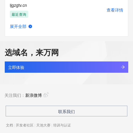
ijgzgtv.cn
查看详情
最近查询
展开全部
bdzl.store
查看详情
最近查询
选域名，来万网
mjdg.store
查看详情
最近查询
立即体验
yunchuang.store
查看详情
最近查询
关注我们：
新浪微博
dukas1.store
联系我们
查看详情
新注册
文档
|
开发者社区
|
天池大赛
|
培训与认证