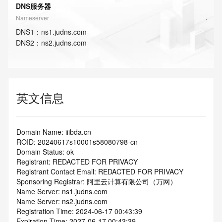
DNS服务器
Nameserver
DNS
1
：
ns1.judns.com
DNS
2
：
ns2.judns.com
英文信息
Domain Name: iiibda.cn
ROID: 20240617s10001s58080798-cn
Domain Status: ok
Registrant: REDACTED FOR PRIVACY
Registrant Contact Email: REDACTED FOR PRIVACY
Sponsoring Registrar: 阿里云计算有限公司（万网）
Name Server: ns1.judns.com
Name Server: ns2.judns.com
Registration Time: 2024-06-17 00:43:39
Expiration Time: 2027-06-17 00:43:39