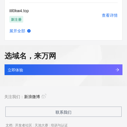
iiil0kw4.top
查看详情
新注册
展开全部
iiilll798.club
查看详情
最近查询
选域名，来万网
iiimkm.com
查看详情
最近查询
立即体验
iiiuv.xyz
查看详情
新注册
关注我们：
新浪微博
iiiyork.cn
联系我们
查看详情
最近查询
文档
|
开发者社区
|
天池大赛
|
培训与认证